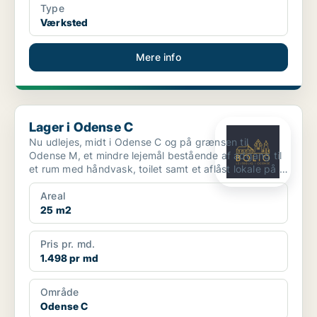
Type
Værksted
Mere info
Lager i Odense C
Lager i Odense C
Nu udlejes, midt i Odense C og på grænsen til
Odense M, et mindre lejemål bestående af adgang til
et rum med håndvask, toilet samt et aflåst lokale på 4
x 3 ...
Areal
25 m2
Pris pr. md.
1.498 pr md
Område
Odense C