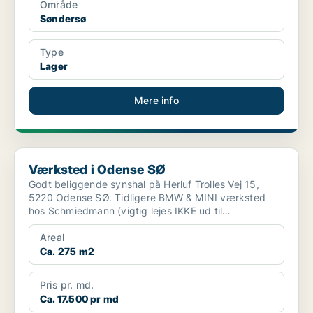
Område
Søndersø
Type
Lager
Mere info
Værksted i Odense SØ
Værksted i Odense SØ
Godt beliggende synshal på Herluf Trolles Vej 15,
5220 Odense SØ. Tidligere BMW & MINI værksted
hos Schmiedmann (vigtig lejes IKKE ud til
værkstedsdrift kun ...
Areal
Ca. 275 m2
Pris pr. md.
Ca. 17.500 pr md