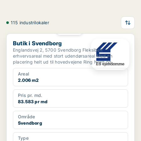
115 industrilokaler
PLATIN
Butik i Svendborg
Butik i Svendborg
Englandsvej 2, 5700 Svendborg Fleksibelt
erhvervsareal med stort udendørsareal Med en
placering helt ud til hovedvejene Ring Nord og
Ørbækvej får du her ...
Areal
2.006 m2
Pris pr. md.
83.583 pr md
Område
Svendborg
Type