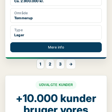
Ca. 2.900.000 kr.
Område
Tommerup
Type
Lager
Mere info
1
2
3
→
UDVALGTE KUNDER
+10.000 kunder
bruger vores