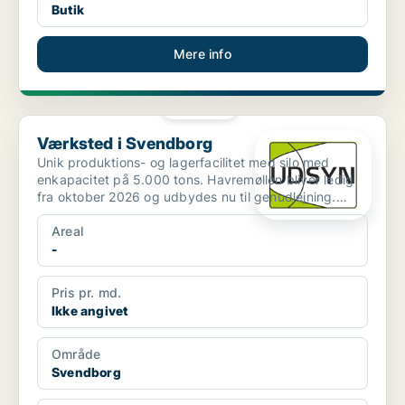
Butik
Mere info
PLATIN
Værksted i Svendborg
Værksted i Svendborg
Unik produktions- og lagerfacilitet med silo med
enkapacitet på 5.000 tons. Havremøllen bliver ledig
fra oktober 2026 og udbydes nu til genudlejning.
Ejendom...
Areal
-
Pris pr. md.
Ikke angivet
Område
Svendborg