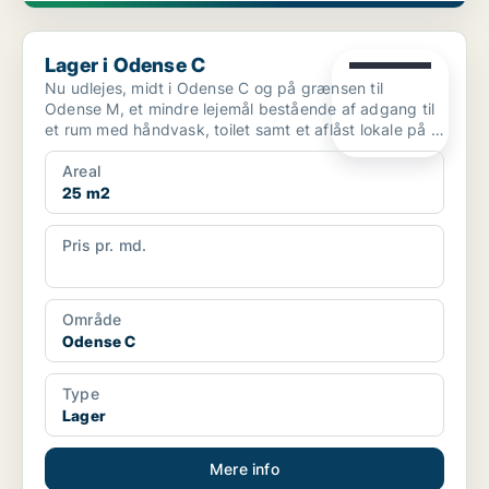
Lager i Odense C
Lager i Odense C
Nu udlejes, midt i Odense C og på grænsen til
Odense M, et mindre lejemål bestående af adgang til
et rum med håndvask, toilet samt et aflåst lokale på 4
x 3 ...
Areal
25 m2
Pris pr. md.
1.498 pr md
Område
Odense C
Type
Lager
Mere info