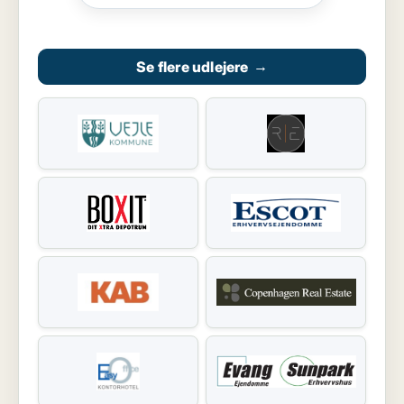
Se flere udlejere
→