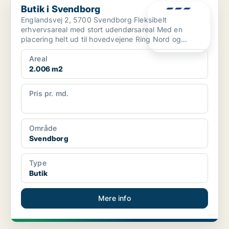
Butik i Svendborg
Englandsvej 2, 5700 Svendborg Fleksibelt
erhvervsareal med stort udendørsareal Med en
placering helt ud til hovedvejene Ring Nord og
Ørbækvej får du her ...
Areal
2.006 m2
Pris pr. md.
83.583 pr md
Område
Svendborg
Type
Butik
Mere info
PLATIN