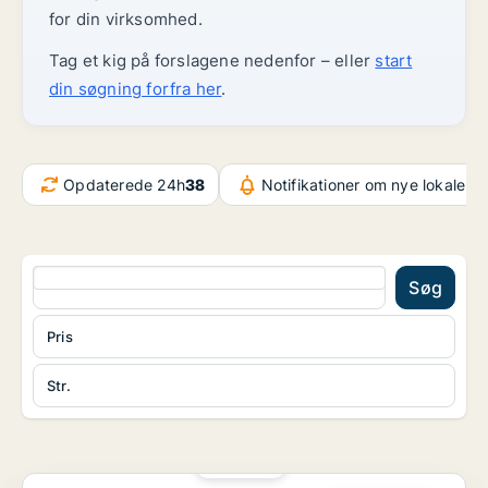
for din virksomhed.
Tag et kig på forslagene nedenfor – eller
start
din søgning forfra her
.
Opdaterede 24h
38
Notifikationer om nye lokaler
3
Søg
Pris
Str.
PLATIN
Butik i Svendborg