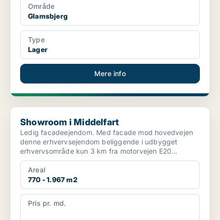
Område
Glamsbjerg
Type
Lager
Mere info
Showroom i Middelfart
Showroom i Middelfart
Ledig facadeejendom. Med facade mod hovedvejen
denne erhvervsejendom beliggende i udbygget
erhvervsområde kun 3 km fra motorvejen E20
afkørsel 58B Middelfar...
Areal
770 - 1.967 m2
Pris pr. md.
Ikke angivet