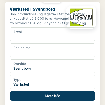
Værksted i Svendborg
Værksted i Svendborg
Unik produktions- og lagerfacilitet med silo med
enkapacitet på 5.000 tons. Havremøllen bliver ledig
fra oktober 2026 og udbydes nu til genudlejning.
Ejendom...
Areal
-
Pris pr. md.
Ikke angivet
Område
Svendborg
Type
Værksted
Mere info