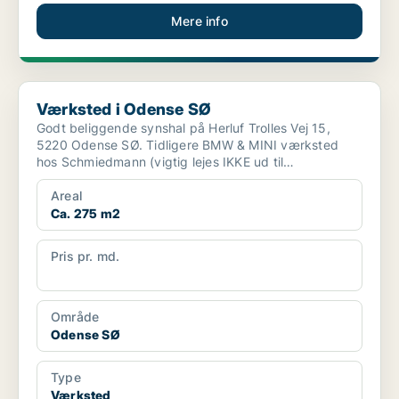
Mere info
Værksted i Odense SØ
Værksted i Odense SØ
Godt beliggende synshal på Herluf Trolles Vej 15,
5220 Odense SØ. Tidligere BMW & MINI værksted
hos Schmiedmann (vigtig lejes IKKE ud til
værkstedsdrift kun ...
Areal
Ca. 275 m2
Pris pr. md.
Ca. 17.500 pr md
Område
Odense SØ
Type
Værksted