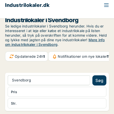
Industrilokaler.dk
Fyn
Svendborg
Industrilokaler i Svendborg
Se ledige industrilokaler i Svendborg herunder. Hvis du er
interesseret i at leje eller købe et industrilokale på listen
herunder, så tryk på overskriften for at komme videre. Held
og lykke med jagten på dine nye industrilokaler!
Mere info
om industrilokaler i Svendborg
.
Opdaterede 24h
1
Notifikationer om nye lokaler
11.
Svendborg
Søg
Pris
Str.