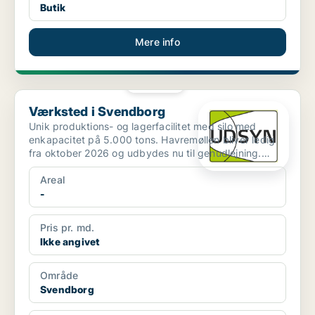
Butik
Mere info
PLATIN
Værksted i Svendborg
Værksted i Svendborg
Unik produktions- og lagerfacilitet med silo med
enkapacitet på 5.000 tons. Havremøllen bliver ledig
fra oktober 2026 og udbydes nu til genudlejning.
Ejendom...
Areal
-
Pris pr. md.
Ikke angivet
Område
Svendborg