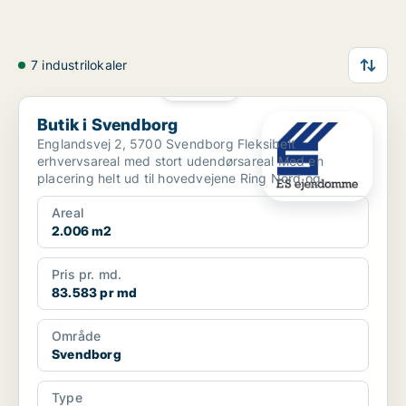
7 industrilokaler
PLATIN
Butik i Svendborg
Butik i Svendborg
Englandsvej 2, 5700 Svendborg Fleksibelt
erhvervsareal med stort udendørsareal Med en
placering helt ud til hovedvejene Ring Nord og
Ørbækvej får du her ...
Areal
2.006 m2
Pris pr. md.
83.583 pr md
Område
Svendborg
Type