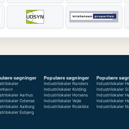
ulære søgninger
Populære søgninger
Populære søg
strilokaler
Industrilokaler Randers
Industrilokaler H
enhavn
Industrilokaler Kolding
Industrilokaler S
strilokaler Aarhus
Industrilokaler Horsens
Industrilokaler 
strilokaler Odense
Industrilokaler Vejle
Industrilokaler H
strilokaler Aalborg
Industrilokaler Roskilde
Industrilokaler 
strilokaler Esbjerg