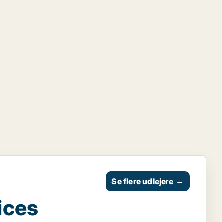
Se flere udlejere
→
ices