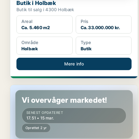
Butik i Holbæk
Butik til salg i 4300 Holbæk
Areal
Pris
Ca. 5.460 m2
Ca. 33.000.000 kr.
Område
Type
Holbæk
Butik
Mere info
Værksted i Holbæk
Vi overvåger markedet!
SENEST OPDATERET
17.51 • 15 mar.
Oprettet 2 yr