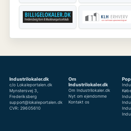
Industrilokaler.dk
Om
Pop
Industrilokaler.dk
c/o Lokaleportalen.dk
Indu
Om Industrilokaler.dk
Mynstersvej 3,
Køb
Nyt om ejendomme
Frederiksberg
Indu
Kontakt os
support@lokaleportalen.dk
Indu
CVR: 29605610
Indu
Indu