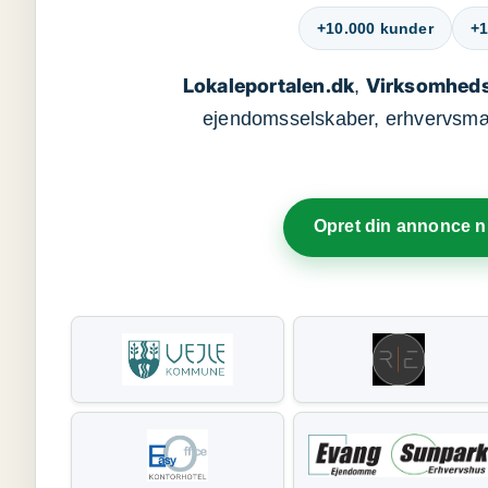
+10.000 kunder
+1
Lokaleportalen.dk
Virksomheds
,
ejendomsselskaber, erhvervsmægl
Opret din annonce 