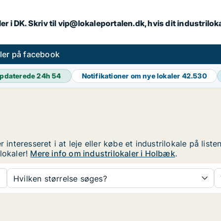
er i DK. Skriv til vip@lokaleportalen.dk, hvis dit industrilo
aler på facebook
pdaterede 24h
54
Notifikationer om nye lokaler
42.530
 interesseret i at leje eller købe et industrilokale på lis
lokaler!
Mere info om industrilokaler i Holbæk
.
Hvilken størrelse søges?