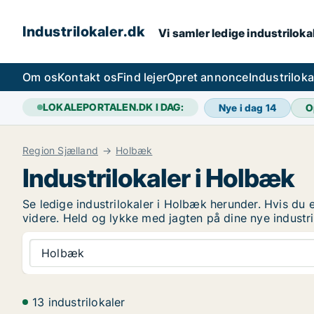
Industrilokaler.dk
Vi samler ledige industrilokal
Om os
Kontakt os
Find lejer
Opret annonce
Industrilok
LOKALEPORTALEN.DK I DAG:
Nye i dag
14
O
Region Sjælland
Holbæk
Industrilokaler i Holbæk
Se ledige industrilokaler i Holbæk herunder. Hvis du er
videre. Held og lykke med jagten på dine nye industri
Holbæk
13 industrilokaler