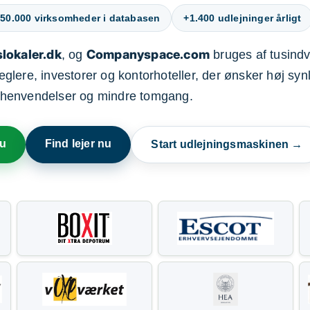
50.000 virksomheder i databasen
+1.400 udlejninger årligt
lokaler.dk
Companyspace.com
, og
bruges af tusindvi
ere, investorer og kontorhoteller, der ønsker høj synl
henvendelser og mindre tomgang.
nu
Find lejer nu
Start udlejningsmaskinen →