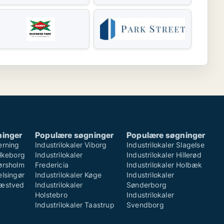
ninger
Populære søgninger
Populære søgninger
erning
Industrilokaler Viborg
Industrilokaler Slagelse
ilkeborg
Industrilokaler
Industrilokaler Hillerød
Hørsholm
Fredericia
Industrilokaler Holbæk
elsingør
Industrilokaler Køge
Industrilokaler
Næstved
Industrilokaler
Sønderborg
Holstebro
Industrilokaler
Industrilokaler Taastrup
Svendborg