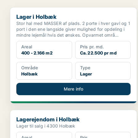
Lager i Holbæk
Lager i Holbæk
Stor hal med MASSER af plads. 2 porte i hver gavl og 1
port i den ene langside giver mulighed for opdeling i
mindre lejemål hvis det ønskes. Opvarmet områ...
Areal
Pris pr. md.
400 - 2.166 m2
Ca. 22.500 pr md
Område
Type
Holbæk
Lager
Mere info
Lagerejendom i Holbæk
Lagerejendom i Holbæk
Lager til salg i 4300 Holbæk
Areal
Pris