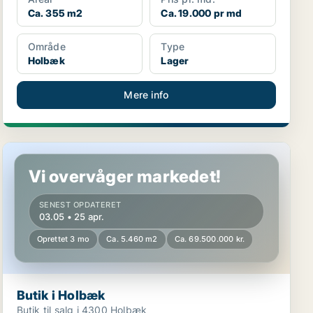
Ca. 355 m2
Ca. 19.000 pr md
Område
Type
Holbæk
Lager
Mere info
Butik i Holbæk
Vi overvåger markedet!
SENEST OPDATERET
03.05 • 25 apr.
Oprettet 3 mo
Ca. 5.460 m2
Ca. 69.500.000 kr.
Butik i Holbæk
Butik til salg i 4300 Holbæk