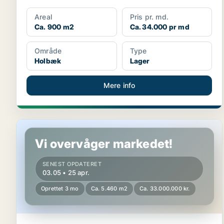
Areal
Pris pr. md.
Ca. 900 m2
Ca. 34.000 pr md
Område
Type
Holbæk
Lager
Mere info
Butik i Holbæk
Vi overvåger markedet!
SENEST OPDATERET
03.05 • 25 apr.
Oprettet 3 mo
Ca. 5.460 m2
Ca. 33.000.000 kr.