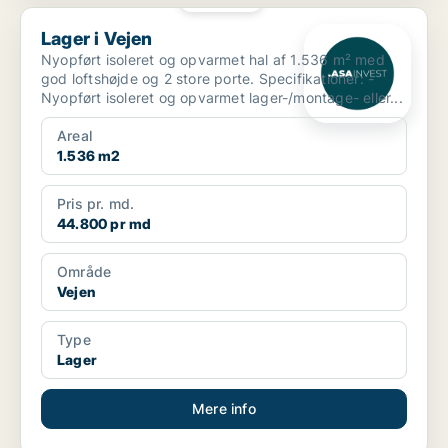
Lager i Vejen
Lager i Vejen
Nyopført isoleret og opvarmet hal af 1.536 m² med
god loftshøjde og 2 store porte. Specifikationer: -
Nyopført isoleret og opvarmet lager-/montage- eller...
Areal
1.536 m2
Pris pr. md.
44.800 pr md
Område
Vejen
Type
Lager
Mere info