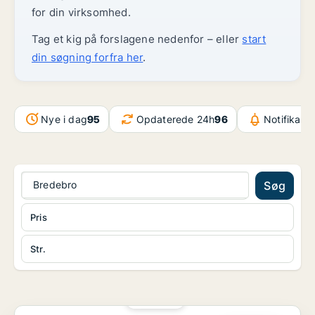
for din virksomhed.
Tag et kig på forslagene nedenfor – eller
start
din søgning forfra her
.
Nye i dag
95
Opdaterede 24h
96
Notifikati
Bredebro
Søg
Pris
Str.
PLATIN
Lager i Vejen