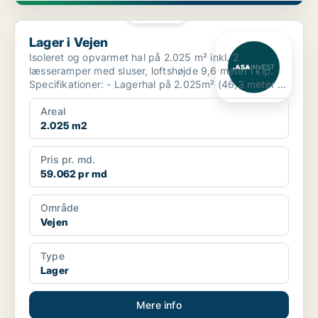
PLATIN
Lager i Vejen
Lager i Vejen
Isoleret og opvarmet hal på 2.025 m² inkl. 2
læsseramper med sluser, loftshøjde 9,6 meter i kip.
Specifikationer: - Lagerhal på 2.025m² (46,3 meter x
43,...
Areal
2.025 m2
Pris pr. md.
59.062 pr md
Område
Vejen
Type
Lager
Mere info