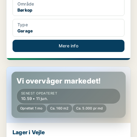
Område
Børkop
Type
Garage
Mere info
Lager i Vejle
Vi overvåger markedet!
SENEST OPDATERET
10.59 • 11 jun.
Oprettet 1 mo
Ca. 160 m2
Ca. 5.000 pr md
Lager i Vejle