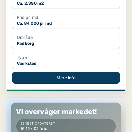
Ca. 2.390 m2
Pris pr. md.
Ca. 84.000 pr md
Område
Padborg
Type
Værksted
Mere info
Værksted i Egtved
Vi overvåger markedet!
SENEST OPDATERET
16.15 • 02 feb.