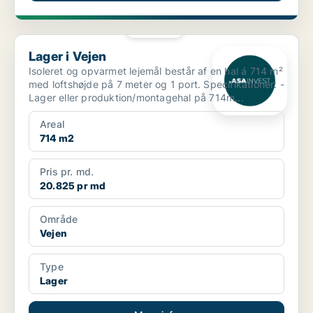
PLATIN
Lager i Vejen
Lager i Vejen
Isoleret og opvarmet lejemål består af en hal á 714 m²
med loftshøjde på 7 meter og 1 port. Specifikationer: -
Lager eller produktion/montagehal på 714m...
Areal
714 m2
Pris pr. md.
20.825 pr md
Område
Vejen
Type
Lager