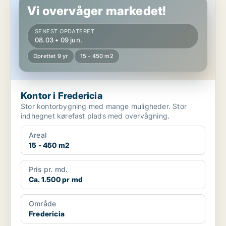
Vi overvåger markedet!
SENEST OPDATERET
08.03 • 09 jun.
Oprettet 9 yr
15 - 450 m2
Kontor i Fredericia
Stor kontorbygning med mange muligheder. Stor
indhegnet kørefast plads med overvågning.
Areal
15 - 450 m2
Pris pr. md.
Ca. 1.500 pr md
Område
Fredericia