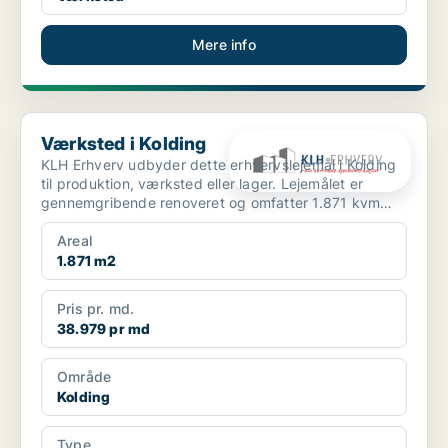
Mere info
Værksted i Kolding
Værksted i Kolding
KLH Erhverv udbyder dette erhvervslejemål i Kolding
til produktion, værksted eller lager. Lejemålet er
gennemgribende renoveret og omfatter 1.871 kvm
erhverv...
Areal
1.871 m2
Pris pr. md.
38.979 pr md
Område
Kolding
Type