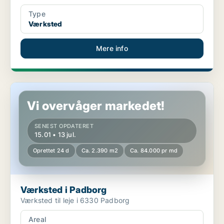
Type
Værksted
Mere info
Værksted i Padborg
Vi overvåger markedet!
SENEST OPDATERET
15.01 • 13 jul.
Oprettet 24 d
Ca. 2.390 m2
Ca. 84.000 pr md
Værksted i Padborg
Værksted til leje i 6330 Padborg
Areal