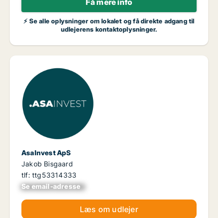
Få mere info
⚡ Se alle oplysninger om lokalet og få direkte adgang til
udlejerens kontaktoplysninger.
AsaInvest ApS
Jakob Bisgaard
tlf: ttg53314333
Se email-adresse
xxxxxxxxxxxxxxxx
Læs om udlejer