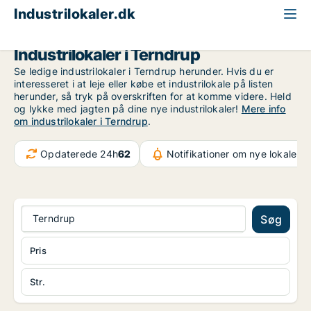
Industrilokaler.dk
Region Nordjylland
Terndrup
Industrilokaler i Terndrup
Se ledige industrilokaler i Terndrup herunder. Hvis du er
interesseret i at leje eller købe et industrilokale på listen
herunder, så tryk på overskriften for at komme videre. Held
og lykke med jagten på dine nye industrilokaler!
Mere info
om industrilokaler i Terndrup
.
Opdaterede 24h
62
Notifikationer om nye lokaler
11
Terndrup
Søg
Pris
Str.