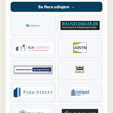
Se flere udlejere
→