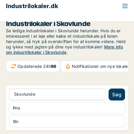
Industrilokaler.dk
Storkøbenhavn
Skovlunde
Industrilokaler i Skovlunde
Se ledige industrilokaler i Skovlunde herunder. Hvis du er
interesseret i at leje eller købe et industrilokale på listen
herunder, så tryk på overskriften for at komme videre. Held
og lykke med jagten på dine nye industrilokaler!
Mere info
om industrilokaler i Skovlunde
.
Opdaterede 24h
96
Notifikationer om nye lokaler
6
Skovlunde
Søg
Pris
Str.