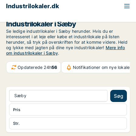
Industrilokaler.dk
Region Nordjylland
Sæby
Industrilokaler i Sæby
Se ledige industrilokaler i Sæby herunder. Hvis du er
interesseret i at leje eller købe et industrilokale på listen
herunder, så tryk på overskriften for at komme videre. Held
og lykke med jagten på dine nye industrilokaler!
Mere info
om industrilokaler i Sæby
.
Opdaterede 24h
56
Notifikationer om nye lokaler
5
Sæby
Søg
Pris
Str.