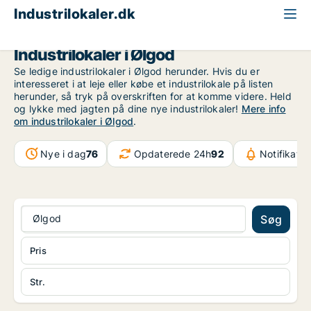
Industrilokaler.dk
Region Sydjylland
Ølgod
Industrilokaler i Ølgod
Se ledige industrilokaler i Ølgod herunder. Hvis du er
interesseret i at leje eller købe et industrilokale på listen
herunder, så tryk på overskriften for at komme videre. Held
og lykke med jagten på dine nye industrilokaler!
Mere info
om industrilokaler i Ølgod
.
Nye i dag
76
Opdaterede 24h
92
Notifikatio
Ølgod
Søg
Pris
Str.