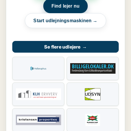
Find lejer nu
Start udlejningsmaskinen →
Se flere udlejere
→