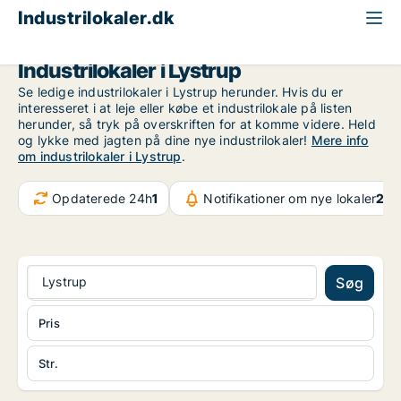
Industrilokaler.dk
Region Midtjylland
Lystrup
Industrilokaler i Lystrup
Se ledige industrilokaler i Lystrup herunder. Hvis du er
interesseret i at leje eller købe et industrilokale på listen
herunder, så tryk på overskriften for at komme videre. Held
og lykke med jagten på dine nye industrilokaler!
Mere info
om industrilokaler i Lystrup
.
Opdaterede 24h
1
Notifikationer om nye lokaler
26.
Lystrup
Søg
Pris
Str.