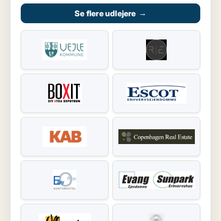
Se flere udlejere
→