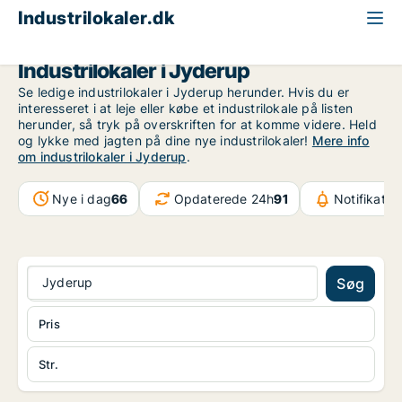
Industrilokaler.dk
Region Sjælland
Jyderup
Industrilokaler i Jyderup
Se ledige industrilokaler i Jyderup herunder. Hvis du er
interesseret i at leje eller købe et industrilokale på listen
herunder, så tryk på overskriften for at komme videre. Held
og lykke med jagten på dine nye industrilokaler!
Mere info
om industrilokaler i Jyderup
.
Nye i dag
66
Opdaterede 24h
91
Notifikatio
Jyderup
Søg
Pris
Str.