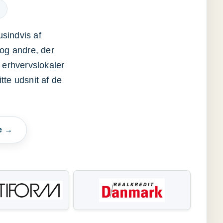
usindvis af
og andre, der
 erhvervslokaler
itte udsnit af de
e →