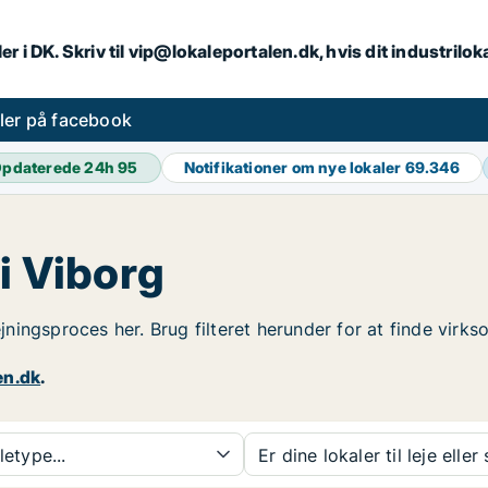
er i DK. Skriv til vip@lokaleportalen.dk, hvis dit industrilo
aler på facebook
pdaterede 24h
95
Notifikationer om nye lokaler
69.346
i Viborg
ejningsproces her. Brug filteret herunder for at finde virk
en.dk
.
etype...
Er dine lokaler til leje eller