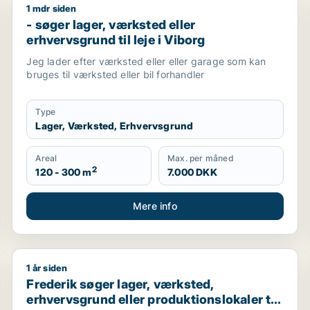
1 mdr siden
ller Højslev m.fl.
- søger lager, værksted eller erhvervsgrund til leje i
- søger lager, værksted eller
erhvervsgrund til leje i Viborg
Jeg lader efter værksted eller eller garage som kan
bruges til værksted eller bil forhandler
Type
Lager, Værksted, Erhvervsgrund
Areal
Max. per måned
2
120 - 300 m
7.000 DKK
Mere info
1 år siden
m eller produktionslokaler til salg i Viborg
Frederik søger lager, værksted, erhvervsgrund eller pr
Frederik søger lager, værksted,
erhvervsgrund eller produktionslokaler til