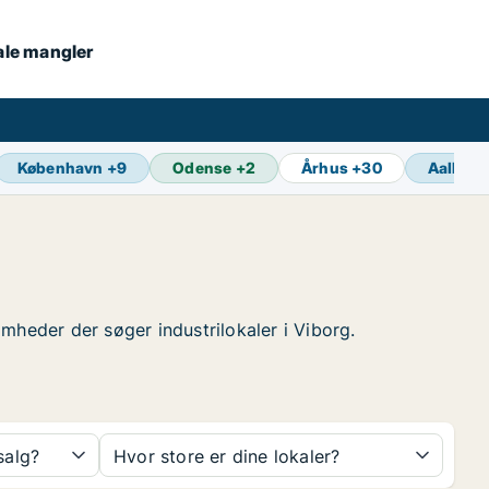
kale mangler
København
+
9
Odense
+
2
Århus
+
30
Aalborg
somheder der søger industrilokaler i Viborg.
 salg?
Hvor store er dine lokaler?