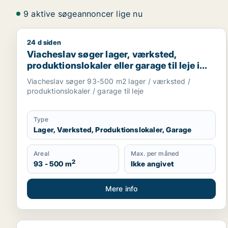
9 aktive søgeannoncer lige nu
24 d siden
Viacheslav søger lager, værksted, produktionslokaler 
Viacheslav søger lager, værksted,
produktionslokaler eller garage til leje i
Karup J, Skive eller Højslev m.fl.
Viacheslav søger 93-500 m2 lager / værksted /
produktionslokaler / garage til leje
Type
Lager, Værksted, Produktionslokaler, Garage
Areal
Max. per måned
2
93 - 500 m
Ikke angivet
Mere info