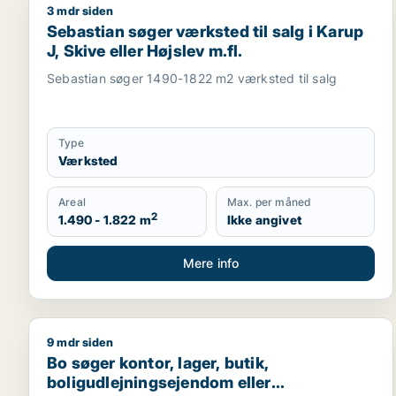
3 mdr siden
Sebastian søger værksted til salg i Karup J, Skive e
Sebastian søger værksted til salg i Karup
J, Skive eller Højslev m.fl.
Sebastian søger 1490-1822 m2 værksted til salg
Type
Værksted
Areal
Max. per måned
2
1.490 - 1.822 m
Ikke angivet
Mere info
9 mdr siden
Bo søger kontor, lager, butik, boligudlejningsejendo
Bo søger kontor, lager, butik,
boligudlejningsejendom eller