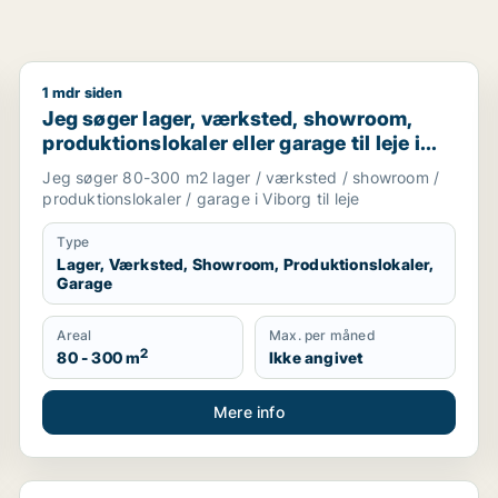
1 mdr siden
eller garage til leje i Karup J, Skive eller Højslev m.fl.
Jeg søger lager, værksted, showroom, produktionsloka
Jeg søger lager, værksted, showroom,
produktionslokaler eller garage til leje i
Viborg
Jeg søger 80-300 m2 lager / værksted / showroom /
produktionslokaler / garage i Viborg til leje
Type
Lager, Værksted, Showroom, Produktionslokaler,
Garage
Areal
Max. per måned
2
80 - 300 m
Ikke angivet
Mere info