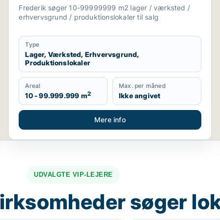
salg i Holstebro, Thisted eller Skive m.fl.
Frederik søger 10-99999999 m2 lager / værksted /
erhvervsgrund / produktionslokaler til salg
Type
Lager, Værksted, Erhvervsgrund,
Produktionslokaler
Areal
Max. per måned
2
10 - 99.999.999 m
Ikke angivet
Mere info
UDVALGTE VIP-LEJERE
irksomheder søger lok