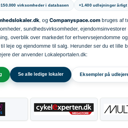
+150.000 virksomheder i databasen
+1.400 udlejninger årligt
mhedslokaler.dk
Companyspace.com
, og
bruges af t
ksomheder, sundhedsvirksomheder, ejendomsinvestorer 
ning, overblik over markedet for erhvervsejendomme og
il leje og ejendomme til salg. Herunder ser du et lille b
lejere der anvender Lokaleportalen.dk:
g
Se alle ledige lokaler
Eksempler på udlejer