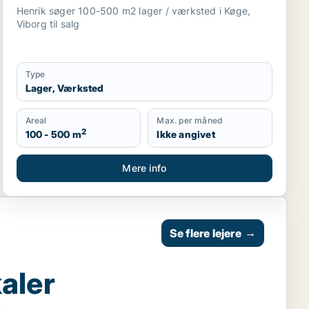
Henrik søger 100-500 m2 lager / værksted i Køge,
Viborg til salg
Type
Lager, Værksted
Areal
Max. per måned
2
100 - 500 m
Ikke angivet
Mere info
Se flere lejere
→
aler