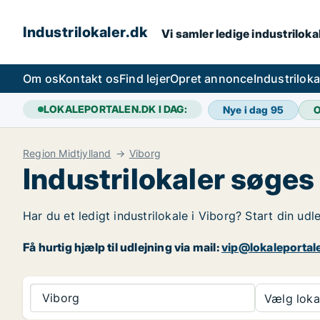
Industrilokaler.dk
Vi samler ledige industrilokal
Om os
Kontakt os
Find lejer
Opret annonce
Industrilok
LOKALEPORTALEN.DK I DAG:
Nye i dag
95
O
Region Midtjylland
Viborg
Industrilokaler søges 
Har du et ledigt industrilokale i Viborg? Start din udl
Få hurtig hjælp til udlejning via mail:
vip@lokaleportal
Viborg
Vælg lokal