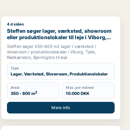
4 d siden
ler eller garage til leje i Viborg
Steffen søger lager, værksted, showroom eller produktio
Steffen søger lager, værksted, showroom
eller produktionslokaler til leje i Viborg,
Tjele eller Rødkærsbro m.fl.
Steffen søger 350-800 m2 lager / værksted /
showroom / produktionslokaler i Viborg, Tjele,
Rødkærsbro, Bjerringbro til leje
Type
Lager, Værksted, Showroom, Produktionslokaler
Areal
Max. per måned
2
350 - 800 m
10.000 DKK
Mere info