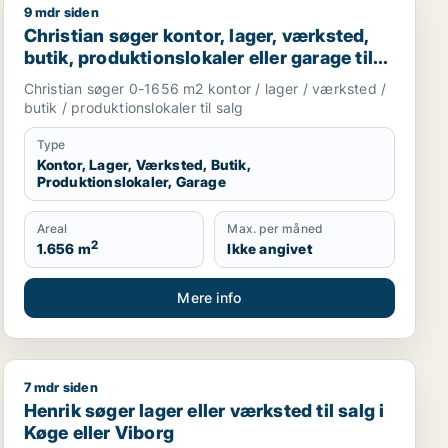
9 mdr siden
 Viborg
Christian søger kontor, lager, værksted, butik, produktio
Christian søger kontor, lager, værksted,
butik, produktionslokaler eller garage til
salg i Karup J, Skive eller Højslev m.fl.
Christian søger 0-1656 m2 kontor / lager / værksted /
butik / produktionslokaler til salg
Type
Kontor, Lager, Værksted, Butik,
Produktionslokaler, Garage
Areal
Max. per måned
2
1.656 m
Ikke angivet
Mere info
7 mdr siden
oduktionslokaler til salg i Holstebro, Thisted eller Skive m
Henrik søger lager eller værksted til salg i Køge eller 
Henrik søger lager eller værksted til salg i
Køge eller Viborg