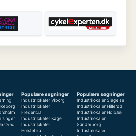
ninger
Populære søgninger
Populære søgninger
erning
Industrilokaler Viborg
Industrilokaler Slagelse
ilkeborg
Industrilokaler
Industrilokaler Hillerød
Hørsholm
Fredericia
Industrilokaler Holbæk
elsingør
Industrilokaler Køge
Industrilokaler
Næstved
Industrilokaler
Sønderborg
Holstebro
Industrilokaler