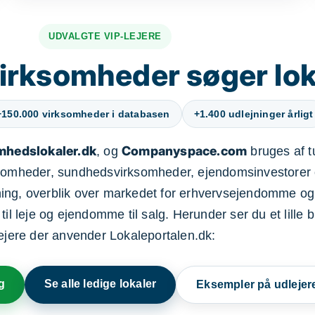
UDVALGTE VIP-LEJERE
irksomheder søger lok
+150.000 virksomheder i databasen
+1.400 udlejninger årligt
mhedslokaler.dk
Companyspace.com
, og
bruges af t
ksomheder, sundhedsvirksomheder, ejendomsinvestorer 
ning, overblik over markedet for erhvervsejendomme og
il leje og ejendomme til salg. Herunder ser du et lille b
lejere der anvender Lokaleportalen.dk:
g
Se alle ledige lokaler
Eksempler på udlejer