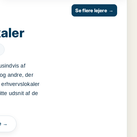
Se flere lejere
→
aler
usindvis af
og andre, der
 erhvervslokaler
itte udsnit af de
e →