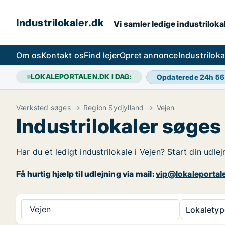
Industrilokaler.dk
Vi samler ledige industrilokal
Om os
Kontakt os
Find lejer
Opret annonce
Industrilok
LOKALEPORTALEN.DK I DAG:
Opdaterede 24h
56
Værksted søges
Region Sydjylland
Vejen
Industrilokaler søges 
Har du et ledigt industrilokale i Vejen? Start din udle
Få hurtig hjælp til udlejning via mail:
vip@lokaleportal
Vejen
Lokaletyp