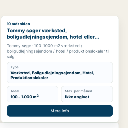
10 mdr siden
rage til salg i Vejen, Brørup eller Holsted m.fl.
Tommy søger værksted, boligudlejningsejendom, hotel e
Tommy søger værksted,
boligudlejningsejendom, hotel eller
produktionslokaler til salg i
Tommy søger 100-1000 m2 værksted /
Trekantsområdet
boligudlejningsejendom / hotel / produktionslokaler til
salg
Type
Værksted, Boligudlejningsejendom, Hotel,
Produktionslokaler
Areal
Max. per måned
2
100 - 1.000 m
Ikke angivet
Mere info