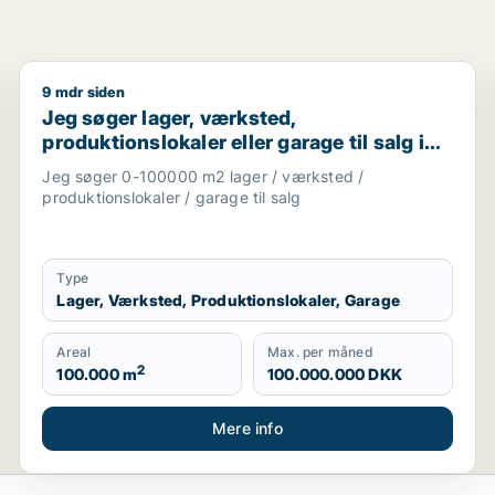
9 mdr siden
Jeg søger lager, værksted, produktionslokaler eller ga
Jeg søger lager, værksted,
produktionslokaler eller garage til salg i
Vejen, Brørup eller Holsted m.fl.
Jeg søger 0-100000 m2 lager / værksted /
produktionslokaler / garage til salg
Type
Lager, Værksted, Produktionslokaler, Garage
Areal
Max. per måned
2
100.000 m
100.000.000 DKK
Mere info