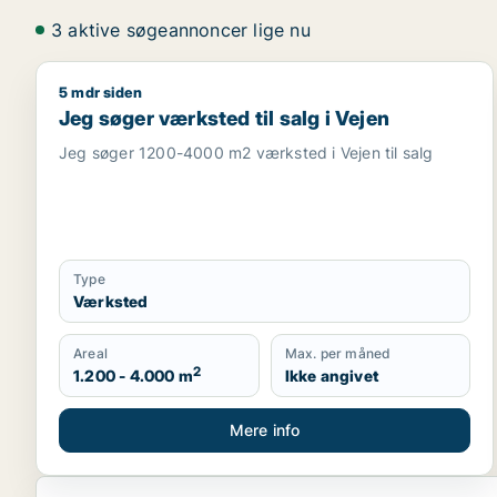
3 aktive søgeannoncer lige nu
5 mdr siden
Jeg søger værksted til salg i Vejen
Jeg søger værksted til salg i Vejen
Jeg søger 1200-4000 m2 værksted i Vejen til salg
Type
Værksted
Areal
Max. per måned
2
1.200 - 4.000 m
Ikke angivet
Mere info