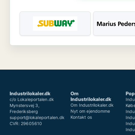
Industrilokaler.dk
Om
Pop
Industrilokaler.dk
c/o Lokaleportalen.dk
Indu
Om Industrilokaler.dk
Mynstersvej 3,
Køb
Nyt om ejendomme
Frederiksberg
Indu
Kontakt os
support@lokaleportalen.dk
Indu
CVR: 29605610
Indu
Indu