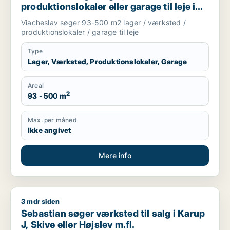
produktionslokaler eller garage til leje i
Karup J, Skive eller Højslev m.fl.
Viacheslav søger 93-500 m2 lager / værksted /
produktionslokaler / garage til leje
Type
Lager, Værksted, Produktionslokaler, Garage
Areal
2
93 - 500 m
Max. per måned
Ikke angivet
Mere info
3 mdr siden
Sebastian søger værksted til salg i Karup J, Skive eller Højsl
Sebastian søger værksted til salg i Karup
J, Skive eller Højslev m.fl.