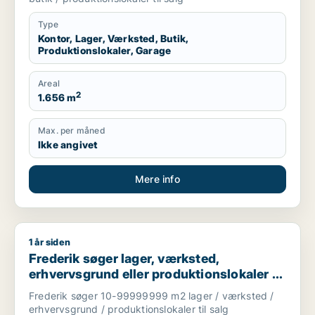
Type
Kontor, Lager, Værksted, Butik,
Produktionslokaler, Garage
Areal
2
1.656 m
Max. per måned
Ikke angivet
Mere info
1 år siden
Frederik søger lager, værksted, erhvervsgrund eller produktion
Frederik søger lager, værksted,
erhvervsgrund eller produktionslokaler til
salg i Holstebro, Thisted eller Skive m.fl.
Frederik søger 10-99999999 m2 lager / værksted /
erhvervsgrund / produktionslokaler til salg