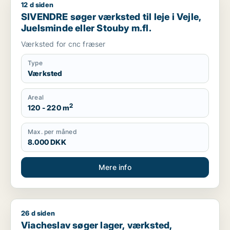
12 d siden
SIVENDRE søger værksted til leje i Vejle, Juelsminde eller St
SIVENDRE søger værksted til leje i Vejle,
Juelsminde eller Stouby m.fl.
Værksted for cnc fræser
Type
Værksted
Areal
2
120 - 220 m
Max. per måned
8.000 DKK
Mere info
26 d siden
Viacheslav søger lager, værksted, produktionslokaler eller gara
Viacheslav søger lager, værksted,