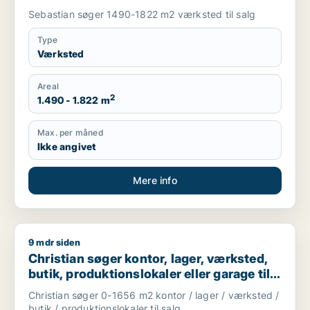
Sebastian søger 1490-1822 m2 værksted til salg
Type
Værksted
Areal
2
1.490 - 1.822 m
Max. per måned
Ikke angivet
Mere info
9 mdr siden
Christian søger kontor, lager, værksted, butik, produktionsloka
Christian søger kontor, lager, værksted,
butik, produktionslokaler eller garage til
salg i Karup J, Skive eller Højslev m.fl.
Christian søger 0-1656 m2 kontor / lager / værksted /
butik / produktionslokaler til salg