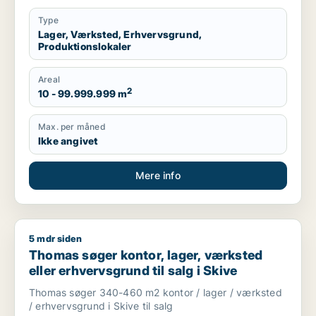
Type
Lager, Værksted, Erhvervsgrund,
Produktionslokaler
Areal
2
10 - 99.999.999 m
Max. per måned
Ikke angivet
Mere info
5 mdr siden
Thomas søger kontor, lager, værksted eller erhvervsgrund til
Thomas søger kontor, lager, værksted
eller erhvervsgrund til salg i Skive
Thomas søger 340-460 m2 kontor / lager / værksted
/ erhvervsgrund i Skive til salg