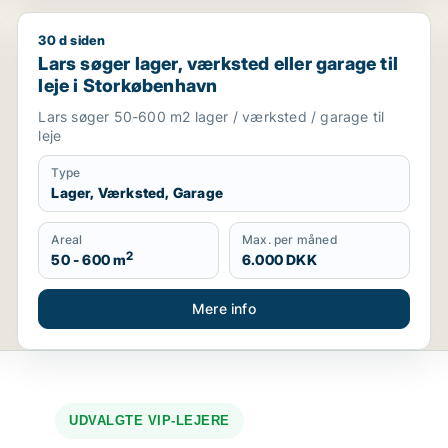
30 d siden
havn
Lars søger lager, værksted eller garage til leje i St
Lars søger lager, værksted eller garage til
leje i Storkøbenhavn
Lars søger 50-600 m2 lager / værksted / garage til
leje
Type
Lager, Værksted, Garage
Areal
Max. per måned
2
50 - 600 m
6.000 DKK
Mere info
UDVALGTE VIP-LEJERE