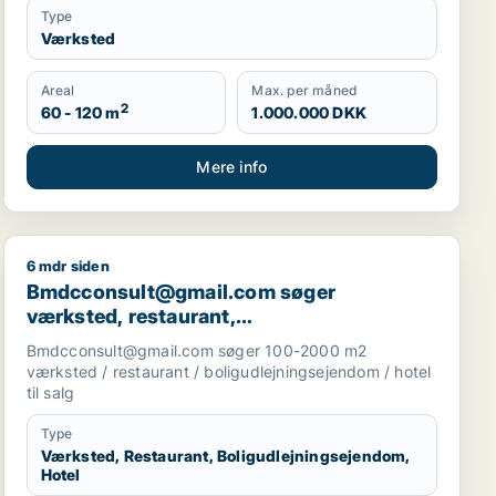
Type
Værksted
Areal
Max. per måned
2
60 - 120 m
1.000.000 DKK
Mere info
6 mdr siden
r garage til salg i Storkøbenhavn
ler eller garage til leje i Hørsholm eller Kokkedal
Bmdcconsult@gmail.com søger værksted, restaurant, bo
Bmdcconsult@gmail.com søger
værksted, restaurant,
boligudlejningsejendom eller hotel til salg
Bmdcconsult@gmail.com søger 100-2000 m2
i Storkøbenhavn
værksted / restaurant / boligudlejningsejendom / hotel
til salg
Type
Værksted, Restaurant, Boligudlejningsejendom,
Hotel