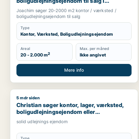
boligudlejningsejendom til salg i
Storkøbenhavn
Joachim søger 20-2000 m2 kontor / værksted /
boligudlejningsejendom til salg
Type
Kontor, Værksted, Boligudlejningsejendom
Areal
Max. per måned
2
20 - 2.000 m
Ikke angivet
Mere info
5 mdr siden
Christian søger kontor, lager, værksted, boligudlej
Christian søger kontor, lager, værksted,
boligudlejningsejendom eller
produktionslokaler til salg i Nordsjælland,
solid udlejnings ejendom
Roskilde eller Holbæk
Type