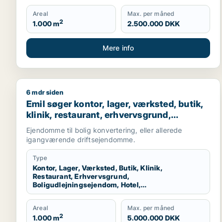
Areal
Max. per måned
2
1.000 m
2.500.000 DKK
Mere info
6 mdr siden
Emil søger kontor, lager, værksted, butik, klinik, r
Emil søger kontor, lager, værksted, butik,
klinik, restaurant, erhvervsgrund,
boligudlejningsejendom, hotel,
Ejendomme til bolig konvertering, eller allerede
produktionslokaler eller garage til salg i
igangværende driftsejendomme.
Nordsjælland
Type
Kontor, Lager, Værksted, Butik, Klinik,
Restaurant, Erhvervsgrund,
Boligudlejningsejendom, Hotel,
Produktionslokaler, Garage
Areal
Max. per måned
2
1.000 m
5.000.000 DKK