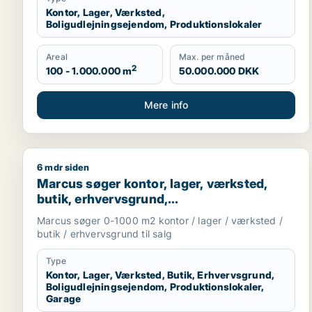
Kontor, Lager, Værksted,
Boligudlejningsejendom, Produktionslokaler
Areal
Max. per måned
2
100 - 1.000.000 m
50.000.000 DKK
Mere info
6 mdr siden
Marcus søger kontor, lager, værksted, butik, erhve
Marcus søger kontor, lager, værksted,
butik, erhvervsgrund,
boligudlejningsejendom,
Marcus søger 0-1000 m2 kontor / lager / værksted /
produktionslokaler eller garage til salg i
butik / erhvervsgrund til salg
Storkøbenhavn
Type
Kontor, Lager, Værksted, Butik, Erhvervsgrund,
Boligudlejningsejendom, Produktionslokaler,
Garage