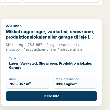
27 d siden
land
Mikkel søger lager, værksted, showroom, produktionslok
Mikkel søger lager, værksted, showroom,
produktionslokaler eller garage til leje i
Holte, Vedbæk eller Hørsholm m.fl.
Mikkel søger 783-957 m2 lager / værksted /
showroom / produktionslokaler / garage til leje
Type
Lager, Værksted, Showroom, Produktionslokaler,
Garage
Areal
Max. per måned
2
783 - 957 m
Ikke angivet
Mere info