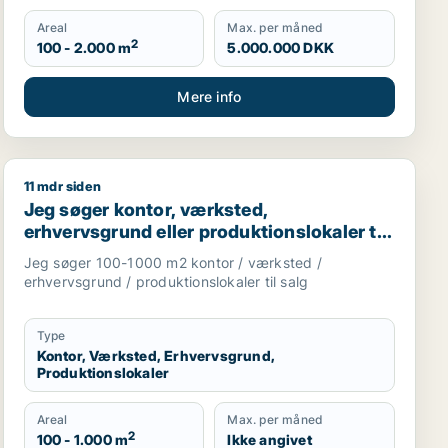
Areal
Max. per måned
2
100 - 2.000 m
5.000.000 DKK
Mere info
11 mdr siden
oduktionslokaler eller garage til salg i Nordsjælland
ktionslokaler eller garage til leje i Nordsjælland
Jeg søger kontor, værksted, erhvervsgrund eller produ
Jeg søger kontor, værksted,
erhvervsgrund eller produktionslokaler til
salg i Storkøbenhavn
Jeg søger 100-1000 m2 kontor / værksted /
erhvervsgrund / produktionslokaler til salg
Type
Kontor, Værksted, Erhvervsgrund,
Produktionslokaler
Areal
Max. per måned
2
100 - 1.000 m
Ikke angivet