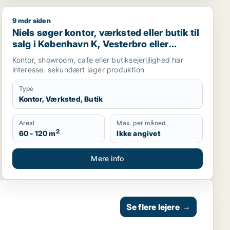
9 mdr siden
orkøbenhavn
Niels søger kontor, værksted eller butik til salg i Købe
Niels søger kontor, værksted eller butik til
salg i København K, Vesterbro eller
Frederiksberg m.fl.
Kontor, showroom, cafe eller butiksejerljlighed har
interesse. sekundært lager produktion
Type
Kontor, Værksted, Butik
Areal
Max. per måned
2
60 - 120 m
Ikke angivet
Mere info
Se flere lejere
→