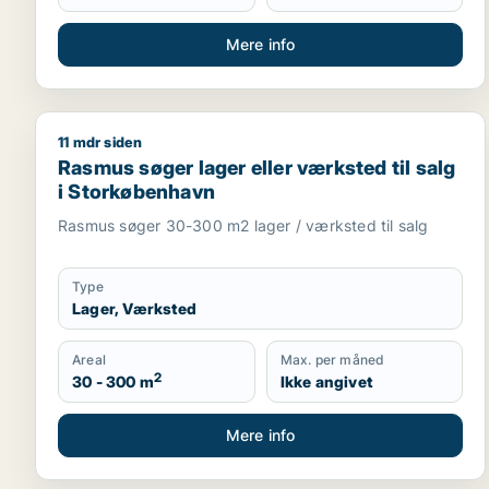
Mere info
11 mdr siden
Rasmus søger lager eller værksted til salg i Stor
Rasmus søger lager eller værksted til salg
i Storkøbenhavn
Rasmus søger 30-300 m2 lager / værksted til salg
Type
Lager, Værksted
Areal
Max. per måned
2
30 - 300 m
Ikke angivet
Mere info