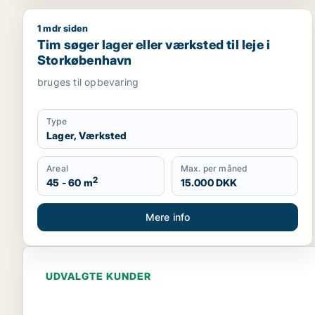
1 mdr siden
Tim søger lager eller værksted til leje i Storkøben
Tim søger lager eller værksted til leje i
Storkøbenhavn
bruges til opbevaring
Type
Lager, Værksted
Areal
Max. per måned
2
45 - 60 m
15.000 DKK
Mere info
UDVALGTE KUNDER