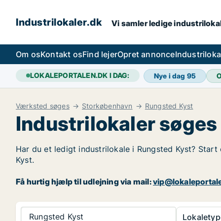
Industrilokaler.dk
Vi samler ledige industrilokal
Om os
Kontakt os
Find lejer
Opret annonce
Industrilok
LOKALEPORTALEN.DK I DAG:
Nye i dag
95
O
Værksted søges
Storkøbenhavn
Rungsted Kyst
Industrilokaler søges
Har du et ledigt industrilokale i Rungsted Kyst? Start
Kyst.
Få hurtig hjælp til udlejning via mail:
vip@lokaleportal
Rungsted Kyst
Lokaletyp