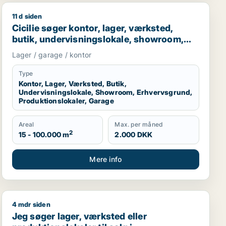
11 d siden
rage til salg i Nordsjælland
Cicilie søger kontor, lager, værksted, butik, undervisn
Cicilie søger kontor, lager, værksted,
butik, undervisningslokale, showroom,
erhvervsgrund, produktionslokaler eller
Lager / garage / kontor
garage til leje i Region Sjælland eller
Nordsjælland
Type
Kontor, Lager, Værksted, Butik,
Undervisningslokale, Showroom, Erhvervsgrund,
Produktionslokaler, Garage
Areal
Max. per måned
2
15 - 100.000 m
2.000 DKK
Mere info
4 mdr siden
Jeg søger lager, værksted eller produktionslokaler til
Jeg søger lager, værksted eller