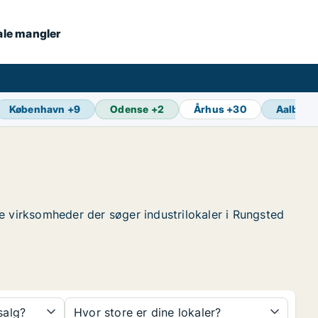
kale mangler
København
+
9
Odense
+
2
Århus
+
30
Aalborg
nde virksomheder der søger industrilokaler i Rungsted
 salg?
Hvor store er dine lokaler?