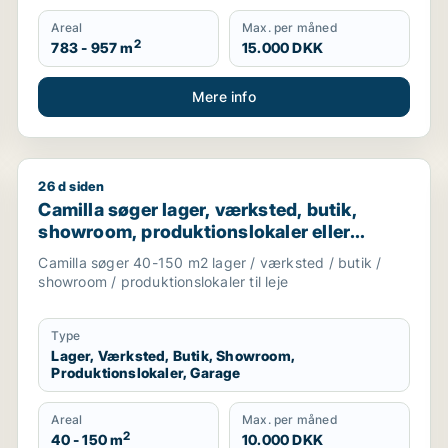
Areal
Max. per måned
2
783 - 957 m
15.000 DKK
Mere info
26 d siden
estaurant, erhvervsgrund, boligudlejningsejendom, hotel, pr
Camilla søger lager, værksted, butik, showroom, produ
Camilla søger lager, værksted, butik,
showroom, produktionslokaler eller
garage til leje i Nordsjælland
Camilla søger 40-150 m2 lager / værksted / butik /
showroom / produktionslokaler til leje
Type
Lager, Værksted, Butik, Showroom,
Produktionslokaler, Garage
Areal
Max. per måned
2
40 - 150 m
10.000 DKK