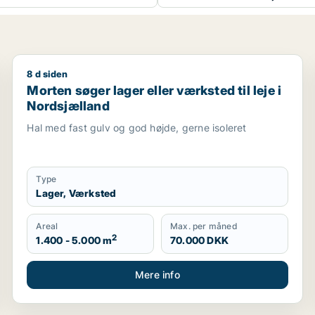
8 d siden
ler garage til leje i Holte, Vedbæk eller Hørsholm m.fl.
Morten søger lager eller værksted til leje i Nordsjæl
Morten søger lager eller værksted til leje i
Nordsjælland
Hal med fast gulv og god højde, gerne isoleret
Type
Lager, Værksted
Areal
Max. per måned
2
1.400 - 5.000 m
70.000 DKK
Mere info