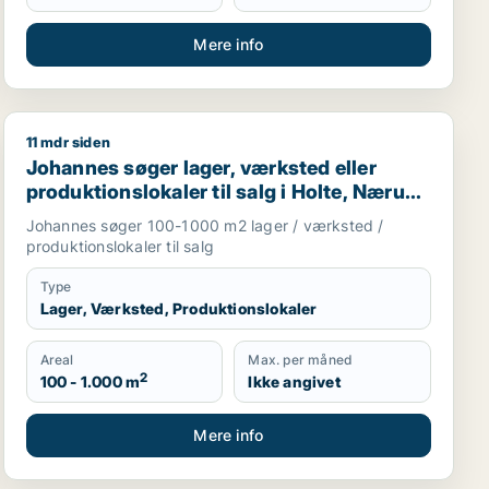
Mere info
11 mdr siden
Johannes søger lager, værksted eller produktionslokale
Johannes søger lager, værksted eller
produktionslokaler til salg i Holte, Nærum
eller Skodsborg m.fl.
Johannes søger 100-1000 m2 lager / værksted /
produktionslokaler til salg
Type
Lager, Værksted, Produktionslokaler
Areal
Max. per måned
2
100 - 1.000 m
Ikke angivet
Mere info