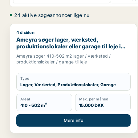
24 aktive søgeannoncer lige nu
4 d siden
Ameyra søger lager, værksted, produktionslokaler el
Ameyra søger lager, værksted,
produktionslokaler eller garage til leje i
Holte, Vedbæk eller Hørsholm m.fl.
Ameyra søger 410-502 m2 lager / værksted /
produktionslokaler / garage til leje
Type
Lager, Værksted, Produktionslokaler, Garage
Areal
Max. per måned
2
410 - 502 m
15.000 DKK
Mere info