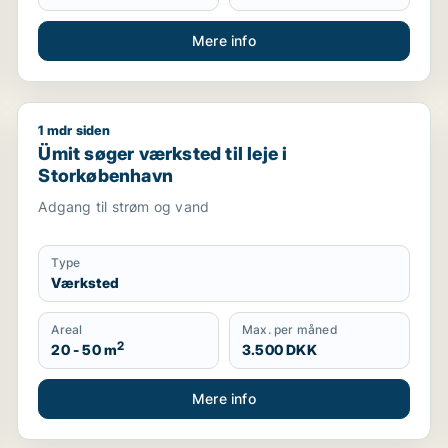
Mere info
1 mdr siden
københavn
Ümit søger værksted til leje i Storkøbenhavn
Ümit søger værksted til leje i
Storkøbenhavn
Adgang til strøm og vand
Type
Værksted
Areal
Max. per måned
2
20 - 50 m
3.500 DKK
Mere info