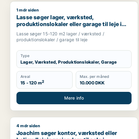
1 mdr siden
Lasse søger lager, værksted, produktionslokaler ell
Lasse søger lager, værksted,
produktionslokaler eller garage til leje i
Storkøbenhavn
Lasse søger 15-120 m2 lager / værksted /
produktionslokaler / garage til leje
Type
Lager, Værksted, Produktionslokaler, Garage
Areal
Max. per måned
2
15 - 120 m
10.000 DKK
Mere info
4 mdr siden
Joachim søger kontor, værksted eller boligudlejni
Joachim søger kontor, værksted eller