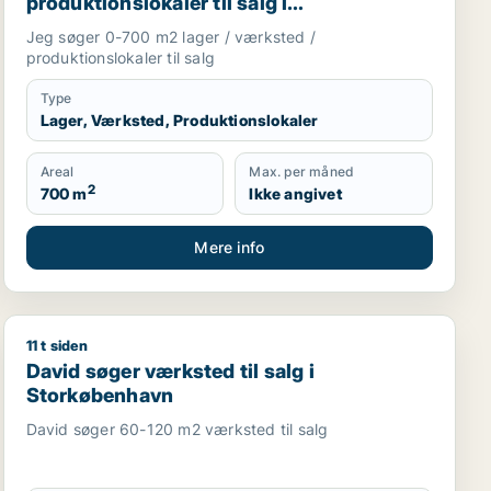
produktionslokaler til salg i
Storkøbenhavn
Jeg søger 0-700 m2 lager / værksted /
produktionslokaler til salg
Type
Lager, Værksted, Produktionslokaler
Areal
Max. per måned
2
700 m
Ikke angivet
Mere info
11 t siden
and, Roskilde eller Holbæk
staurant, erhvervsgrund, boligudlejningsejendom, hotel, pro
David søger værksted til salg i Storkøbenhavn
David søger værksted til salg i
Storkøbenhavn
David søger 60-120 m2 værksted til salg