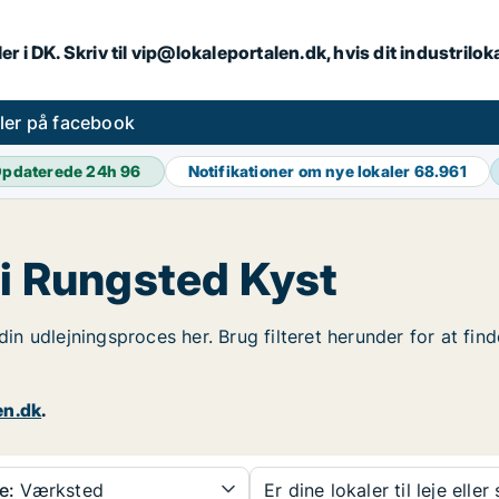
er i DK. Skriv til vip@lokaleportalen.dk, hvis dit industrilo
aler på facebook
pdaterede 24h
96
Notifikationer om nye lokaler
68.961
 i Rungsted Kyst
 din udlejningsproces her. Brug filteret herunder for at fi
en.dk
.
e:
Værksted
Er dine lokaler til leje eller