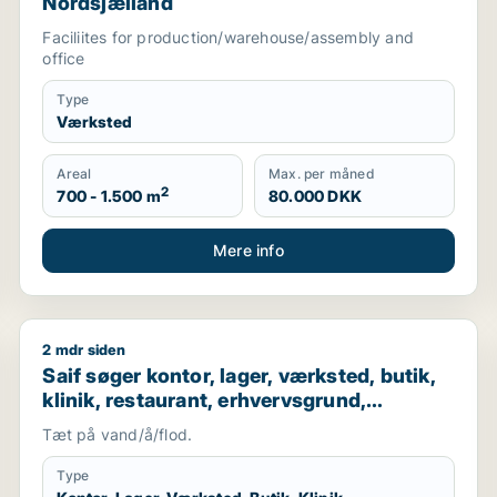
Nordsjælland
Faciliites for production/warehouse/assembly and
office
Type
Værksted
Areal
Max. per måned
2
700 - 1.500 m
80.000 DKK
Mere info
2 mdr siden
ningsejendom eller produktionslokaler til salg i Nordsjæll
Saif søger kontor, lager, værksted, butik, klinik, re
Saif søger kontor, lager, værksted, butik,
klinik, restaurant, erhvervsgrund,
boligudlejningsejendom, hotel,
Tæt på vand/å/flod.
produktionslokaler eller garage til salg i
Storkøbenhavn
Type