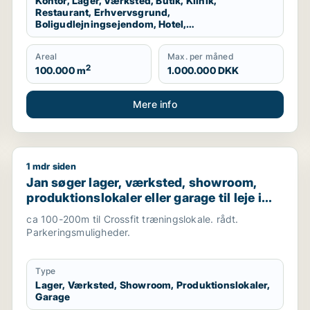
Kontor, Lager, Værksted, Butik, Klinik,
Restaurant, Erhvervsgrund,
Boligudlejningsejendom, Hotel,
Produktionslokaler, Garage
Areal
Max. per måned
2
100.000 m
1.000.000 DKK
Mere info
1 mdr siden
rvsgrund, boligudlejningsejendom, produktionslokaler elle
Jan søger lager, værksted, showroom, produktionsloka
Jan søger lager, værksted, showroom,
produktionslokaler eller garage til leje i
Hørsholm eller Kokkedal
ca 100-200m til Crossfit træningslokale. rådt.
Parkeringsmuligheder.
Type
Lager, Værksted, Showroom, Produktionslokaler,
Garage