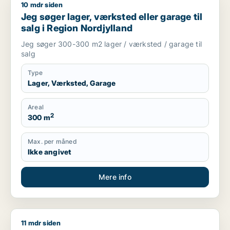
10 mdr siden
Jeg søger lager, værksted eller garage til salg i Region Nord
Jeg søger lager, værksted eller garage til
salg i Region Nordjylland
Jeg søger 300-300 m2 lager / værksted / garage til
salg
Type
Lager, Værksted, Garage
Areal
2
300 m
Max. per måned
Ikke angivet
Mere info
11 mdr siden
Morten søger kontor, lager, værksted, butik, klinik, restauran