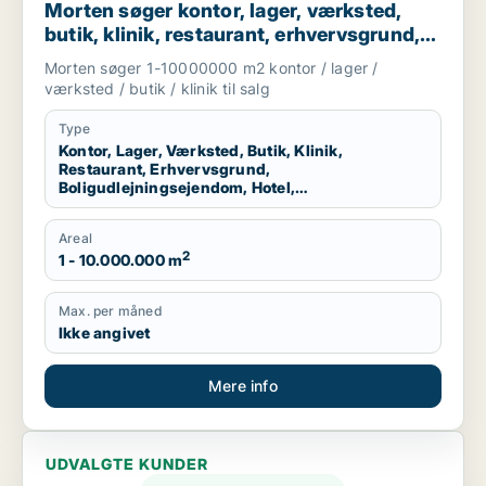
Morten søger kontor, lager, værksted,
butik, klinik, restaurant, erhvervsgrund,
boligudlejningsejendom, hotel eller
Morten søger 1-10000000 m2 kontor / lager /
produktionslokaler til salg i Region
værksted / butik / klinik til salg
Nordjylland
Type
Kontor, Lager, Værksted, Butik, Klinik,
Restaurant, Erhvervsgrund,
Boligudlejningsejendom, Hotel,
Produktionslokaler
Areal
2
1 - 10.000.000 m
Max. per måned
Ikke angivet
Mere info
UDVALGTE KUNDER