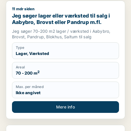
11 mdr siden
Jeg søger lager eller værksted til salg i Aabybro, Brovst elle
Jeg søger lager eller værksted til salg i
Aabybro, Brovst eller Pandrup m.fl.
Jeg søger 70-200 m2 lager / værksted i Aabybro,
Brovst, Pandrup, Blokhus, Saltum til salg
Type
Lager, Værksted
Areal
2
70 - 200 m
Max. per måned
Ikke angivet
Mere info