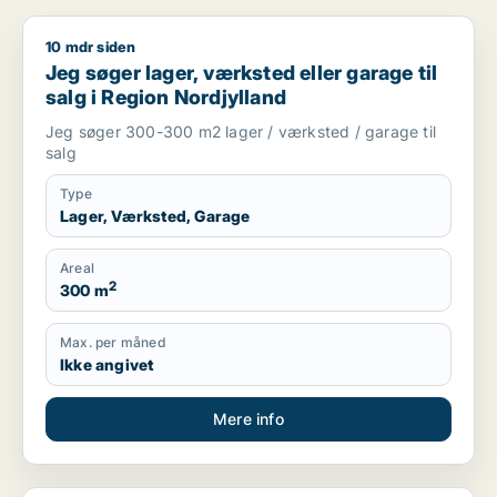
10 mdr siden
Jeg søger lager, værksted eller garage til salg i Region Nord
Jeg søger lager, værksted eller garage til
salg i Region Nordjylland
Jeg søger 300-300 m2 lager / værksted / garage til
salg
Type
Lager, Værksted, Garage
Areal
2
300 m
Max. per måned
Ikke angivet
Mere info