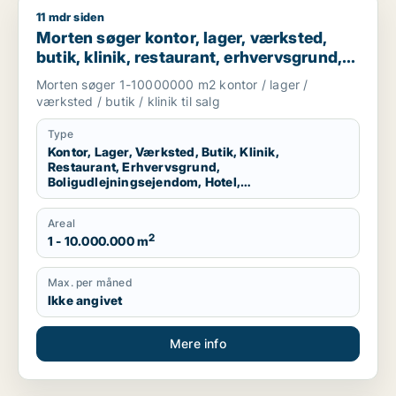
11 mdr siden
Morten søger kontor, lager, værksted, butik, klinik, restauran
Morten søger kontor, lager, værksted,
butik, klinik, restaurant, erhvervsgrund,
boligudlejningsejendom, hotel eller
Morten søger 1-10000000 m2 kontor / lager /
produktionslokaler til salg i Region
værksted / butik / klinik til salg
Nordjylland
Type
Kontor, Lager, Værksted, Butik, Klinik,
Restaurant, Erhvervsgrund,
Boligudlejningsejendom, Hotel,
Produktionslokaler
Areal
2
1 - 10.000.000 m
Max. per måned
Ikke angivet
Mere info