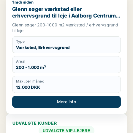
1 mdr siden
Glenn søger værksted eller erhvervsgrund til leje i Aalborg 
Glenn søger værksted eller
erhvervsgrund til leje i Aalborg Centrum,
Aalborg SV eller Aalborg SØ m.fl.
Glenn søger 200-1000 m2 værksted / erhvervsgrund
til leje
Type
Værksted, Erhvervsgrund
Areal
2
200 - 1.000 m
Max. per måned
12.000 DKK
Mere info
UDVALGTE KUNDER
UDVALGTE VIP-LEJERE