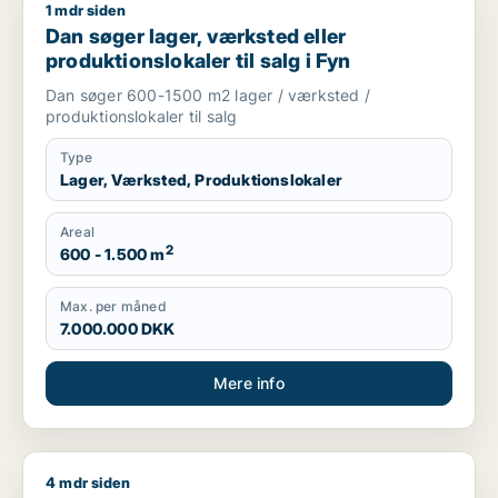
1 mdr siden
Dan søger lager, værksted eller produktionslokaler til salg i 
Dan søger lager, værksted eller
produktionslokaler til salg i Fyn
Dan søger 600-1500 m2 lager / værksted /
produktionslokaler til salg
Type
Lager, Værksted, Produktionslokaler
Areal
2
600 - 1.500 m
Max. per måned
7.000.000 DKK
Mere info
4 mdr siden
Jeg søger værksted, erhvervsgrund eller garage til salg i Fy