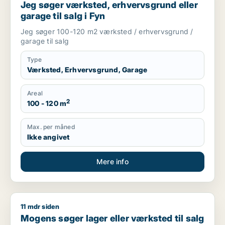
Jeg søger værksted, erhvervsgrund eller
garage til salg i Fyn
Jeg søger 100-120 m2 værksted / erhvervsgrund /
garage til salg
Type
Værksted, Erhvervsgrund, Garage
Areal
2
100 - 120 m
Max. per måned
Ikke angivet
Mere info
11 mdr siden
Mogens søger lager eller værksted til salg i Odense, Morud e
Mogens søger lager eller værksted til salg