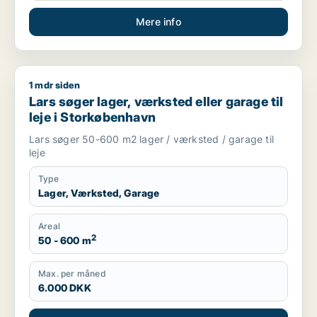
Mere info
1 mdr siden
Lars søger lager, værksted eller garage til leje i Storkøbenh
Lars søger lager, værksted eller garage til
leje i Storkøbenhavn
Lars søger 50-600 m2 lager / værksted / garage til
leje
Type
Lager, Værksted, Garage
Areal
2
50 - 600 m
Max. per måned
6.000 DKK