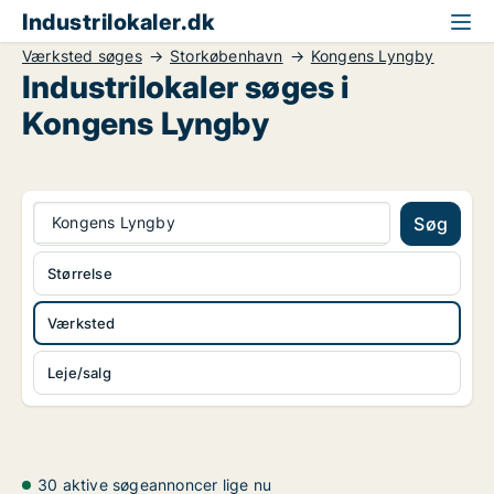
Industrilokaler.dk
Værksted søges
Storkøbenhavn
Kongens Lyngby
Industrilokaler søges i
Kongens Lyngby
Kongens Lyngby
Søg
Størrelse
Værksted
Leje/salg
30 aktive søgeannoncer lige nu