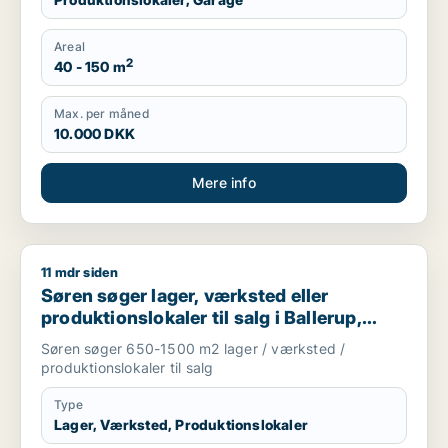
Areal
2
40 - 150 m
Max. per måned
10.000 DKK
Mere info
11 mdr siden
Søren søger lager, værksted eller produktionslokaler til salg
Søren søger lager, værksted eller
produktionslokaler til salg i Ballerup,
Kongens Lyngby eller Bagsværd m.fl.
Søren søger 650-1500 m2 lager / værksted /
produktionslokaler til salg
Type
Lager, Værksted, Produktionslokaler