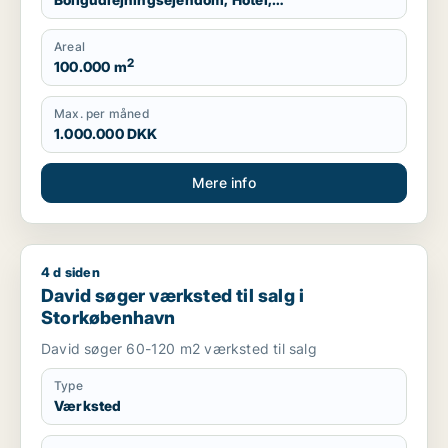
Produktionslokaler, Garage
Areal
2
100.000 m
Max. per måned
1.000.000 DKK
Mere info
4 d siden
David søger værksted til salg i Storkøbenhavn
David søger værksted til salg i
Storkøbenhavn
David søger 60-120 m2 værksted til salg
Type
Værksted