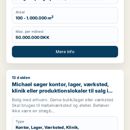
Areal
2
100 - 1.000.000 m
Max. per måned
50.000.000 DKK
Mere info
13 d siden
Michael søger kontor, lager, værksted, klinik eller produktio
Michael søger kontor, lager, værksted,
klinik eller produktionslokaler til salg i
København, Kongens Lyngby eller
Bolig med erhverv. Gerne butik/lager eller værksted.
Gentofte m.fl.
Skal bruges til møbelværksted og atelier. Behøver
ikke være en strøgb...
Type
Kontor, Lager, Værksted, Klinik,