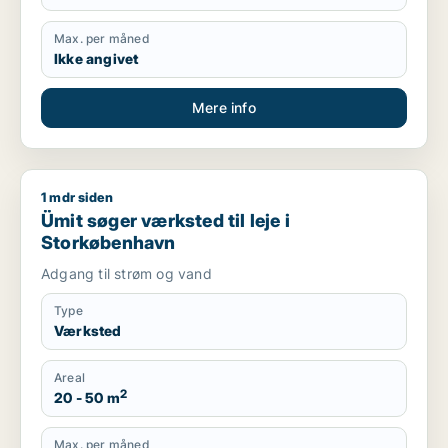
Max. per måned
Ikke angivet
Mere info
1 mdr siden
Ümit søger værksted til leje i Storkøbenhavn
Ümit søger værksted til leje i
Storkøbenhavn
Adgang til strøm og vand
Type
Værksted
Areal
2
20 - 50 m
Max. per måned