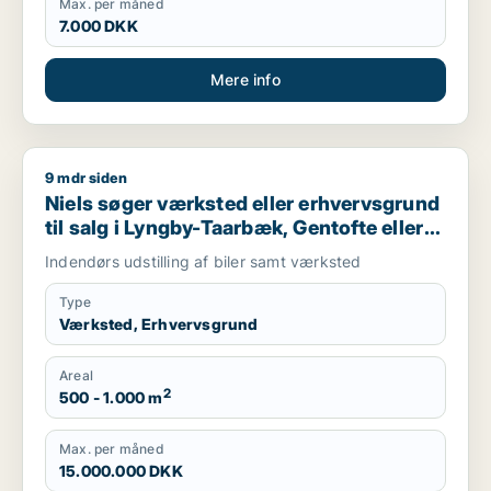
Max. per måned
7.000 DKK
Mere info
9 mdr siden
Niels søger værksted eller erhvervsgrund til salg i Lyngby-Ta
Niels søger værksted eller erhvervsgrund
til salg i Lyngby-Taarbæk, Gentofte eller
Holte m.fl.
Indendørs udstilling af biler samt værksted
Type
Værksted, Erhvervsgrund
Areal
2
500 - 1.000 m
Max. per måned
15.000.000 DKK