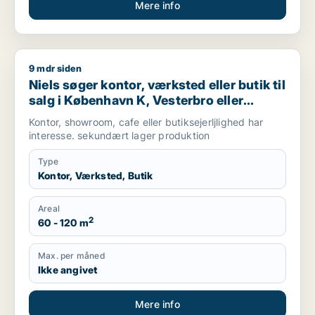
Mere info
9 mdr siden
Niels søger kontor, værksted eller butik til salg i København 
Niels søger kontor, værksted eller butik til
salg i København K, Vesterbro eller
Frederiksberg m.fl.
Kontor, showroom, cafe eller butiksejerljlighed har
interesse. sekundært lager produktion
Type
Kontor, Værksted, Butik
Areal
2
60 - 120 m
Max. per måned
Ikke angivet
Mere info