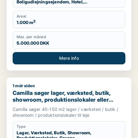
Boligudlejningsejendom, Hotel,
Produktionslokaler, Garage
Areal
2
1.000 m
Max. per måned
5.000.000 DKK
Mere info
1 mdr siden
Camilla søger lager, værksted, butik, showroom, produktionslo
Camilla søger lager, værksted, butik,
showroom, produktionslokaler eller
garage til leje i Nordsjælland
Camilla søger 40-150 m2 lager / værksted / butik /
showroom / produktionslokaler til leje
Type
Lager, Værksted, Butik, Showroom,
Produktionslokaler, Garage