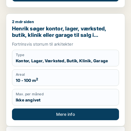
2 mdr siden
Henrik søger kontor, lager, værksted, butik, klinik eller gara
Henrik søger kontor, lager, værksted,
butik, klinik eller garage til salg i
København K, Vesterbro eller
Fortrinsvis storrum til arkitekter
Frederiksberg C m.fl.
Type
Kontor, Lager, Værksted, Butik, Klinik, Garage
Areal
2
10 - 100 m
Max. per måned
Ikke angivet
Mere info