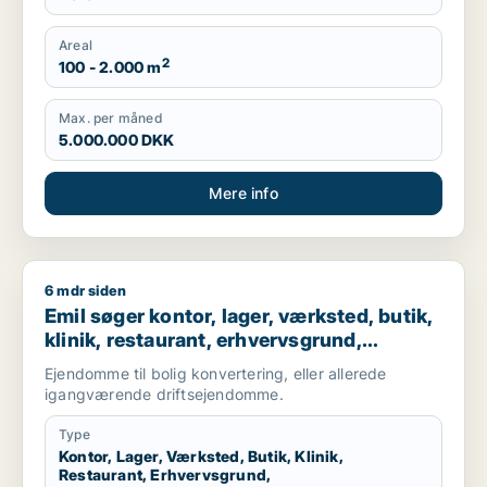
Areal
2
100 - 2.000 m
Max. per måned
5.000.000 DKK
Mere info
6 mdr siden
Emil søger kontor, lager, værksted, butik, klinik, restaurant,
Emil søger kontor, lager, værksted, butik,
klinik, restaurant, erhvervsgrund,
boligudlejningsejendom, hotel,
Ejendomme til bolig konvertering, eller allerede
produktionslokaler eller garage til salg i
igangværende driftsejendomme.
Nordsjælland
Type
Kontor, Lager, Værksted, Butik, Klinik,
Restaurant, Erhvervsgrund,