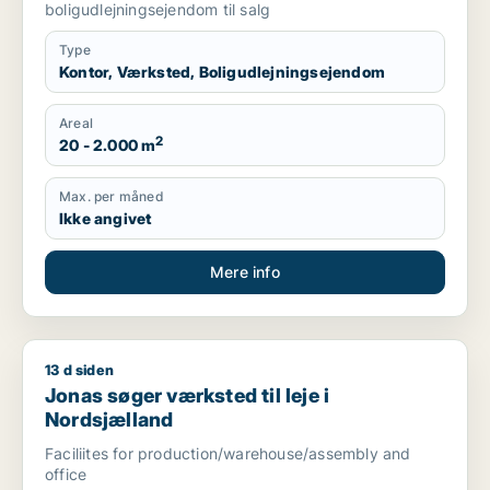
boligudlejningsejendom til salg
Type
Kontor, Værksted, Boligudlejningsejendom
Areal
2
20 - 2.000 m
Max. per måned
Ikke angivet
Mere info
13 d siden
Jonas søger værksted til leje i Nordsjælland
Jonas søger værksted til leje i
Nordsjælland
Faciliites for production/warehouse/assembly and
office