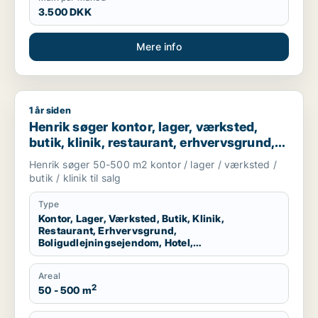
3.500 DKK
Mere info
1 år siden
Henrik søger kontor, lager, værksted, butik, klinik, restauran
Henrik søger kontor, lager, værksted,
butik, klinik, restaurant, erhvervsgrund,
boligudlejningsejendom, hotel eller
Henrik søger 50-500 m2 kontor / lager / værksted /
produktionslokaler til salg i København K,
butik / klinik til salg
Vesterbro eller Østerbro m.fl.
Type
Kontor, Lager, Værksted, Butik, Klinik,
Restaurant, Erhvervsgrund,
Boligudlejningsejendom, Hotel,
Produktionslokaler
Areal
2
50 - 500 m