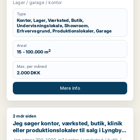
Lager / garage / kontor
garage til leje i Region Sjælland eller
Nordsjælland
Type
Kontor, Lager, Værksted, Butik,
Undervisningslokale, Showroom,
Erhvervsgrund, Produktionslokaler, Garage
Areal
2
15 - 100.000 m
Max. per måned
2.000 DKK
Mere info
2 mdr siden
Jeg søger kontor, værksted, butik, klinik eller produktionslo
Jeg søger kontor, værksted, butik, klinik
eller produktionslokaler til salg i Lyngby-
Taarbæk
Jeg søger 200-1000 m2 kontor / værksted / butik /