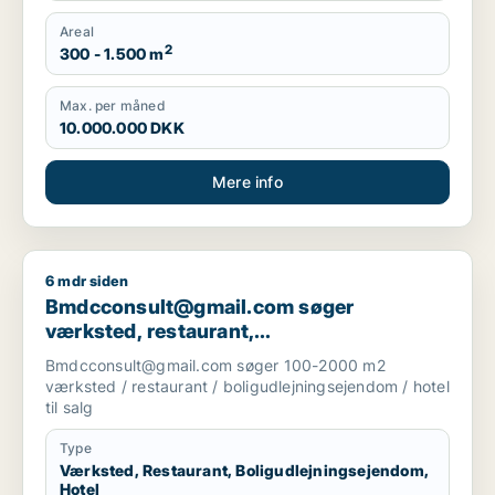
Areal
2
300 - 1.500 m
Max. per måned
10.000.000 DKK
Mere info
6 mdr siden
Bmdcconsult@gmail.com søger værksted, restaurant, boligudl
Bmdcconsult@gmail.com søger
værksted, restaurant,
boligudlejningsejendom eller hotel til salg
Bmdcconsult@gmail.com søger 100-2000 m2
i Storkøbenhavn
værksted / restaurant / boligudlejningsejendom / hotel
til salg
Type
Værksted, Restaurant, Boligudlejningsejendom,
Hotel