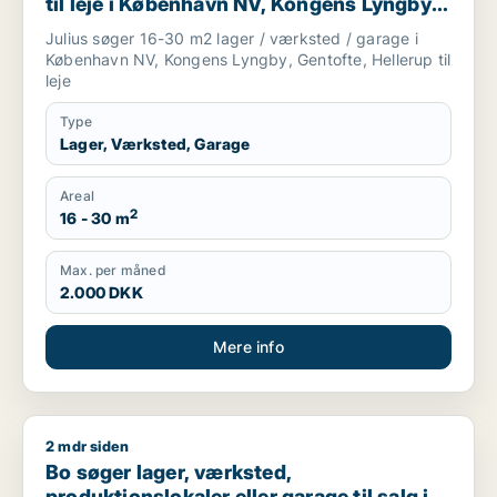
til leje i København NV, Kongens Lyngby
eller Gentofte m.fl.
Julius søger 16-30 m2 lager / værksted / garage i
København NV, Kongens Lyngby, Gentofte, Hellerup til
leje
Type
Lager, Værksted, Garage
Areal
2
16 - 30 m
Max. per måned
2.000 DKK
Mere info
2 mdr siden
Bo søger lager, værksted, produktionslokaler eller garage til
Bo søger lager, værksted,
produktionslokaler eller garage til salg i