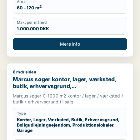
Areal
2
60 - 120 m
Max. per måned
1.000.000 DKK
Mere info
6 mdr siden
Marcus søger kontor, lager, værksted, butik, erhvervsgrund, 
Marcus søger kontor, lager, værksted,
butik, erhvervsgrund,
boligudlejningsejendom,
Marcus søger 0-1000 m2 kontor / lager / værksted /
produktionslokaler eller garage til salg i
butik / erhvervsgrund til salg
Storkøbenhavn
Type
Kontor, Lager, Værksted, Butik, Erhvervsgrund,
Boligudlejningsejendom, Produktionslokaler,
Garage