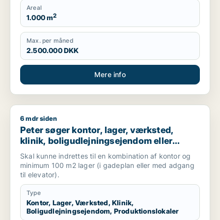
Areal
2
1.000 m
Max. per måned
2.500.000 DKK
Mere info
6 mdr siden
Peter søger kontor, lager, værksted, klinik, boligudlejningsej
Peter søger kontor, lager, værksted,
klinik, boligudlejningsejendom eller
produktionslokaler til salg i
Skal kunne indrettes til en kombination af kontor og
Frederiksberg, Østerbro eller Nordhavn
minimum 100 m2 lager (i gadeplan eller med adgang
m.fl.
til elevator).
Type
Kontor, Lager, Værksted, Klinik,
Boligudlejningsejendom, Produktionslokaler