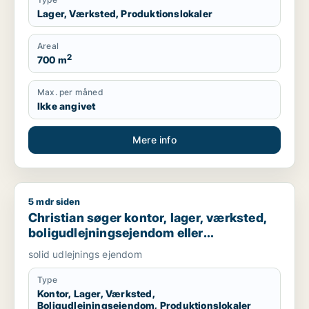
Lager, Værksted, Produktionslokaler
Areal
2
700 m
Max. per måned
Ikke angivet
Mere info
5 mdr siden
Christian søger kontor, lager, værksted, boligudlejningsejend
Christian søger kontor, lager, værksted,
boligudlejningsejendom eller
produktionslokaler til salg i Nordsjælland,
solid udlejnings ejendom
Roskilde eller Holbæk
Type
Kontor, Lager, Værksted,
Boligudlejningsejendom, Produktionslokaler