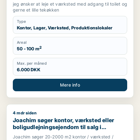
NV, Brønshøj eller Herlev m.fl.
jeg ønsker at leje et værksted med adgang til toilet og
gerne et lille tekøkken
Type
Kontor, Lager, Værksted, Produktionslokaler
Areal
2
50 - 100 m
Max. per måned
6.000 DKK
Mere info
4 mdr siden
Joachim søger kontor, værksted eller boligudlejningsejendom
Joachim søger kontor, værksted eller
boligudlejningsejendom til salg i
Storkøbenhavn
Joachim søger 20-2000 m2 kontor / værksted /