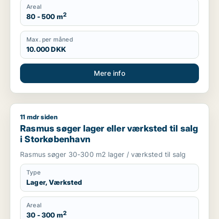
Areal
2
80 - 500 m
Max. per måned
10.000 DKK
Mere info
11 mdr siden
Rasmus søger lager eller værksted til salg i Storkøbenhavn
Rasmus søger lager eller værksted til salg
i Storkøbenhavn
Rasmus søger 30-300 m2 lager / værksted til salg
Type
Lager, Værksted
Areal
2
30 - 300 m