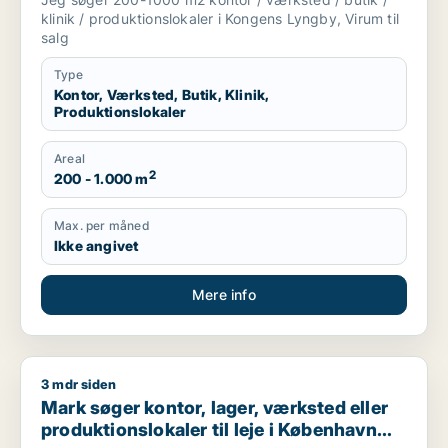
klinik / produktionslokaler i Kongens Lyngby, Virum til
salg
Type
Kontor, Værksted, Butik, Klinik,
Produktionslokaler
Areal
2
200 - 1.000 m
Max. per måned
Ikke angivet
Mere info
3 mdr siden
Mark søger kontor, lager, værksted eller produktionslokaler ti
Mark søger kontor, lager, værksted eller
produktionslokaler til leje i København