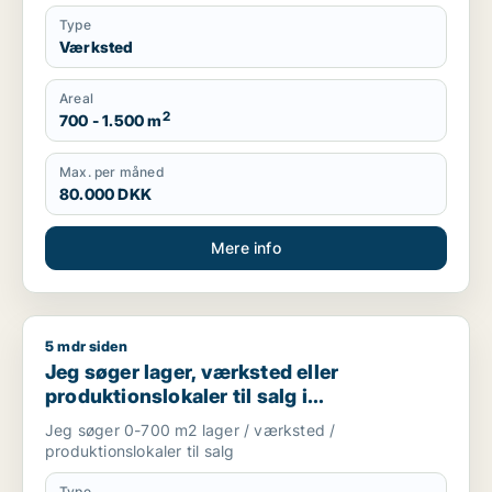
Type
Værksted
Areal
2
700 - 1.500 m
Max. per måned
80.000 DKK
Mere info
5 mdr siden
Jeg søger lager, værksted eller produktionslokaler til salg 
Jeg søger lager, værksted eller
produktionslokaler til salg i
Storkøbenhavn
Jeg søger 0-700 m2 lager / værksted /
produktionslokaler til salg
Type