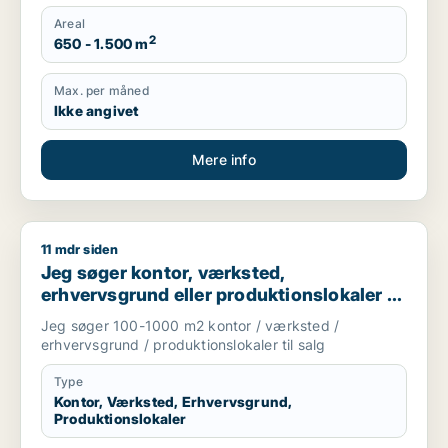
Areal
2
650 - 1.500 m
Max. per måned
Ikke angivet
Mere info
11 mdr siden
Jeg søger kontor, værksted, erhvervsgrund eller produktionsl
Jeg søger kontor, værksted,
erhvervsgrund eller produktionslokaler til
salg i Storkøbenhavn
Jeg søger 100-1000 m2 kontor / værksted /
erhvervsgrund / produktionslokaler til salg
Type
Kontor, Værksted, Erhvervsgrund,
Produktionslokaler