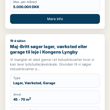
Max. per måned
5.000.000 DKK
Mere info
19 d siden
Maj-Britt søger lager, værksted eller garage til leje i Konge
Maj-Britt søger lager, værksted eller
garage til leje i Kongens Lyngby
Vi mangler et sted gerne i et industrikvarter hvor vi
kan lave lydstudie/øvelokale. Grunden til vi søger
industrikvarter e...
Type
Lager, Værksted, Garage
Areal
2
45 - 70 m