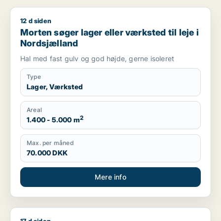
12 d siden
Morten søger lager eller værksted til leje i Nordsjælland
Morten søger lager eller værksted til leje i
Nordsjælland
Hal med fast gulv og god højde, gerne isoleret
Type
Lager, Værksted
Areal
2
1.400 - 5.000 m
Max. per måned
70.000 DKK
Mere info