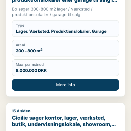
Nordsjælland
Bo søger 300-800 m2 lager / værksted /
produktionslokaler / garage til salg
Type
Lager, Værksted, Produktionslokaler, Garage
Areal
2
300 - 800 m
Max. per måned
8.000.000 DKK
Mere info
15 d siden
Cicilie søger kontor, lager, værksted, butik, undervisningslo
Cicilie søger kontor, lager, værksted,
butik, undervisningslokale, showroom,
erhvervsgrund, produktionslokaler eller