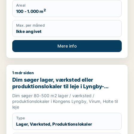
Areal
2
100 - 1.000 m
Max. per måned
Ikke angivet
Mere info
1 mdr siden
Dim søger lager, værksted eller produktionslokaler til leje i
Dim søger lager, værksted eller
produktionslokaler til leje i Lyngby-
Taarbæk eller Holte
Dim søger 80-500 m2 lager / værksted /
produktionslokaler i Kongens Lyngby, Virum, Holte til
leje
Type
Lager, Værksted, Produktionslokaler