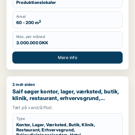
Produktionslokaler
Areal
2
60 - 200 m
Max. per måned
3.000.000 DKK
Mere info
2 mdr siden
Saif søger kontor, lager, værksted, butik, klinik, restaurant
Saif søger kontor, lager, værksted, butik,
klinik, restaurant, erhvervsgrund,
boligudlejningsejendom, hotel,
Tæt på vand/å/flod.
produktionslokaler eller garage til salg i
Storkøbenhavn
Type
Kontor, Lager, Værksted, Butik, Klinik,
Restaurant, Erhvervsgrund,
Boligudlejningsejendom, Hotel,