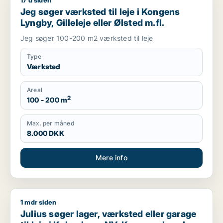
17 d siden
Jeg søger værksted til leje i Kongens Lyngby, Gilleleje eller Ø
Jeg søger værksted til leje i Kongens
Lyngby, Gilleleje eller Ølsted m.fl.
Jeg søger 100-200 m2 værksted til leje
Type
Værksted
Areal
2
100 - 200 m
Max. per måned
8.000 DKK
Mere info
1 mdr siden
Julius søger lager, værksted eller garage til leje i Københav
Julius søger lager, værksted eller garage