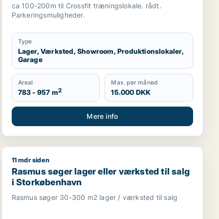
Hørsholm eller Kokkedal
ca 100-200m til Crossfit træningslokale. rådt.
Parkeringsmuligheder.
Type
Lager, Værksted, Showroom, Produktionslokaler,
Garage
Areal
Max. per måned
2
783 - 957 m
15.000 DKK
Mere info
11 mdr siden
nhavn
uktionslokaler til salg i Storkøbenhavn
Rasmus søger lager eller værksted til salg i Storkøbe
Rasmus søger lager eller værksted til salg
i Storkøbenhavn
Rasmus søger 30-300 m2 lager / værksted til salg