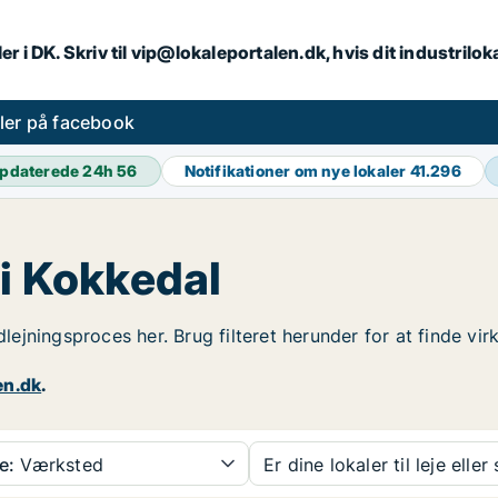
er i DK. Skriv til vip@lokaleportalen.dk, hvis dit industrilo
aler på facebook
pdaterede 24h
56
Notifikationer om nye lokaler
41.296
 i Kokkedal
udlejningsproces her. Brug filteret herunder for at finde vi
en.dk
.
e:
Værksted
Er dine lokaler til leje eller