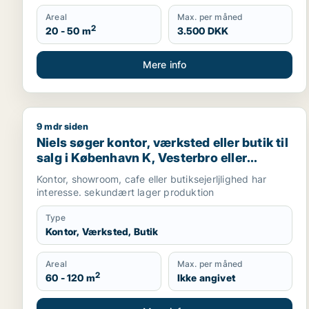
Areal
Max. per måned
2
20 - 50 m
3.500 DKK
Mere info
9 mdr siden
Niels søger kontor, værksted eller butik til salg i 
Niels søger kontor, værksted eller butik til
salg i København K, Vesterbro eller
Frederiksberg m.fl.
Kontor, showroom, cafe eller butiksejerljlighed har
interesse. sekundært lager produktion
Type
Kontor, Værksted, Butik
Areal
Max. per måned
2
60 - 120 m
Ikke angivet