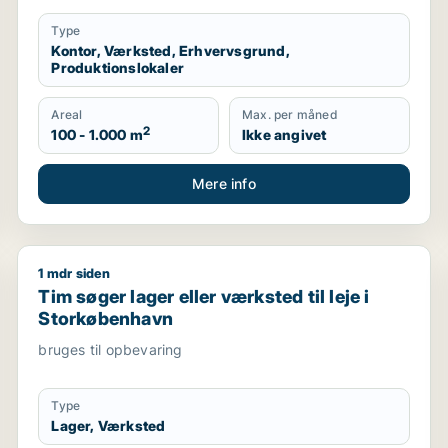
Type
Kontor, Værksted, Erhvervsgrund,
Produktionslokaler
Areal
Max. per måned
2
100 - 1.000 m
Ikke angivet
Mere info
1 mdr siden
Tim søger lager eller værksted til leje i Storkøbenha
Tim søger lager eller værksted til leje i
Storkøbenhavn
bruges til opbevaring
Type
Lager, Værksted