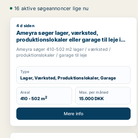
16 aktive søgeannoncer lige nu
4 d siden
Ameyra søger lager, værksted, produktionslokaler el
Ameyra søger lager, værksted,
produktionslokaler eller garage til leje i
Holte, Vedbæk eller Hørsholm m.fl.
Ameyra søger 410-502 m2 lager / værksted /
produktionslokaler / garage til leje
Type
Lager, Værksted, Produktionslokaler, Garage
Areal
Max. per måned
2
410 - 502 m
15.000 DKK
Mere info