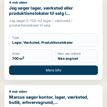
4 mdr siden
ngsejendom til salg i Storkøbenhavn
Jeg søger lager, værksted eller produktionslokaler t
Jeg søger lager, værksted eller
produktionslokaler til salg i
Storkøbenhavn
Jeg søger 0-700 m2 lager / værksted /
produktionslokaler til salg
Type
Lager, Værksted, Produktionslokaler
Areal
Max. per måned
2
700 m
Ikke angivet
Mere info
6 mdr siden
Marcus søger kontor, lager, værksted, butik, erhverv
Marcus søger kontor, lager, værksted,
butik, erhvervsgrund,