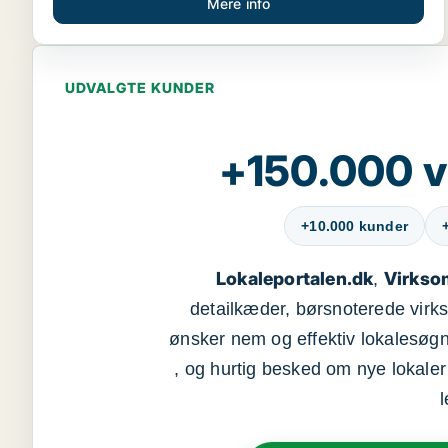
Mere info
UDVALGTE KUNDER
+150.000 v
+10.000 kunder
Lokaleportalen.dk
Virkso
,
detailkæder, børsnoterede vir
ønsker nem og effektiv lokalesøg
, og hurtig besked om nye lokaler t