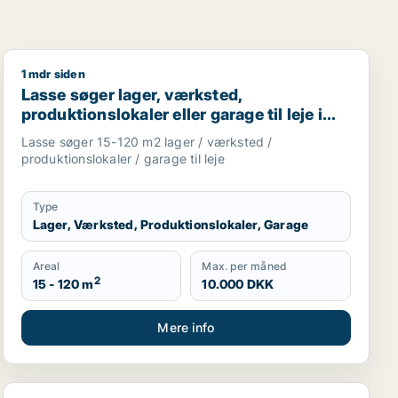
1 mdr siden
okaler eller garage til leje i Holte, Vedbæk eller Hørshol
Lasse søger lager, værksted, produktionslokaler eller 
Lasse søger lager, værksted,
produktionslokaler eller garage til leje i
Storkøbenhavn
Lasse søger 15-120 m2 lager / værksted /
produktionslokaler / garage til leje
Type
Lager, Værksted, Produktionslokaler, Garage
Areal
Max. per måned
2
15 - 120 m
10.000 DKK
Mere info