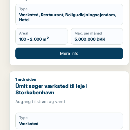
Type
Værksted, Restaurant, Boligudlejningsejendom,
Hotel
Areal
Max. per måned
2
100 - 2.000 m
5.000.000 DKK
Mere info
1 mdr siden
Ümit søger værksted til leje i Storkøbenhavn
Ümit søger værksted til leje i
Storkøbenhavn
Adgang til strøm og vand
Type
Værksted