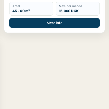
Areal
Max. per måned
2
45 - 60 m
15.000 DKK
Mere info
København K, Vesterbro eller Frederiksberg m.fl.