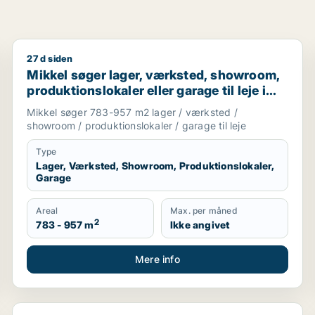
27 d siden
ler garage til leje i Holte, Vedbæk eller Hørsholm m.fl.
Mikkel søger lager, værksted, showroom, produktionsl
Mikkel søger lager, værksted, showroom,
produktionslokaler eller garage til leje i
Holte, Vedbæk eller Hørsholm m.fl.
Mikkel søger 783-957 m2 lager / værksted /
showroom / produktionslokaler / garage til leje
Type
Lager, Værksted, Showroom, Produktionslokaler,
Garage
Areal
Max. per måned
2
783 - 957 m
Ikke angivet
Mere info