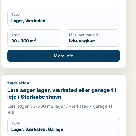
Type
Lager, Værksted
Areal
Max. per måned
2
30 - 300 m
Ikke angivet
Mere info
1 mdr siden
vn
Lars søger lager, værksted eller garage til leje i Stor
Lars søger lager, værksted eller garage til
leje i Storkøbenhavn
Lars søger 50-600 m2 lager / værksted / garage til
leje
Type
Lager, Værksted, Garage