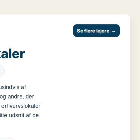
Se flere lejere
→
aler
usindvis af
og andre, der
 erhvervslokaler
itte udsnit af de