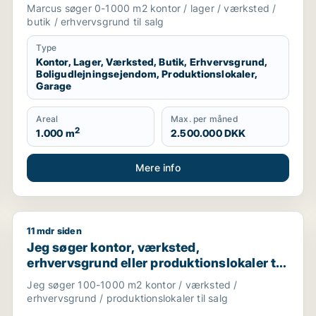
boligudlejningsejendom,
Marcus søger 0-1000 m2 kontor / lager / værksted /
produktionslokaler eller garage til salg i
butik / erhvervsgrund til salg
Storkøbenhavn
Type
Kontor, Lager, Værksted, Butik, Erhvervsgrund,
Boligudlejningsejendom, Produktionslokaler,
Garage
Areal
Max. per måned
2
1.000 m
2.500.000 DKK
Mere info
11 mdr siden
 boligudlejningsejendom eller hotel til salg i Storkøbe
Jeg søger kontor, værksted, erhvervsgrund eller prod
Jeg søger kontor, værksted,
erhvervsgrund eller produktionslokaler til
salg i Storkøbenhavn
Jeg søger 100-1000 m2 kontor / værksted /
erhvervsgrund / produktionslokaler til salg