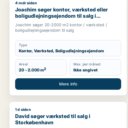
4 mdr siden
Joachim søger kontor, værksted eller boligudlejni
Joachim søger kontor, værksted eller
boligudlejningsejendom til salg i
Storkøbenhavn
Joachim søger 20-2000 m2 kontor / værksted /
boligudlejningsejendom til salg
Type
Kontor, Værksted, Boligudlejningsejendom
Areal
Max. per måned
2
20 - 2.000 m
Ikke angivet
Mere info
1 d siden
David søger værksted til salg i Storkøbenhavn
David søger værksted til salg i
Storkøbenhavn