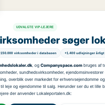
UDVALGTE VIP-LEJERE
irksomheder søger lok
+150.000 virksomheder i databasen
+1.400 udlejninger årligt
mhedslokaler.dk
Companyspace.com
, og
bruges af t
ksomheder, sundhedsvirksomheder, ejendomsinvestorer 
ning, overblik over markedet for erhvervsejendomme og
il leje og ejendomme til salg. Herunder ser du et lille b
lejere der anvender Lokaleportalen.dk: