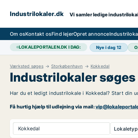
Industrilokaler.dk
Vi samler ledige industrilokal
Om os
Kontakt os
Find lejer
Opret annonce
Industrilok
LOKALEPORTALEN.DK I DAG:
Nye i dag
12
O
Værksted søges
Storkøbenhavn
Kokkedal
Industrilokaler søges
Har du et ledigt industrilokale i Kokkedal? Start din 
Få hurtig hjælp til udlejning via mail:
vip@lokaleportal
Kokkedal
Lokaletyp