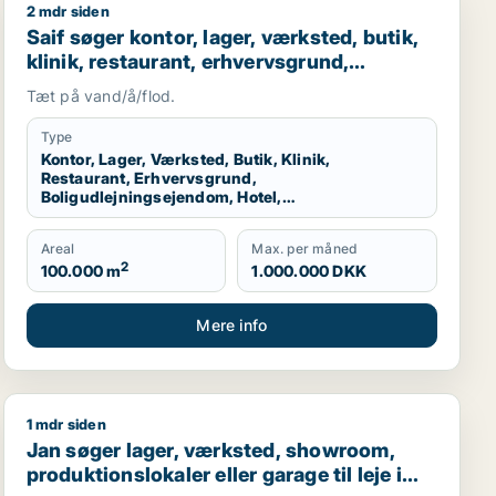
2 mdr siden
il salg i Storkøbenhavn
Saif søger kontor, lager, værksted, butik, klinik, rest
Saif søger kontor, lager, værksted, butik,
klinik, restaurant, erhvervsgrund,
boligudlejningsejendom, hotel,
Tæt på vand/å/flod.
produktionslokaler eller garage til salg i
Storkøbenhavn
Type
Kontor, Lager, Værksted, Butik, Klinik,
Restaurant, Erhvervsgrund,
Boligudlejningsejendom, Hotel,
Produktionslokaler, Garage
Areal
Max. per måned
2
100.000 m
1.000.000 DKK
Mere info
1 mdr siden
sgrund, boligudlejningsejendom, produktionslokaler eller 
Jan søger lager, værksted, showroom, produktionslokale
Jan søger lager, værksted, showroom,
produktionslokaler eller garage til leje i