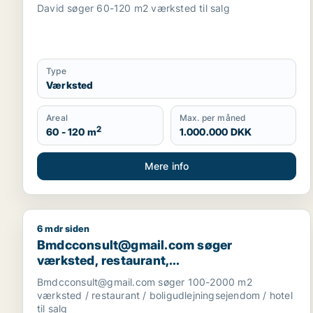
David søger 60-120 m2 værksted til salg
Type
Værksted
Areal
Max. per måned
2
60 - 120 m
1.000.000 DKK
Mere info
6 mdr siden
Bmdcconsult@gmail.com søger værksted, restaurant,
Bmdcconsult@gmail.com søger
værksted, restaurant,
boligudlejningsejendom eller hotel til salg
Bmdcconsult@gmail.com søger 100-2000 m2
i Storkøbenhavn
værksted / restaurant / boligudlejningsejendom / hotel
til salg