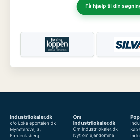
Få hjælp til din søgnin
Industrilokaler.dk
Om
Pop
Industrilokaler.dk
c/o Lokaleportalen.dk
Indu
Om Industrilokaler.dk
Mynstersvej 3,
Køb
Nyt om ejendomme
Frederiksberg
Indu