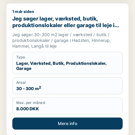
1 mdr siden
Jeg søger lager, værksted, butik, produktionslokaler eller gar
Jeg søger lager, værksted, butik,
produktionslokaler eller garage til leje i
Hadsten, Hinnerup eller Hammel m.fl.
Jeg søger 30-300 m2 lager / værksted / butik /
produktionslokaler / garage i Hadsten, Hinnerup,
Hammel, Langå til leje
Type
Lager, Værksted, Butik, Produktionslokaler,
Garage
Areal
2
30 - 300 m
Max. per måned
8.000 DKK
Mere info