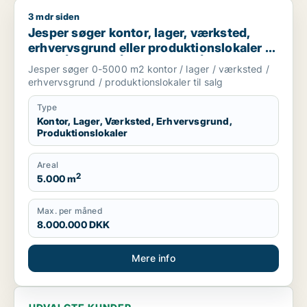
3 mdr siden
Jesper søger kontor, lager, værksted, erhvervsgrund eller prod
Jesper søger kontor, lager, værksted,
erhvervsgrund eller produktionslokaler til
salg i Århus C, Århus N eller Århus V m.fl.
Jesper søger 0-5000 m2 kontor / lager / værksted /
erhvervsgrund / produktionslokaler til salg
Type
Kontor, Lager, Værksted, Erhvervsgrund,
Produktionslokaler
Areal
2
5.000 m
Max. per måned
8.000.000 DKK
Mere info