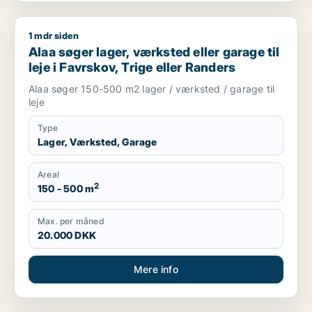
1 mdr siden
Alaa søger lager, værksted eller garage til leje i Favrskov, Tr
Alaa søger lager, værksted eller garage til
leje i Favrskov, Trige eller Randers
Alaa søger 150-500 m2 lager / værksted / garage til
leje
Type
Lager, Værksted, Garage
Areal
2
150 - 500 m
Max. per måned
20.000 DKK
Mere info