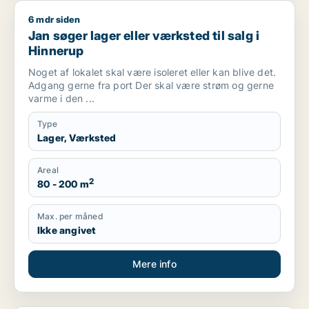
6 mdr siden
Jan søger lager eller værksted til salg i Hinnerup
Jan søger lager eller værksted til salg i
Hinnerup
Noget af lokalet skal være isoleret eller kan blive det.
Adgang gerne fra port Der skal være strøm og gerne
varme i den ...
Type
Lager, Værksted
Areal
2
80 - 200 m
Max. per måned
Ikke angivet
Mere info