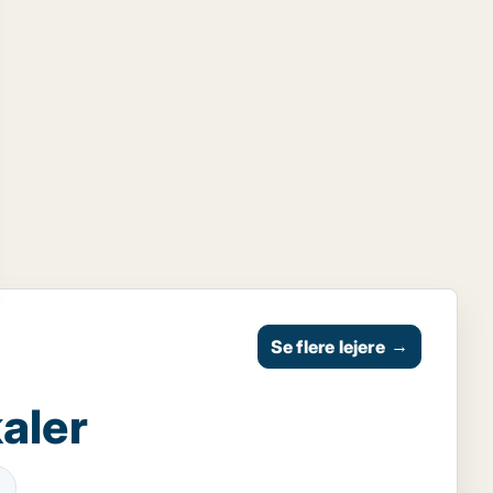
Se flere lejere
→
aler