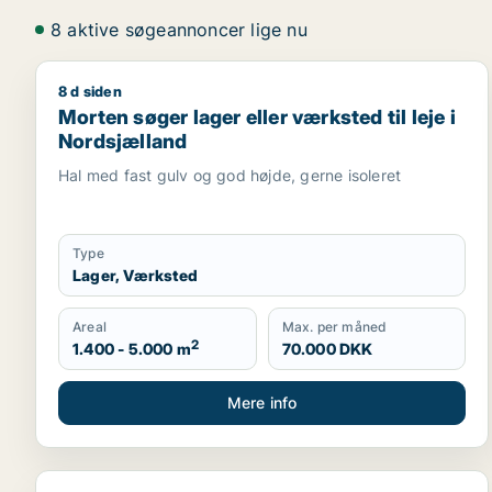
8 aktive søgeannoncer lige nu
8 d siden
Morten søger lager eller værksted til leje i Nordsj
Morten søger lager eller værksted til leje i
Nordsjælland
Hal med fast gulv og god højde, gerne isoleret
Type
Lager, Værksted
Areal
Max. per måned
2
1.400 - 5.000 m
70.000 DKK
Mere info