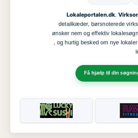
Lokaleportalen.dk
Virkso
,
detailkæder, børsnoterede vir
ønsker nem og effektiv lokalesøg
, og hurtig besked om nye lokaler t
Få hjælp til din søgnin