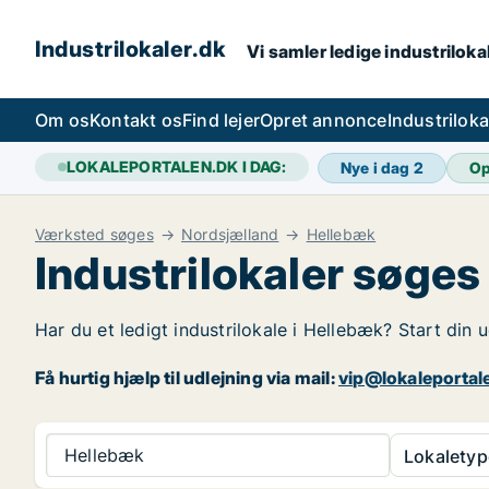
Industrilokaler.dk
Vi samler ledige industrilokal
Om os
Kontakt os
Find lejer
Opret annonce
Industrilok
LOKALEPORTALEN.DK I DAG:
Nye i dag
2
Op
Værksted søges
Nordsjælland
Hellebæk
Industrilokaler søges
Har du et ledigt industrilokale i Hellebæk? Start din 
Få hurtig hjælp til udlejning via mail:
vip@lokaleportal
Hellebæk
Lokaletyp