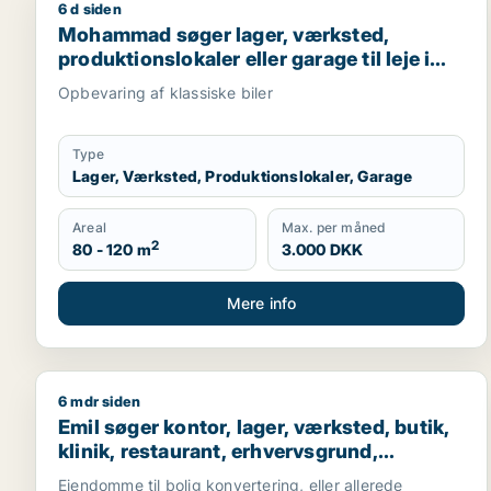
6 d siden
Mohammad søger lager, værksted, produktionslokale
Mohammad søger lager, værksted,
produktionslokaler eller garage til leje i
Helsingør eller Humlebæk
Opbevaring af klassiske biler
Type
Lager, Værksted, Produktionslokaler, Garage
Areal
Max. per måned
2
80 - 120 m
3.000 DKK
Mere info
6 mdr siden
Emil søger kontor, lager, værksted, butik, klinik, r
Emil søger kontor, lager, værksted, butik,
klinik, restaurant, erhvervsgrund,
boligudlejningsejendom, hotel,
Ejendomme til bolig konvertering, eller allerede