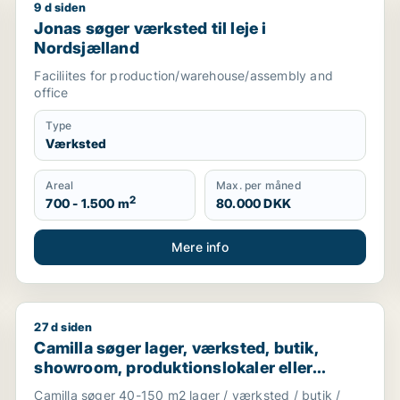
9 d siden
r eller garage til leje i Helsingør eller Humlebæk
Jonas søger værksted til leje i Nordsjælland
Jonas søger værksted til leje i
Nordsjælland
Faciliites for production/warehouse/assembly and
office
Type
Værksted
Areal
Max. per måned
2
700 - 1.500 m
80.000 DKK
Mere info
27 d siden
estaurant, erhvervsgrund, boligudlejningsejendom, hotel, pr
Camilla søger lager, værksted, butik, showroom, produ
Camilla søger lager, værksted, butik,
showroom, produktionslokaler eller
garage til leje i Nordsjælland
Camilla søger 40-150 m2 lager / værksted / butik /