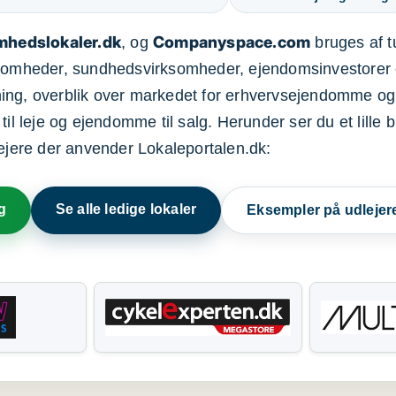
mhedslokaler.dk
Companyspace.com
, og
bruges af t
ksomheder, sundhedsvirksomheder, ejendomsinvestorer 
ning, overblik over markedet for erhvervsejendomme og
il leje og ejendomme til salg. Herunder ser du et lille b
lejere der anvender Lokaleportalen.dk:
g
Se alle ledige lokaler
Eksempler på udlejer