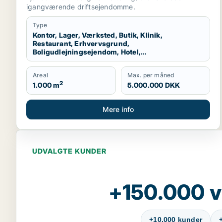
produktionslokaler eller garage til salg i
igangværende driftsejendomme.
Nordsjælland
Type
Kontor, Lager, Værksted, Butik, Klinik,
Restaurant, Erhvervsgrund,
Boligudlejningsejendom, Hotel,
Produktionslokaler, Garage
Areal
Max. per måned
2
1.000 m
5.000.000 DKK
Mere info
UDVALGTE KUNDER
+150.000 v
+10.000 kunder