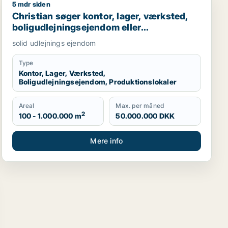
5 mdr siden
Christian søger kontor, lager, værksted, boligudlejning
Christian søger kontor, lager, værksted,
boligudlejningsejendom eller
produktionslokaler til salg i Nordsjælland,
solid udlejnings ejendom
Roskilde eller Holbæk
Type
Kontor, Lager, Værksted,
Boligudlejningsejendom, Produktionslokaler
Areal
Max. per måned
2
100 - 1.000.000 m
50.000.000 DKK
Mere info
oduktionslokaler eller garage til salg i Nordsjælland
ktionslokaler eller garage til leje i Nordsjælland