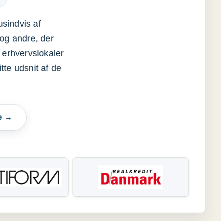
usindvis af
og andre, der
 erhvervslokaler
itte udsnit af de
e →