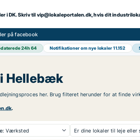
er i DK. Skriv til vip@lokaleportalen.dk, hvis dit industrilo
aler på facebook
daterede 24h
64
Notifikationer om nye lokaler
11.152
 i Hellebæk
udlejningsproces her. Brug filteret herunder for at finde v
en.dk
.
e:
Værksted
Er dine lokaler til leje eller