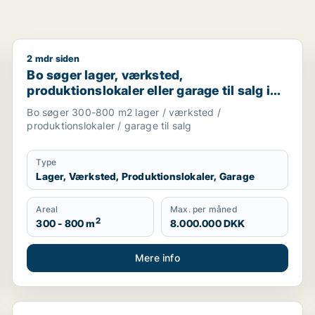
2 mdr siden
ælland
Bo søger lager, værksted, produktionslokaler eller ga
Bo søger lager, værksted,
produktionslokaler eller garage til salg i
Nordsjælland
Bo søger 300-800 m2 lager / værksted /
produktionslokaler / garage til salg
Type
Lager, Værksted, Produktionslokaler, Garage
Areal
Max. per måned
2
300 - 800 m
8.000.000 DKK
Mere info