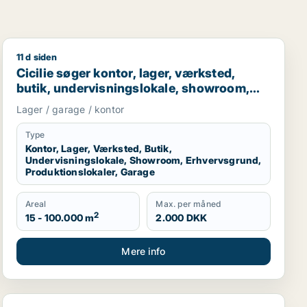
11 d siden
rage til salg i Nordsjælland
Cicilie søger kontor, lager, værksted, butik, undervisn
Cicilie søger kontor, lager, værksted,
butik, undervisningslokale, showroom,
erhvervsgrund, produktionslokaler eller
Lager / garage / kontor
garage til leje i Region Sjælland eller
Nordsjælland
Type
Kontor, Lager, Værksted, Butik,
Undervisningslokale, Showroom, Erhvervsgrund,
Produktionslokaler, Garage
Areal
Max. per måned
2
15 - 100.000 m
2.000 DKK
Mere info