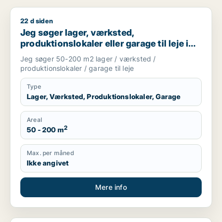
22 d siden
Jeg søger lager, værksted, produktionslokaler eller garage til
Jeg søger lager, værksted,
produktionslokaler eller garage til leje i
Silkeborg
Jeg søger 50-200 m2 lager / værksted /
produktionslokaler / garage til leje
Type
Lager, Værksted, Produktionslokaler, Garage
Areal
2
50 - 200 m
Max. per måned
Ikke angivet
Mere info