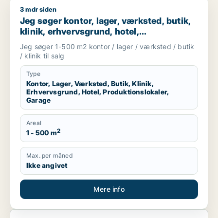
3 mdr siden
Jeg søger kontor, lager, værksted, butik, klinik, erhvervsgrun
Jeg søger kontor, lager, værksted, butik,
klinik, erhvervsgrund, hotel,
produktionslokaler eller garage til salg i
Jeg søger 1-500 m2 kontor / lager / værksted / butik
Silkeborg
/ klinik til salg
Type
Kontor, Lager, Værksted, Butik, Klinik,
Erhvervsgrund, Hotel, Produktionslokaler,
Garage
Areal
2
1 - 500 m
Max. per måned
Ikke angivet
Mere info