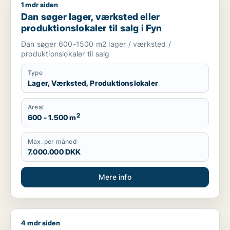
1 mdr siden
Dan søger lager, værksted eller produktionslokaler til salg i 
Dan søger lager, værksted eller
produktionslokaler til salg i Fyn
Dan søger 600-1500 m2 lager / værksted /
produktionslokaler til salg
Type
Lager, Værksted, Produktionslokaler
Areal
2
600 - 1.500 m
Max. per måned
7.000.000 DKK
Mere info
4 mdr siden
Jeg søger værksted, erhvervsgrund eller garage til salg i Fy