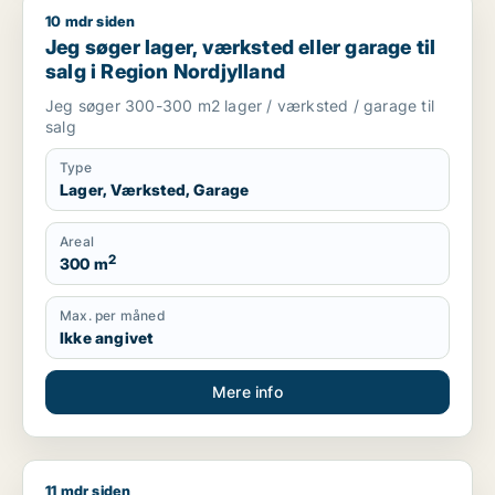
10 mdr siden
Jeg søger lager, værksted eller garage til salg i Region Nord
Jeg søger lager, værksted eller garage til
salg i Region Nordjylland
Jeg søger 300-300 m2 lager / værksted / garage til
salg
Type
Lager, Værksted, Garage
Areal
2
300 m
Max. per måned
Ikke angivet
Mere info
11 mdr siden
Morten søger kontor, lager, værksted, butik, klinik, restauran