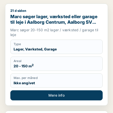
21 d siden
Marc søger lager, værksted eller garage til leje i Aalborg Ce
Marc søger lager, værksted eller garage
til leje i Aalborg Centrum, Aalborg SV
eller Aalborg SØ m.fl.
Marc søger 20-150 m2 lager / værksted / garage til
leje
Type
Lager, Værksted, Garage
Areal
2
20 - 150 m
Max. per måned
Ikke angivet
Mere info