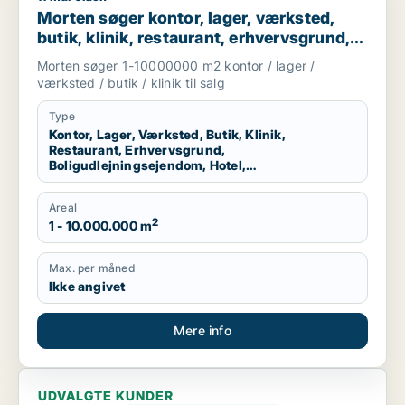
Morten søger kontor, lager, værksted,
butik, klinik, restaurant, erhvervsgrund,
boligudlejningsejendom, hotel eller
Morten søger 1-10000000 m2 kontor / lager /
produktionslokaler til salg i Region
værksted / butik / klinik til salg
Nordjylland
Type
Kontor, Lager, Værksted, Butik, Klinik,
Restaurant, Erhvervsgrund,
Boligudlejningsejendom, Hotel,
Produktionslokaler
Areal
2
1 - 10.000.000 m
Max. per måned
Ikke angivet
Mere info
UDVALGTE KUNDER