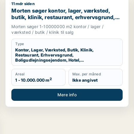
11 mdr siden
egion Nordjylland
Morten søger kontor, lager, værksted, butik, klinik, 
Morten søger kontor, lager, værksted,
butik, klinik, restaurant, erhvervsgrund,
boligudlejningsejendom, hotel eller
Morten søger 1-10000000 m2 kontor / lager /
produktionslokaler til salg i Region
værksted / butik / klinik til salg
Nordjylland
Type
Kontor, Lager, Værksted, Butik, Klinik,
Restaurant, Erhvervsgrund,
Boligudlejningsejendom, Hotel,
Produktionslokaler
Areal
Max. per måned
2
1 - 10.000.000 m
Ikke angivet
Mere info
i Aalborg Centrum, Aalborg SV eller Aalborg SØ m.fl.