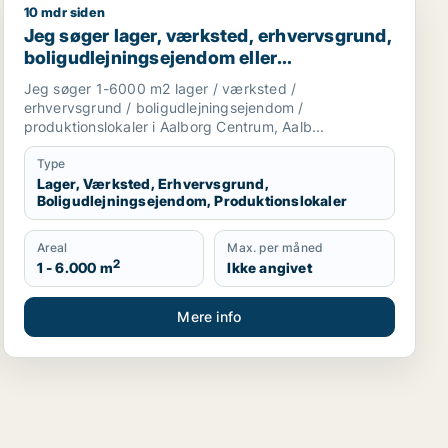
10 mdr siden
restaurant, erhvervsgrund, boligudlejningsejendom, hotel el
Jeg søger lager, værksted, erhvervsgrund, boligudlejni
Jeg søger lager, værksted, erhvervsgrund,
boligudlejningsejendom eller
produktionslokaler til salg i Aalborg
Jeg søger 1-6000 m2 lager / værksted /
Centrum, Aalborg SV eller Aalborg SØ
erhvervsgrund / boligudlejningsejendom /
m.fl.
produktionslokaler i Aalborg Centrum, Aalb...
Type
Lager, Værksted, Erhvervsgrund,
Boligudlejningsejendom, Produktionslokaler
Areal
Max. per måned
2
1 - 6.000 m
Ikke angivet
Mere info