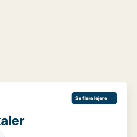
Se flere lejere
→
aler