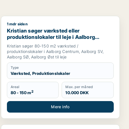
1 mdr siden
rg SV eller Aalborg SØ m.fl.
Kristian søger værksted eller produktionslokaler til le
Kristian søger værksted eller
produktionslokaler til leje i Aalborg
Centrum, Aalborg SV eller Aalborg SØ
Kristian søger 80-150 m2 værksted /
m.fl.
produktionslokaler i Aalborg Centrum, Aalborg SV,
Aalborg SØ, Aalborg Øst til leje
Type
Værksted, Produktionslokaler
Areal
Max. per måned
2
80 - 150 m
10.000 DKK
Mere info