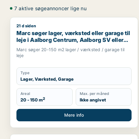
7 aktive søgeannoncer lige nu
21 d siden
Marc søger lager, værksted eller garage til leje i 
Marc søger lager, værksted eller garage til
leje i Aalborg Centrum, Aalborg SV eller
Aalborg SØ m.fl.
Marc søger 20-150 m2 lager / værksted / garage til
leje
Type
Lager, Værksted, Garage
Areal
Max. per måned
2
20 - 150 m
Ikke angivet
Mere info