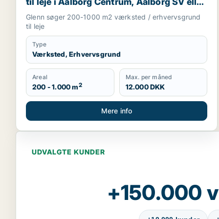
til leje i Aalborg Centrum, Aalborg SV eller
Aalborg SØ m.fl.
Glenn søger 200-1000 m2 værksted / erhvervsgrund
til leje
Type
Værksted, Erhvervsgrund
Areal
Max. per måned
2
200 - 1.000 m
12.000 DKK
Mere info
UDVALGTE KUNDER
+150.000 v