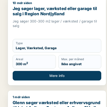
10 mdr siden
Jeg søger lager, værksted eller garage til salg i R
Jeg søger lager, værksted eller garage til
salg i Region Nordjylland
Jeg søger 300-300 m2 lager / værksted / garage til
salg
Type
Lager, Værksted, Garage
Areal
Max. per måned
2
300 m
Ikke angivet
Mere info
1 mdr siden
Glenn søger værksted eller erhvervsgrund til leje 
Glenn søger værksted eller erhvervsgrund