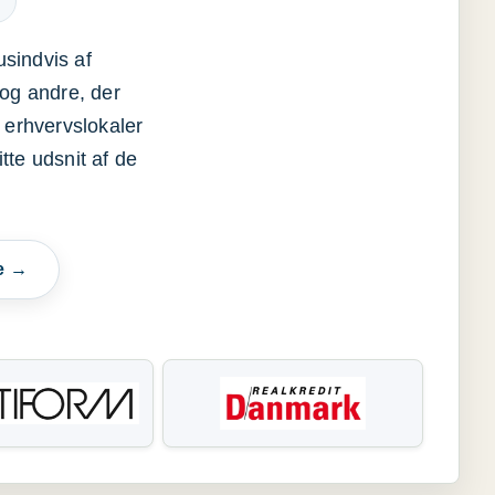
usindvis af
og andre, der
 erhvervslokaler
itte udsnit af de
e →