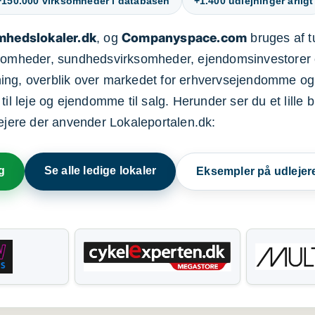
+150.000 virksomheder i databasen
+1.400 udlejninger årligt
mhedslokaler.dk
Companyspace.com
, og
bruges af t
ksomheder, sundhedsvirksomheder, ejendomsinvestorer 
ning, overblik over markedet for erhvervsejendomme og
il leje og ejendomme til salg. Herunder ser du et lille b
lejere der anvender Lokaleportalen.dk:
g
Se alle ledige lokaler
Eksempler på udlejer