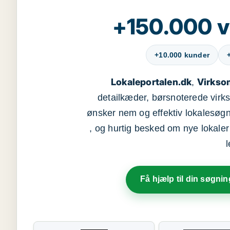
+150.000 v
+10.000 kunder
Lokaleportalen.dk
Virkso
,
detailkæder, børsnoterede vir
ønsker nem og effektiv lokalesøg
, og hurtig besked om nye lokaler t
Få hjælp til din søgnin