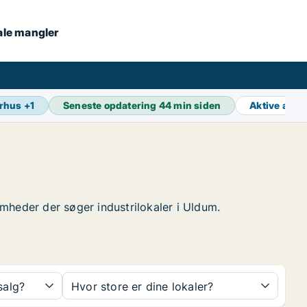
kale mangler
rhus
+
1
Seneste opdatering
44 min siden
Aktive ann
somheder der søger industrilokaler i Uldum.
 salg?
Hvor store er dine lokaler?