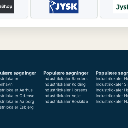
ulære søgninger
Populære søgninger
Populære søg
strilokaler
Industrilokaler Randers
Industrilokaler H
enhavn
Industrilokaler Kolding
Industrilokaler S
strilokaler Aarhus
Industrilokaler Horsens
Industrilokaler 
strilokaler Odense
Industrilokaler Vejle
Industrilokaler H
strilokaler Aalborg
Industrilokaler Roskilde
Industrilokaler 
strilokaler Esbjerg