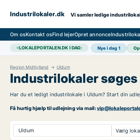
Industrilokaler.dk
Vi samler ledige industrilokal
Om os
Kontakt os
Find lejer
Opret annonce
Industrilok
LOKALEPORTALEN.DK I DAG:
Nye i dag
1
Op
Region Midtjylland
Uldum
Industrilokaler søges
Har du et ledigt industrilokale i Uldum? Start din udl
Få hurtig hjælp til udlejning via mail:
vip@lokaleportal
Uldum
Vælg lokal