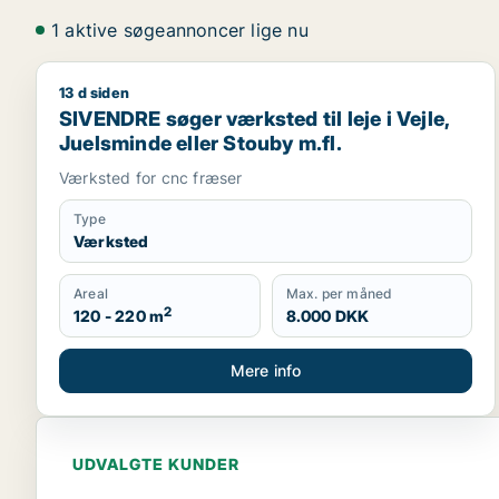
1 aktive søgeannoncer lige nu
13 d siden
SIVENDRE søger værksted til leje i Vejle, Juelsmind
SIVENDRE søger værksted til leje i Vejle,
Juelsminde eller Stouby m.fl.
Værksted for cnc fræser
Type
Værksted
Areal
Max. per måned
2
120 - 220 m
8.000 DKK
Mere info
UDVALGTE KUNDER