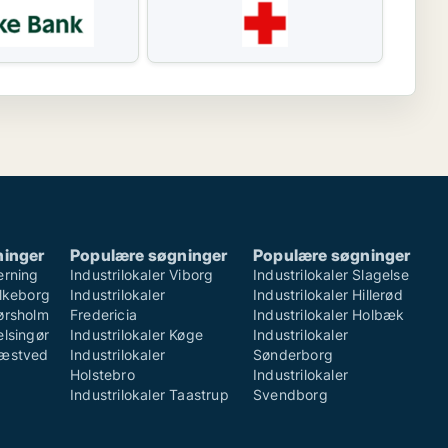
ninger
Populære søgninger
Populære søgninger
erning
Industrilokaler Viborg
Industrilokaler Slagelse
ilkeborg
Industrilokaler
Industrilokaler Hillerød
Hørsholm
Fredericia
Industrilokaler Holbæk
elsingør
Industrilokaler Køge
Industrilokaler
Næstved
Industrilokaler
Sønderborg
Holstebro
Industrilokaler
Industrilokaler Taastrup
Svendborg