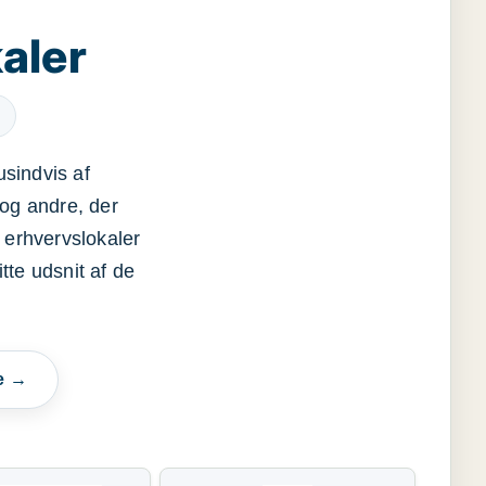
aler
usindvis af
og andre, der
 erhvervslokaler
itte udsnit af de
e →