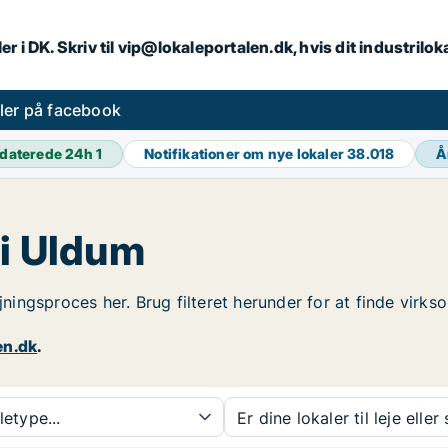
er i DK. Skriv til vip@lokaleportalen.dk, hvis dit industrilo
aler på facebook
daterede 24h
1
Notifikationer om nye lokaler
38.018
Å
 i Uldum
ejningsproces her. Brug filteret herunder for at finde virk
en.dk
.
etype...
Er dine lokaler til leje eller