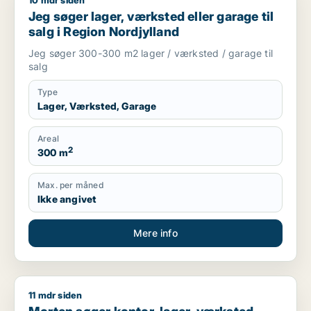
10 mdr siden
Jeg søger lager, værksted eller garage til salg i Region Nord
Jeg søger lager, værksted eller garage til
salg i Region Nordjylland
Jeg søger 300-300 m2 lager / værksted / garage til
salg
Type
Lager, Værksted, Garage
Areal
2
300 m
Max. per måned
Ikke angivet
Mere info
11 mdr siden
Morten søger kontor, lager, værksted, butik, klinik, restauran