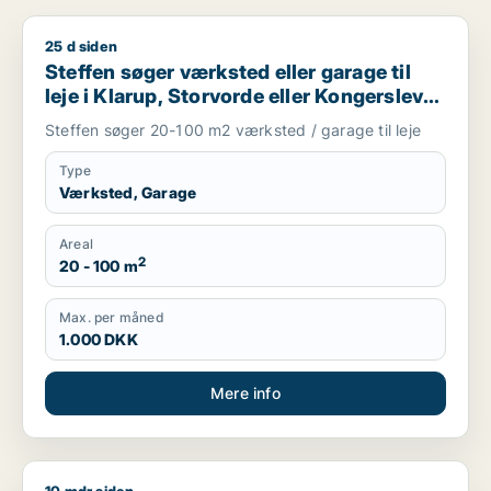
25 d siden
Steffen søger værksted eller garage til leje i Klarup, Storvord
Steffen søger værksted eller garage til
leje i Klarup, Storvorde eller Kongerslev
m.fl.
Steffen søger 20-100 m2 værksted / garage til leje
Type
Værksted, Garage
Areal
2
20 - 100 m
Max. per måned
1.000 DKK
Mere info