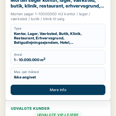
Morten søger kontor, lager, værksted,
butik, klinik, restaurant, erhvervsgrund,
boligudlejningsejendom, hotel eller
Morten søger 1-10000000 m2 kontor / lager /
produktionslokaler til salg i Region
værksted / butik / klinik til salg
Nordjylland
Type
Kontor, Lager, Værksted, Butik, Klinik,
Restaurant, Erhvervsgrund,
Boligudlejningsejendom, Hotel,
Produktionslokaler
Areal
2
1 - 10.000.000 m
Max. per måned
Ikke angivet
Mere info
UDVALGTE KUNDER
UDVALGTE VIP-LEJERE