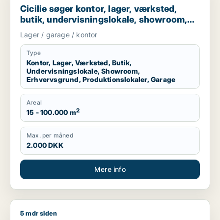
Cicilie søger kontor, lager, værksted,
butik, undervisningslokale, showroom,
erhvervsgrund, produktionslokaler eller
Lager / garage / kontor
garage til leje i Region Sjælland eller
Nordsjælland
Type
Kontor, Lager, Værksted, Butik,
Undervisningslokale, Showroom,
Erhvervsgrund, Produktionslokaler, Garage
Areal
2
15 - 100.000 m
Max. per måned
2.000 DKK
Mere info
5 mdr siden
Christian søger kontor, lager, værksted, boligudlejningsejend