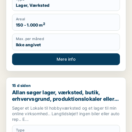
Lager, Værksted
Areal
2
150 - 1.000 m
Max. per måned
Ikke angivet
Mere info
15 d siden
Allan søger lager, værksted, butik, erhvervsgrund, produktionsl
Allan søger lager, værksted, butik,
erhvervsgrund, produktionslokaler eller
garage til leje i Vallensbæk, Ishøj eller
Søger et Lokale til hobbyværksted og et lager til min
Sorø m.fl.
online virksomhed.. Langtidsleje!! ingen biler eller auto
rep.. E...
Type