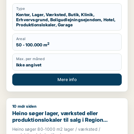
Region Sjælland
Type
Kontor, Lager, Værksted, Butik, Klinik,
Erhvervsgrund, Boligudlejningsejendom, Hotel,
Produktionslokaler, Garage
Areal
2
50 - 100.000 m
Max. per måned
Ikke angivet
Mere info
10 mdr siden
Heino søger lager, værksted eller produktionslokaler til salg
Heino søger lager, værksted eller
produktionslokaler til salg i Region
Sjælland
Heino søger 80-1000 m2 lager / værksted /