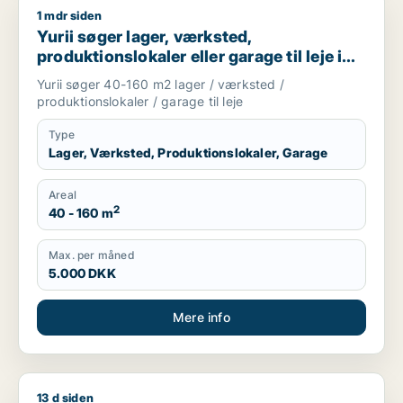
1 mdr siden
Yurii søger lager, værksted, produktionslokaler eller garage ti
Yurii søger lager, værksted,
produktionslokaler eller garage til leje i
Region Sjælland
Yurii søger 40-160 m2 lager / værksted /
produktionslokaler / garage til leje
Type
Lager, Værksted, Produktionslokaler, Garage
Areal
2
40 - 160 m
Max. per måned
5.000 DKK
Mere info
13 d siden
Cicilie søger kontor, lager, værksted, butik, undervisningslo