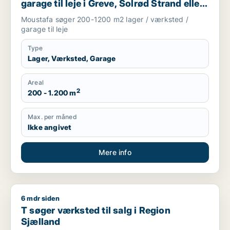
garage til leje i Greve, Solrød Strand eller
Roskilde m.fl.
Moustafa søger 200-1200 m2 lager / værksted /
garage til leje
Type
Lager, Værksted, Garage
Areal
2
200 - 1.200 m
Max. per måned
Ikke angivet
Mere info
6 mdr siden
T søger værksted til salg i Region Sjælland
T søger værksted til salg i Region
Sjælland