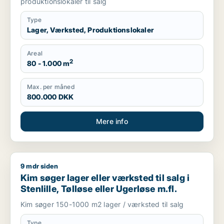
produktionslokaler til salg
Type
Lager, Værksted, Produktionslokaler
Areal
2
80 - 1.000 m
Max. per måned
800.000 DKK
Mere info
9 mdr siden
Kim søger lager eller værksted til salg i Stenlille, Tølløse elle
Kim søger lager eller værksted til salg i
Stenlille, Tølløse eller Ugerløse m.fl.
Kim søger 150-1000 m2 lager / værksted til salg
Type