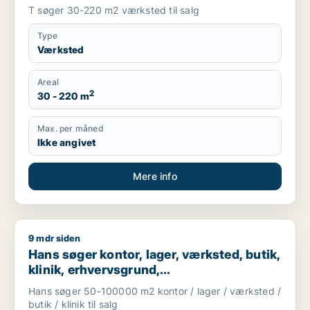
T søger 30-220 m2 værksted til salg
Type
Værksted
Areal
2
30 - 220 m
Max. per måned
Ikke angivet
Mere info
9 mdr siden
Hans søger kontor, lager, værksted, butik, klinik, erhvervsgr
Hans søger kontor, lager, værksted, butik,
klinik, erhvervsgrund,
boligudlejningsejendom, hotel,
Hans søger 50-100000 m2 kontor / lager / værksted /
produktionslokaler eller garage til salg i
butik / klinik til salg