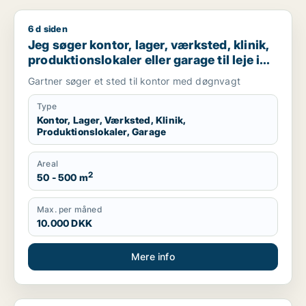
6 d siden
Jeg søger kontor, lager, værksted, klinik, produktionslokaler 
Jeg søger kontor, lager, værksted, klinik,
produktionslokaler eller garage til leje i
Holbæk
Gartner søger et sted til kontor med døgnvagt
Type
Kontor, Lager, Værksted, Klinik,
Produktionslokaler, Garage
Areal
2
50 - 500 m
Max. per måned
10.000 DKK
Mere info