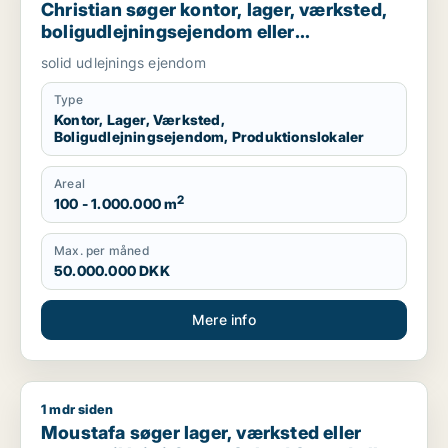
Christian søger kontor, lager, værksted,
boligudlejningsejendom eller
produktionslokaler til salg i Nordsjælland,
solid udlejnings ejendom
Roskilde eller Holbæk
Type
Kontor, Lager, Værksted,
Boligudlejningsejendom, Produktionslokaler
Areal
2
100 - 1.000.000 m
Max. per måned
50.000.000 DKK
Mere info
1 mdr siden
Moustafa søger lager, værksted eller garage til leje i Greve, 
Moustafa søger lager, værksted eller