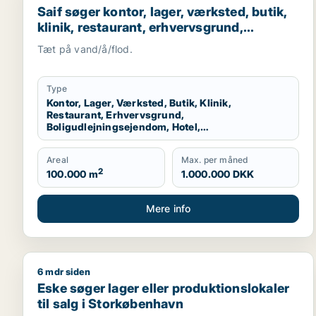
Saif søger kontor, lager, værksted, butik,
klinik, restaurant, erhvervsgrund,
boligudlejningsejendom, hotel,
Tæt på vand/å/flod.
produktionslokaler eller garage til salg i
Storkøbenhavn
Type
Kontor, Lager, Værksted, Butik, Klinik,
Restaurant, Erhvervsgrund,
Boligudlejningsejendom, Hotel,
Produktionslokaler, Garage
Areal
Max. per måned
2
100.000 m
1.000.000 DKK
Mere info
6 mdr siden
Eske søger lager eller produktionslokaler til salg 
Eske søger lager eller produktionslokaler
til salg i Storkøbenhavn