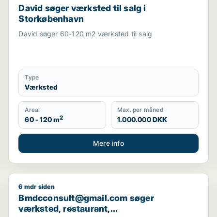
David søger værksted til salg i
Storkøbenhavn
David søger 60-120 m2 værksted til salg
Type
Værksted
Areal
Max. per måned
2
60 - 120 m
1.000.000 DKK
Mere info
6 mdr siden
i Storkøbenhavn
Bmdcconsult@gmail.com søger værksted, restaurant, 
Bmdcconsult@gmail.com søger
værksted, restaurant,