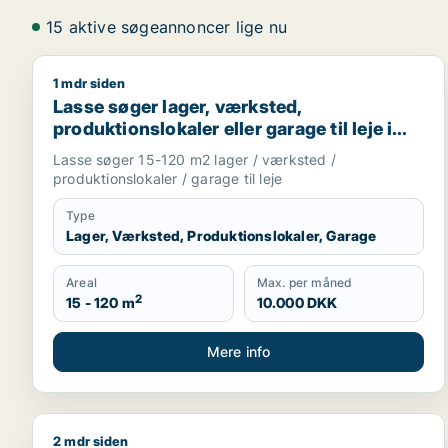
15 aktive søgeannoncer lige nu
1 mdr siden
Lasse søger lager, værksted, produktionslokaler ell
Lasse søger lager, værksted,
produktionslokaler eller garage til leje i
Storkøbenhavn
Lasse søger 15-120 m2 lager / værksted /
produktionslokaler / garage til leje
Type
Lager, Værksted, Produktionslokaler, Garage
Areal
Max. per måned
2
15 - 120 m
10.000 DKK
Mere info
2 mdr siden
Saif søger kontor, lager, værksted, butik, klinik, 