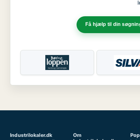
Få hjælp til din søgnin
Industrilokaler.dk
Om
Pop