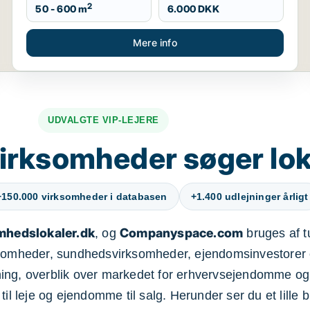
2
50 - 600 m
6.000 DKK
Mere info
UDVALGTE VIP-LEJERE
irksomheder søger lok
+150.000 virksomheder i databasen
+1.400 udlejninger årligt
mhedslokaler.dk
Companyspace.com
, og
bruges af t
ksomheder, sundhedsvirksomheder, ejendomsinvestorer 
ning, overblik over markedet for erhvervsejendomme og
il leje og ejendomme til salg. Herunder ser du et lille b