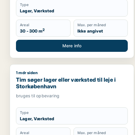
Type
Lager, Værksted
Areal
Max. per måned
2
30 - 300 m
Ikke angivet
Mere info
1 mdr siden
Tim søger lager eller værksted til leje i Storkøben
Tim søger lager eller værksted til leje i
Storkøbenhavn
bruges til opbevaring
Type
Lager, Værksted
Areal
Max. per måned