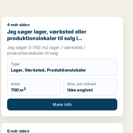
4 mdr siden
sejendom til salg i Storkøbenhavn
Jeg søger lager, værksted eller produktionslokaler til
Jeg søger lager, værksted eller
produktionslokaler til salg i
Storkøbenhavn
Jeg søger 0-700 m2 lager / værksted /
produktionslokaler til salg
Type
Lager, Værksted, Produktionslokaler
Areal
Max. per måned
2
700 m
Ikke angivet
Mere info
6 mdr siden
roduktionslokaler eller garage til salg i Storkøbenhavn
Marcus søger kontor, lager, værksted, butik, erhvervsg