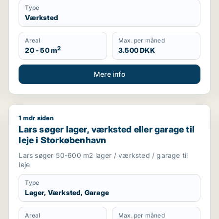
Type
Værksted
Areal
Max. per måned
2
20 - 50 m
3.500 DKK
Mere info
1 mdr siden
havn
Lars søger lager, værksted eller garage til leje i St
Lars søger lager, værksted eller garage til
leje i Storkøbenhavn
Lars søger 50-600 m2 lager / værksted / garage til
leje
Type
Lager, Værksted, Garage
Areal
Max. per måned