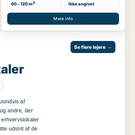
2
60 - 120 m
Ikke angivet
Mere info
Se flere lejere
→
aler
usindvis af
og andre, der
 erhvervslokaler
itte udsnit af de