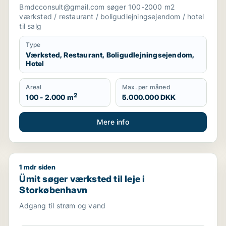
boligudlejningsejendom eller hotel til salg
Bmdcconsult@gmail.com søger 100-2000 m2
i Storkøbenhavn
værksted / restaurant / boligudlejningsejendom / hotel
til salg
Type
Værksted, Restaurant, Boligudlejningsejendom,
Hotel
Areal
Max. per måned
2
100 - 2.000 m
5.000.000 DKK
Mere info
1 mdr siden
københavn
Ümit søger værksted til leje i Storkøbenhavn
Ümit søger værksted til leje i
Storkøbenhavn
Adgang til strøm og vand