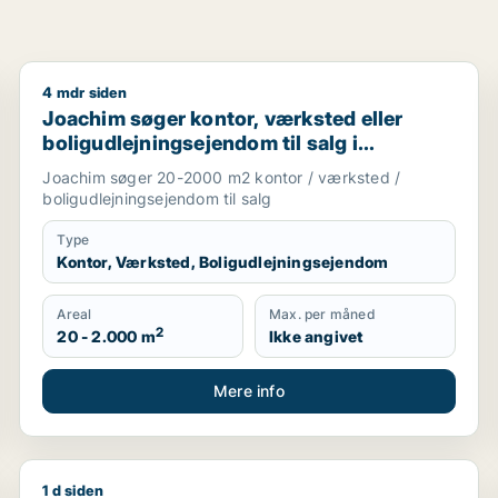
4 mdr siden
er garage til leje i Storkøbenhavn
Joachim søger kontor, værksted eller boligudlejning
Joachim søger kontor, værksted eller
boligudlejningsejendom til salg i
Storkøbenhavn
Joachim søger 20-2000 m2 kontor / værksted /
boligudlejningsejendom til salg
Type
Kontor, Værksted, Boligudlejningsejendom
Areal
Max. per måned
2
20 - 2.000 m
Ikke angivet
Mere info
1 d siden
restaurant, erhvervsgrund, boligudlejningsejendom, hotel, p
David søger værksted til salg i Storkøbenhavn