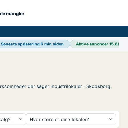
kale mangler
Seneste opdatering
6 min siden
Aktive annoncer
15.686
 virksomheder der søger industrilokaler i Skodsborg.
 salg?
Hvor store er dine lokaler?