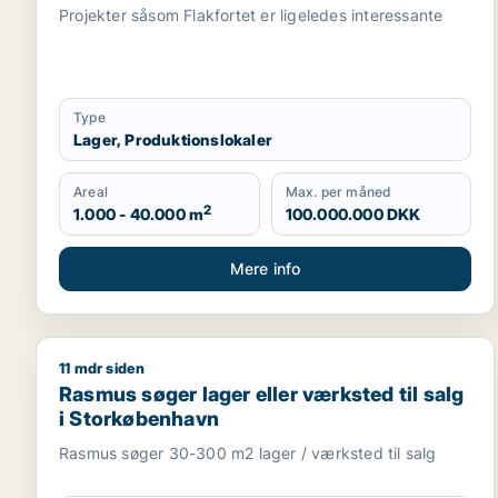
Projekter såsom Flakfortet er ligeledes interessante
Type
Lager, Produktionslokaler
Areal
Max. per måned
2
1.000 - 40.000 m
100.000.000 DKK
Mere info
11 mdr siden
Rasmus søger lager eller værksted til salg i Stor
Rasmus søger lager eller værksted til salg
i Storkøbenhavn
Rasmus søger 30-300 m2 lager / værksted til salg