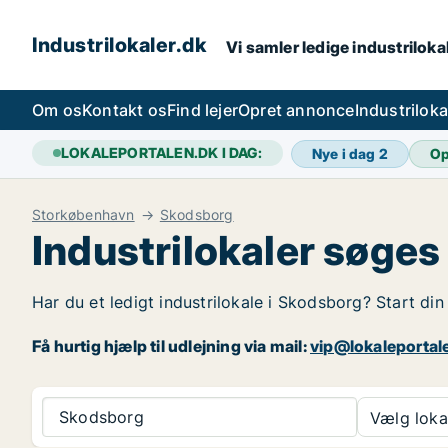
Industrilokaler.dk
Vi samler ledige industrilokal
Om os
Kontakt os
Find lejer
Opret annonce
Industrilok
LOKALEPORTALEN.DK I DAG:
Nye i dag
2
Op
Storkøbenhavn
Skodsborg
Industrilokaler søges
Har du et ledigt industrilokale i Skodsborg? Start din
Få hurtig hjælp til udlejning via mail:
vip@lokaleportal
Skodsborg
Vælg lokal