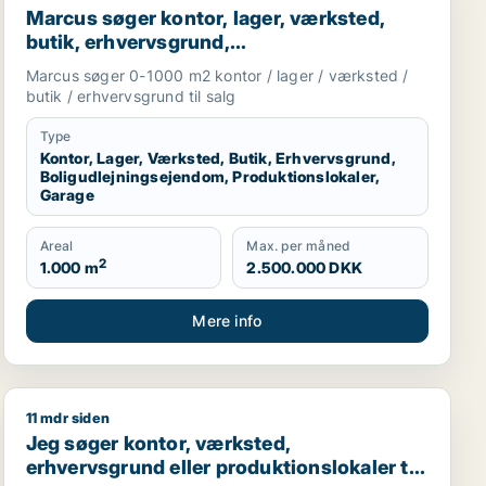
Marcus søger kontor, lager, værksted,
butik, erhvervsgrund,
boligudlejningsejendom,
Marcus søger 0-1000 m2 kontor / lager / værksted /
produktionslokaler eller garage til salg i
butik / erhvervsgrund til salg
Storkøbenhavn
Type
Kontor, Lager, Værksted, Butik, Erhvervsgrund,
Boligudlejningsejendom, Produktionslokaler,
Garage
Areal
Max. per måned
2
1.000 m
2.500.000 DKK
Mere info
11 mdr siden
boligudlejningsejendom eller hotel til salg i Storkøbenh
Jeg søger kontor, værksted, erhvervsgrund eller produ
Jeg søger kontor, værksted,
erhvervsgrund eller produktionslokaler til