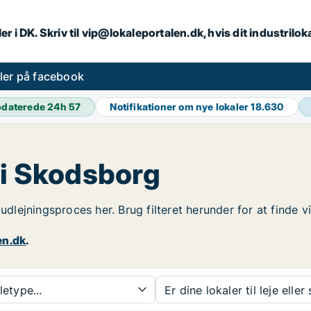
er i DK. Skriv til vip@lokaleportalen.dk, hvis dit industrilo
aler på facebook
daterede 24h
57
Notifikationer om nye lokaler
18.630
 i Skodsborg
 udlejningsproces her. Brug filteret herunder for at finde
en.dk
.
etype...
Er dine lokaler til leje eller