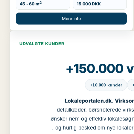
2
45 - 60 m
15.000 DKK
Mere info
UDVALGTE KUNDER
+150.000 v
+10.000 kunder
Lokaleportalen.dk
Virkso
,
detailkæder, børsnoterede vir
ønsker nem og effektiv lokalesøg
, og hurtig besked om nye lokaler t