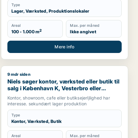
Type
Lager, Værksted, Produktionslokaler
Areal
Max. per måned
2
100 - 1.000 m
Ikke angivet
Mere info
9 mdr siden
orkøbenhavn
Niels søger kontor, værksted eller butik til salg i Købe
Niels søger kontor, værksted eller butik til
salg i København K, Vesterbro eller
Frederiksberg m.fl.
Kontor, showroom, cafe eller butiksejerljlighed har
interesse. sekundært lager produktion
Type
Kontor, Værksted, Butik
Areal
Max. per måned