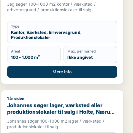
salg i Storkøbenhavn
Jeg søger 100-1000 m2 kontor / værksted /
erhvervsgrund / produktionslokaler til salg
Type
Kontor, Værksted, Erhvervsgrund,
Produktionslokaler
Areal
Max. per måned
2
100 - 1.000 m
Ikke angivet
Mere info
1 år siden
Johannes søger lager, værksted eller produktionslokale
Johannes søger lager, værksted eller
produktionslokaler til salg i Holte, Nærum
eller Skodsborg m.fl.
Johannes søger 100-1000 m2 lager / værksted /
produktionslokaler til salg