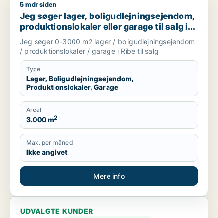
5 mdr siden
Jeg søger lager, boligudlejningsejendom, produktionslokaler e
Jeg søger lager, boligudlejningsejendom,
produktionslokaler eller garage til salg i
Ribe
Jeg søger 0-3000 m2 lager / boligudlejningsejendom
/ produktionslokaler / garage i Ribe til salg
Type
Lager, Boligudlejningsejendom,
Produktionslokaler, Garage
Areal
2
3.000 m
Max. per måned
Ikke angivet
Mere info
UDVALGTE KUNDER