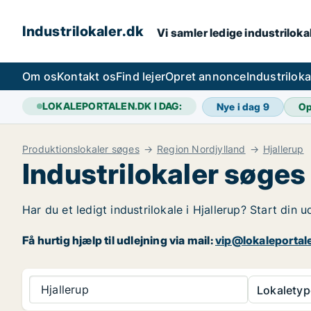
Industrilokaler.dk
Vi samler ledige industrilokal
Om os
Kontakt os
Find lejer
Opret annonce
Industrilok
LOKALEPORTALEN.DK I DAG:
Nye i dag
9
Op
Produktionslokaler søges
Region Nordjylland
Hjallerup
Industrilokaler søges 
Har du et ledigt industrilokale i Hjallerup? Start din 
Få hurtig hjælp til udlejning via mail:
vip@lokaleportal
Hjallerup
Lokaletyp