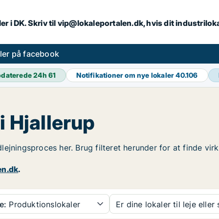
er i DK. Skriv til vip@lokaleportalen.dk, hvis dit industrilo
aler på facebook
daterede 24h
61
Notifikationer om nye lokaler
40.106
i Hjallerup
udlejningsproces her. Brug filteret herunder for at finde vi
en.dk
.
e:
Produktionslokaler
Er dine lokaler til leje eller