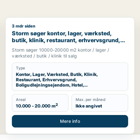
3 mdr siden
slokaler eller garage til leje i Hjallerup
Storm søger kontor, lager, værksted, butik, klinik, re
Storm søger kontor, lager, værksted,
butik, klinik, restaurant, erhvervsgrund,
boligudlejningsejendom, hotel,
Storm søger 10000-20000 m2 kontor / lager /
produktionslokaler eller garage til salg i
værksted / butik / klinik til salg
Vallensbæk, Ballerup eller Allerød m.fl.
Type
Kontor, Lager, Værksted, Butik, Klinik,
Restaurant, Erhvervsgrund,
Boligudlejningsejendom, Hotel,
Produktionslokaler, Garage
Areal
Max. per måned
2
10.000 - 20.000 m
Ikke angivet
Mere info