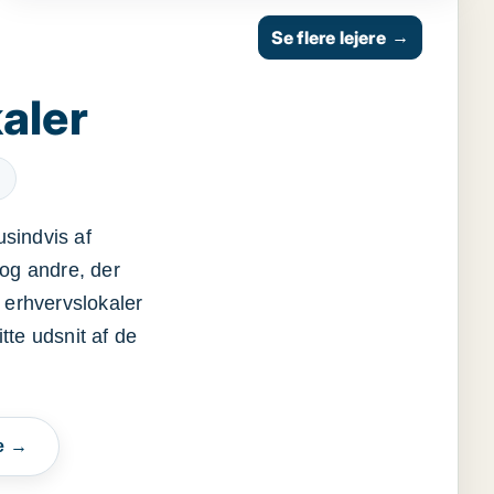
Se flere lejere
→
aler
usindvis af
og andre, der
 erhvervslokaler
itte udsnit af de
e →