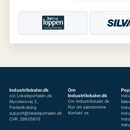
Industrilokaler.dk
Om
Pop
Industrilokaler.dk
c/o Lokaleportalen.dk
Indu
Om Industrilokaler.dk
Mynstersvej 3,
Køb
Nyt om ejendomme
Frederiksberg
Indu
Kontakt os
support@lokaleportalen.dk
Indu
CVR: 29605610
Indu
Indu