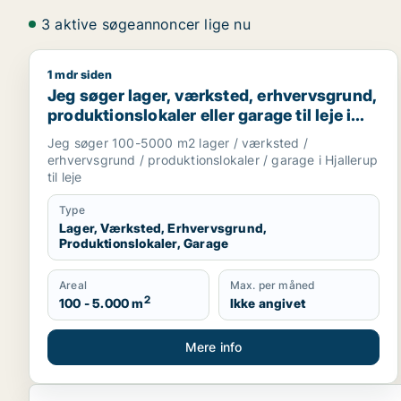
3 aktive søgeannoncer lige nu
1 mdr siden
Jeg søger lager, værksted, erhvervsgrund, produktion
Jeg søger lager, værksted, erhvervsgrund,
produktionslokaler eller garage til leje i
Hjallerup
Jeg søger 100-5000 m2 lager / værksted /
erhvervsgrund / produktionslokaler / garage i Hjallerup
til leje
Type
Lager, Værksted, Erhvervsgrund,
Produktionslokaler, Garage
Areal
Max. per måned
2
100 - 5.000 m
Ikke angivet
Mere info