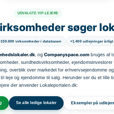
UDVALGTE VIP-LEJERE
irksomheder søger lok
+150.000 virksomheder i databasen
+1.400 udlejninger årligt
mhedslokaler.dk
Companyspace.com
, og
bruges af t
ksomheder, sundhedsvirksomheder, ejendomsinvestorer 
ning, overblik over markedet for erhvervsejendomme og
il leje og ejendomme til salg. Herunder ser du et lille b
lejere der anvender Lokaleportalen.dk:
g
Se alle ledige lokaler
Eksempler på udlejer