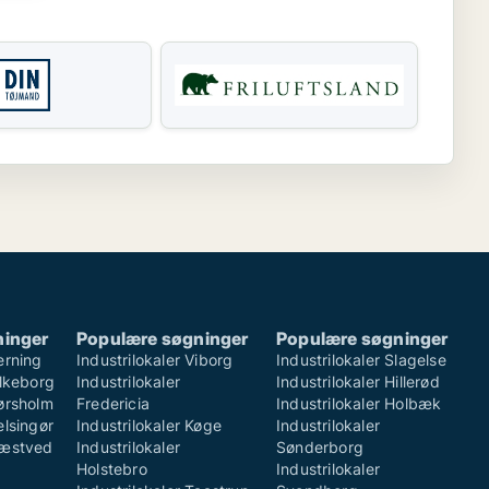
ninger
Populære søgninger
Populære søgninger
erning
Industrilokaler Viborg
Industrilokaler Slagelse
ilkeborg
Industrilokaler
Industrilokaler Hillerød
Hørsholm
Fredericia
Industrilokaler Holbæk
elsingør
Industrilokaler Køge
Industrilokaler
Næstved
Industrilokaler
Sønderborg
Holstebro
Industrilokaler