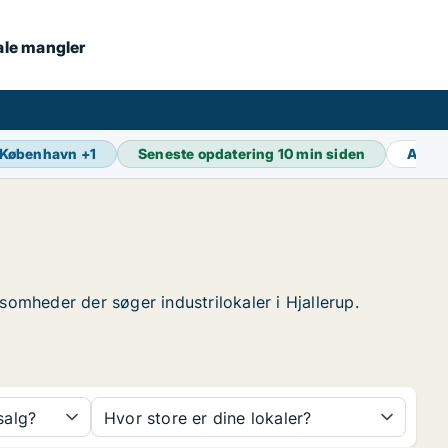
kale mangler
København
+
1
Seneste opdatering
10 min siden
Aktiv
rksomheder der søger industrilokaler i Hjallerup.
 salg?
Hvor store er dine lokaler?