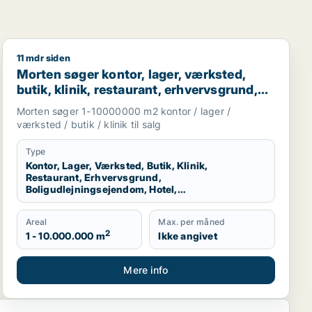
11 mdr siden
staurant, erhvervsgrund, boligudlejningsejendom, hotel, pro
Morten søger kontor, lager, værksted, butik, klinik, re
Morten søger kontor, lager, værksted,
butik, klinik, restaurant, erhvervsgrund,
boligudlejningsejendom, hotel eller
Morten søger 1-10000000 m2 kontor / lager /
produktionslokaler til salg i Region
værksted / butik / klinik til salg
Nordjylland
Type
Kontor, Lager, Værksted, Butik, Klinik,
Restaurant, Erhvervsgrund,
Boligudlejningsejendom, Hotel,
Produktionslokaler
Areal
Max. per måned
2
1 - 10.000.000 m
Ikke angivet
Mere info