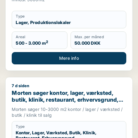
Type
Lager, Produktionslokaler
Areal
Max. per måned
2
500 - 3.000 m
50.000 DKK
Mere info
7 d siden
rund eller produktionslokaler til salg i Odense
Morten søger kontor, lager, værksted, butik, klinik, 
Morten søger kontor, lager, værksted,
butik, klinik, restaurant, erhvervsgrund,
boligudlejningsejendom, hotel,
Morten søger 10-3000 m2 kontor / lager / værksted /
produktionslokaler eller garage til salg i
butik / klinik til salg
Odense
Type
Kontor, Lager, Værksted, Butik, Klinik,
Restaurant, Erhvervsgrund,