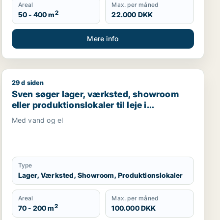
Areal
Max. per måned
2
50 - 400 m
22.000 DKK
Mere info
29 d siden
 til leje i Asperup eller Middelfart
Sven søger lager, værksted, showroom eller produktions
Sven søger lager, værksted, showroom
eller produktionslokaler til leje i
Svendborg, Stenstrup eller Skårup Fyn
Med vand og el
m.fl.
Type
Lager, Værksted, Showroom, Produktionslokaler
Areal
Max. per måned
2
70 - 200 m
100.000 DKK