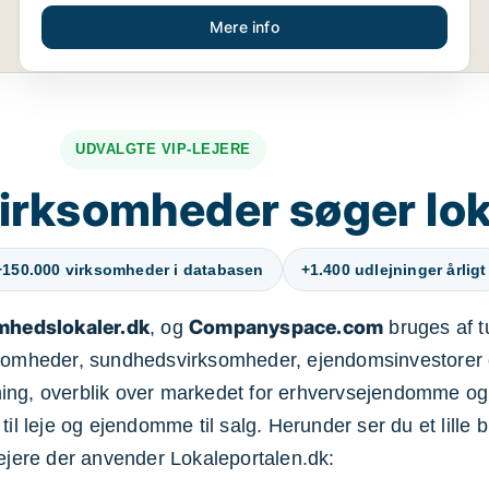
Mere info
UDVALGTE VIP-LEJERE
irksomheder søger lok
+150.000 virksomheder i databasen
+1.400 udlejninger årligt
mhedslokaler.dk
Companyspace.com
, og
bruges af t
ksomheder, sundhedsvirksomheder, ejendomsinvestorer 
ning, overblik over markedet for erhvervsejendomme og
il leje og ejendomme til salg. Herunder ser du et lille b
lejere der anvender Lokaleportalen.dk: