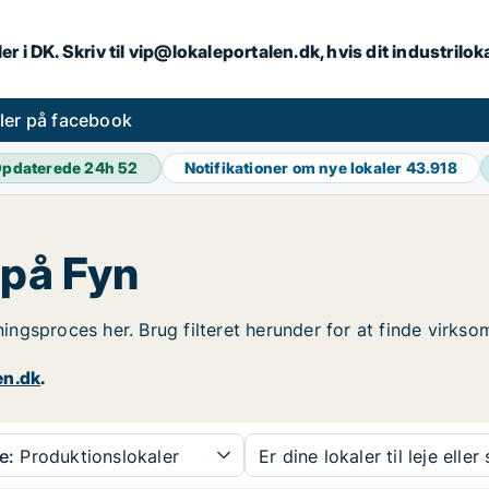
er i DK. Skriv til vip@lokaleportalen.dk, hvis dit industrilo
aler på facebook
pdaterede 24h
52
Notifikationer om nye lokaler
43.918
 på Fyn
jningsproces her. Brug filteret herunder for at finde virks
en.dk
.
e:
Produktionslokaler
Er dine lokaler til leje eller