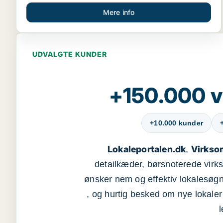
Mere info
UDVALGTE KUNDER
+150.000 v
+10.000 kunder
Lokaleportalen.dk
Virkso
,
detailkæder, børsnoterede vir
ønsker nem og effektiv lokalesøg
, og hurtig besked om nye lokaler t