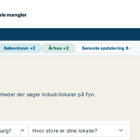
kale mangler
København
+
2
Århus
+
2
Seneste opdatering
8 min 
omheder der søger industrilokaler på Fyn.
 salg?
Hvor store er dine lokaler?