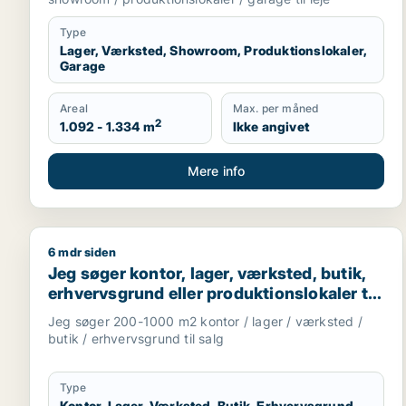
Type
Lager, Værksted, Showroom, Produktionslokaler,
Garage
Areal
Max. per måned
2
1.092 - 1.334 m
Ikke angivet
Mere info
6 mdr siden
Jeg søger kontor, lager, værksted, butik, erhvervsg
Jeg søger kontor, lager, værksted, butik,
erhvervsgrund eller produktionslokaler til
salg i Odense
Jeg søger 200-1000 m2 kontor / lager / værksted /
butik / erhvervsgrund til salg
Type
Kontor, Lager, Værksted, Butik, Erhvervsgrund,