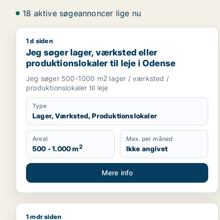
18 aktive søgeannoncer lige nu
1 d siden
Jeg søger lager, værksted eller produktionslokaler 
Jeg søger lager, værksted eller
produktionslokaler til leje i Odense
Jeg søger 500-1000 m2 lager / værksted /
produktionslokaler til leje
Type
Lager, Værksted, Produktionslokaler
Areal
Max. per måned
2
500 - 1.000 m
Ikke angivet
Mere info
1 mdr siden
Dennis søger produktionslokaler til salg i Nordfyns,