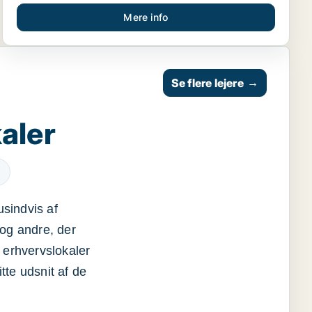
Mere info
Se flere lejere
→
aler
usindvis af
og andre, der
 erhvervslokaler
itte udsnit af de