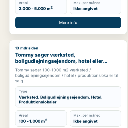
Areal
Max. per måned
2
3.000 - 5.000 m
Ikke angivet
Mere info
10 mdr siden
Tommy søger værksted, boligudlejningsejendom, hot
Tommy søger værksted,
boligudlejningsejendom, hotel eller
produktionslokaler til salg i
Tommy søger 100-1000 m2 værksted /
Trekantsområdet
boligudlejningsejendom / hotel / produktionslokaler til
salg
Type
Værksted, Boligudlejningsejendom, Hotel,
Produktionslokaler
Areal
Max. per måned
2
100 - 1.000 m
Ikke angivet