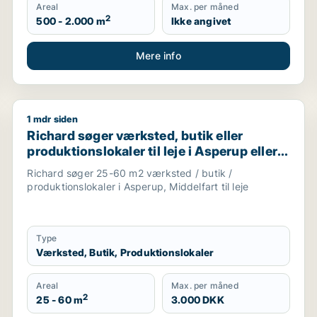
Areal
Max. per måned
2
500 - 2.000 m
Ikke angivet
Mere info
1 mdr siden
el eller produktionslokaler til salg i Trekantsområdet
Richard søger værksted, butik eller produktionslokaler
Richard søger værksted, butik eller
produktionslokaler til leje i Asperup eller
Middelfart
Richard søger 25-60 m2 værksted / butik /
produktionslokaler i Asperup, Middelfart til leje
Type
Værksted, Butik, Produktionslokaler
Areal
Max. per måned
2
25 - 60 m
3.000 DKK