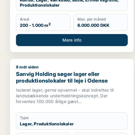
Produktionslokaler
Areal
Max. per måned
2
200 - 1.000 m
6.000.000 DKK
Mere info
8 mdr siden
Sanvig Holding søger lager eller produktionslokaler
Sanvig Holding søger lager eller
produktionslokaler til leje i Odense
Isoleret lager, gerne opvarmet - skal indrettes til
landsdækkende underholdningskoncept. Der
forventes 100.000 årlige gæst...
Type
Lager, Produktionslokaler