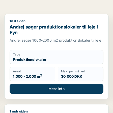
13 d siden
til leje i Odense
Andrej søger produktionslokaler til leje i Fyn
Andrej søger produktionslokaler til leje i
Fyn
Andrej søger 1000-2000 m2 produktionslokaler til leje
Type
Produktionslokaler
Areal
Max. per måned
2
1.000 - 2.000 m
30.000 DKK
Mere info
1 mdr siden
 Brenderup Fyn eller Ferritslev Fyn m.fl.
Jeg søger lager, erhvervsgrund eller produktionslokal