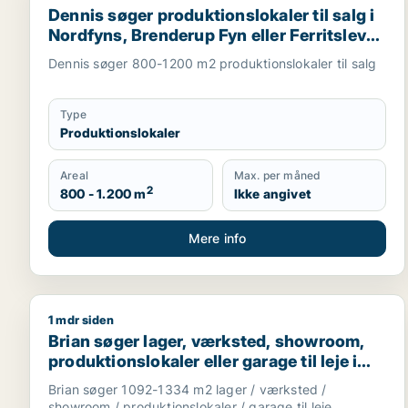
Dennis søger produktionslokaler til salg i
Nordfyns, Brenderup Fyn eller Ferritslev
Fyn m.fl.
Dennis søger 800-1200 m2 produktionslokaler til salg
Type
Produktionslokaler
Areal
Max. per måned
2
800 - 1.200 m
Ikke angivet
Mere info
1 mdr siden
Brian søger lager, værksted, showroom, produktions
Brian søger lager, værksted, showroom,
produktionslokaler eller garage til leje i
Odense C, Odense SØ eller Odense M m.fl.
Brian søger 1092-1334 m2 lager / værksted /
showroom / produktionslokaler / garage til leje