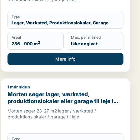
Type
Lager, Værksted, Produktionslokaler, Garage
Areal
Max. per måned
2
286 - 900 m
Ikke angivet
Mere info
1 mdr siden
restaurant, erhvervsgrund, boligudlejningsejendom, hotel, p
Morten søger lager, værksted, produktionslokaler eller
Morten søger lager, værksted,
produktionslokaler eller garage til leje i
Odense C, Odense V eller Odense NV m.fl.
Morten søger 23-27 m2 lager / værksted /
produktionslokaler / garage til leje
Type