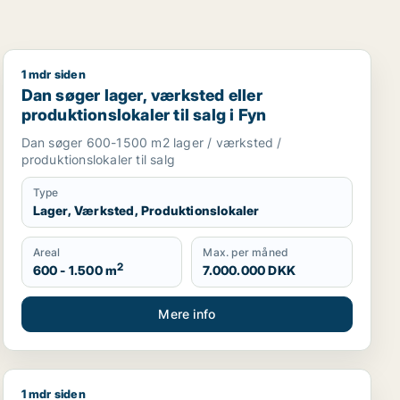
1 mdr siden
Dan søger lager, værksted eller produktionslokaler til 
Dan søger lager, værksted eller
produktionslokaler til salg i Fyn
Dan søger 600-1500 m2 lager / værksted /
produktionslokaler til salg
Type
Lager, Værksted, Produktionslokaler
Areal
Max. per måned
2
600 - 1.500 m
7.000.000 DKK
Mere info
1 mdr siden
er til salg i Kerteminde
Jeg søger butik, restaurant eller produktionslokaler til