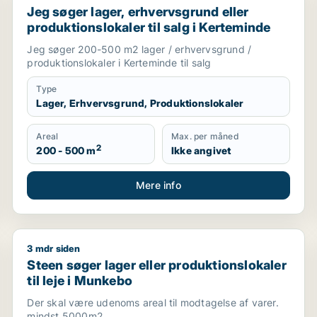
Jeg søger lager, erhvervsgrund eller
produktionslokaler til salg i Kerteminde
Jeg søger 200-500 m2 lager / erhvervsgrund /
produktionslokaler i Kerteminde til salg
Type
Lager, Erhvervsgrund, Produktionslokaler
Areal
Max. per måned
2
200 - 500 m
Ikke angivet
Mere info
3 mdr siden
lokaler eller garage til leje i Odense C, Odense SØ eller
Steen søger lager eller produktionslokaler til leje i
Steen søger lager eller produktionslokaler
til leje i Munkebo
Der skal være udenoms areal til modtagelse af varer.
mindst 5000m2