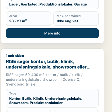
Lager, Værksted, Produktionslokaler, Garage
Areal
Max. per måned
2
23 - 27 m
Ikke angivet
Mere info
1 mdr siden
hotel eller produktionslokaler til salg i Odense
RISE søger kontor, butik, klinik, undervisningslokale, 
RISE søger kontor, butik, klinik,
undervisningslokale, showroom eller
produktionslokaler til leje i Odense C eller
RISE søger 50-400 m2 kontor / butik / klinik /
Svendborg
undervisningslokale / showroom i Odense C,
Svendborg til leje
Type
Kontor, Butik, Klinik, Undervisningslokale,
Showroom, Produktionslokaler