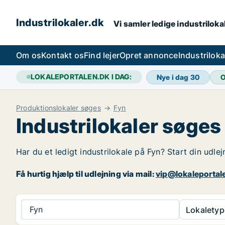
Industrilokaler.dk
Vi samler ledige industrilokal
Om os
Kontakt os
Find lejer
Opret annonce
Industrilok
LOKALEPORTALEN.DK I DAG:
Nye i dag
30
O
Produktionslokaler søges
Fyn
Industrilokaler søges
Har du et ledigt industrilokale på Fyn? Start din udle
Få hurtig hjælp til udlejning via mail:
vip@lokaleportal
Fyn
Lokaletyp