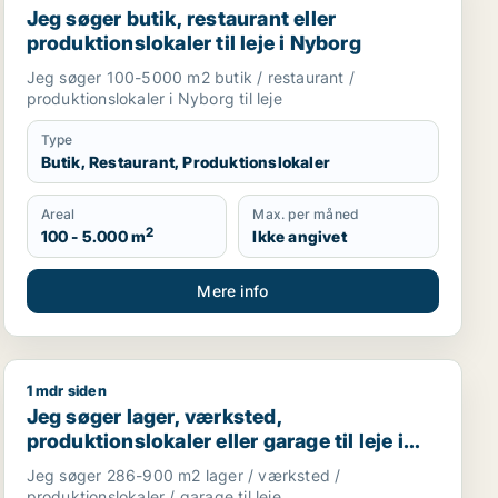
Jeg søger butik, restaurant eller
produktionslokaler til leje i Nyborg
Jeg søger 100-5000 m2 butik / restaurant /
produktionslokaler i Nyborg til leje
Type
Butik, Restaurant, Produktionslokaler
Areal
Max. per måned
2
100 - 5.000 m
Ikke angivet
Mere info
1 mdr siden
 Odense M m.fl.
 Munkebo
Jeg søger lager, værksted, produktionslokaler eller gara
Jeg søger lager, værksted,
produktionslokaler eller garage til leje i
Aarup, Assens eller Glamsbjerg m.fl.
Jeg søger 286-900 m2 lager / værksted /
produktionslokaler / garage til leje