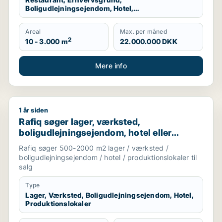
Boligudlejningsejendom, Hotel,
Produktionslokaler, Garage
Areal
Max. per måned
2
10 - 3.000 m
22.000.000 DKK
Mere info
1 år siden
 til leje i Odense
Rafiq søger lager, værksted, boligudlejningsejendom, 
Rafiq søger lager, værksted,
boligudlejningsejendom, hotel eller
produktionslokaler til salg i Odense
Rafiq søger 500-2000 m2 lager / værksted /
boligudlejningsejendom / hotel / produktionslokaler til
salg
Type
Lager, Værksted, Boligudlejningsejendom, Hotel,
Produktionslokaler