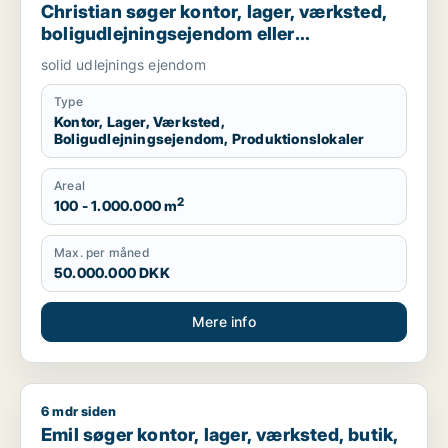
Christian søger kontor, lager, værksted,
boligudlejningsejendom eller
produktionslokaler til salg i Nordsjælland,
solid udlejnings ejendom
Roskilde eller Holbæk
Type
Kontor, Lager, Værksted,
Boligudlejningsejendom, Produktionslokaler
Areal
2
100 - 1.000.000 m
Max. per måned
50.000.000 DKK
Mere info
6 mdr siden
Emil søger kontor, lager, værksted, butik, klinik, restaurant,
Emil søger kontor, lager, værksted, butik,