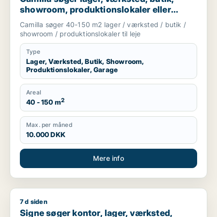
showroom, produktionslokaler eller
garage til leje i Nordsjælland
Camilla søger 40-150 m2 lager / værksted / butik /
showroom / produktionslokaler til leje
Type
Lager, Værksted, Butik, Showroom,
Produktionslokaler, Garage
Areal
2
40 - 150 m
Max. per måned
10.000 DKK
Mere info
7 d siden
Signe søger kontor, lager, værksted, butik, kontorfællesskab, 
Signe søger kontor, lager, værksted,