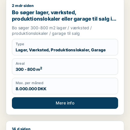
2 mdr siden
Bo søger lager, værksted, produktionslokaler eller garage til
Bo søger lager, værksted,
produktionslokaler eller garage til salg i
Nordsjælland
Bo søger 300-800 m2 lager / værksted /
produktionslokaler / garage til salg
Type
Lager, Værksted, Produktionslokaler, Garage
Areal
2
300 - 800 m
Max. per måned
8.000.000 DKK
Mere info
14 d siden
Cicilie søger kontor, lager, værksted, butik, undervisningslo