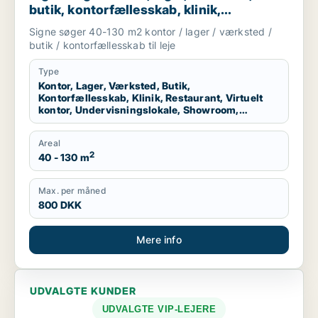
butik, kontorfællesskab, klinik,
restaurant, virtuelt kontor,
Signe søger 40-130 m2 kontor / lager / værksted /
undervisningslokale, showroom,
butik / kontorfællesskab til leje
erhvervsgrund, produktionslokaler eller
garage til leje i København K, Virum eller
Type
Kontor, Lager, Værksted, Butik,
Helsingør m.fl.
Kontorfællesskab, Klinik, Restaurant, Virtuelt
kontor, Undervisningslokale, Showroom,
Erhvervsgrund, Produktionslokaler, Garage
Areal
2
40 - 130 m
Max. per måned
800 DKK
Mere info
UDVALGTE KUNDER
UDVALGTE VIP-LEJERE