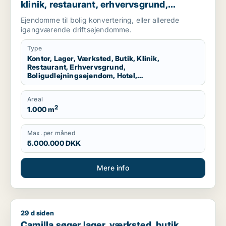
klinik, restaurant, erhvervsgrund,
boligudlejningsejendom, hotel,
Ejendomme til bolig konvertering, eller allerede
produktionslokaler eller garage til salg i
igangværende driftsejendomme.
Nordsjælland
Type
Kontor, Lager, Værksted, Butik, Klinik,
Restaurant, Erhvervsgrund,
Boligudlejningsejendom, Hotel,
Produktionslokaler, Garage
Areal
2
1.000 m
Max. per måned
5.000.000 DKK
Mere info
29 d siden
Camilla søger lager, værksted, butik, showroom, produktionslo
Camilla søger lager, værksted, butik,