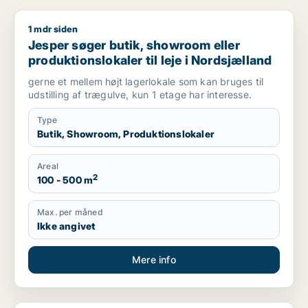
1 mdr siden
Jesper søger butik, showroom eller produktionslokaler til lej
Jesper søger butik, showroom eller
produktionslokaler til leje i Nordsjælland
gerne et mellem højt lagerlokale som kan bruges til
udstilling af trægulve, kun 1 etage har interesse.
Type
Butik, Showroom, Produktionslokaler
Areal
2
100 - 500 m
Max. per måned
Ikke angivet
Mere info