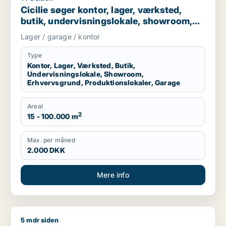
Cicilie søger kontor, lager, værksted,
butik, undervisningslokale, showroom,
erhvervsgrund, produktionslokaler eller
Lager / garage / kontor
garage til leje i Region Sjælland eller
Nordsjælland
Type
Kontor, Lager, Værksted, Butik,
Undervisningslokale, Showroom,
Erhvervsgrund, Produktionslokaler, Garage
Areal
2
15 - 100.000 m
Max. per måned
2.000 DKK
Mere info
5 mdr siden
Christian søger kontor, lager, værksted, boligudlejningsejend