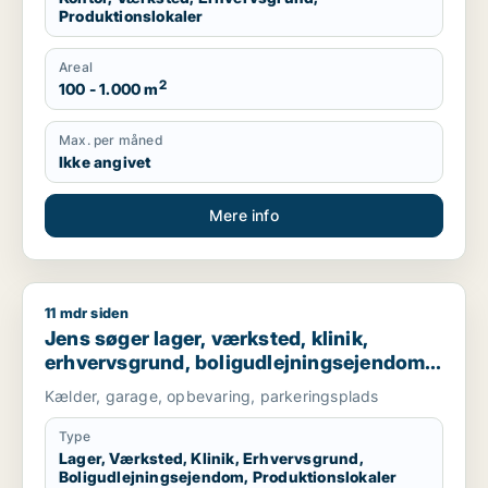
Produktionslokaler
Areal
2
100 - 1.000 m
Max. per måned
Ikke angivet
Mere info
11 mdr siden
Jens søger lager, værksted, klinik, erhvervsgrund, boligudlej
Jens søger lager, værksted, klinik,
erhvervsgrund, boligudlejningsejendom
eller produktionslokaler til salg i
Kælder, garage, opbevaring, parkeringsplads
København K, Vesterbro eller
Frederiksberg m.fl.
Type
Lager, Værksted, Klinik, Erhvervsgrund,
Boligudlejningsejendom, Produktionslokaler