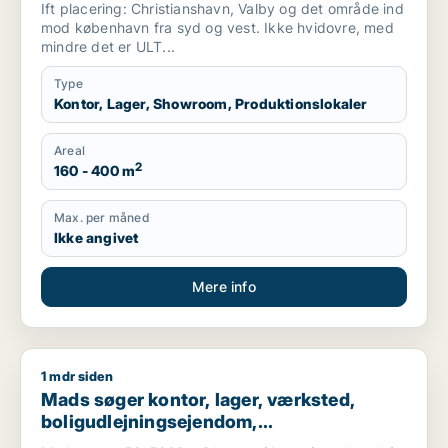
Ift placering: Christianshavn, Valby og det område ind
mod københavn fra syd og vest. Ikke hvidovre, med
mindre det er ULT...
Type
Kontor, Lager, Showroom, Produktionslokaler
Areal
2
160 - 400 m
Max. per måned
Ikke angivet
Mere info
1 mdr siden
Mads søger kontor, lager, værksted, boligudlejningsejendom, 
Mads søger kontor, lager, værksted,
boligudlejningsejendom,
produktionslokaler eller garage til salg i