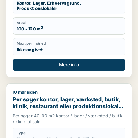
Kontor, Lager, Erhvervsgrund,
Produktionslokaler
Areal
2
100 - 120 m
Max. per måned
Ikke angivet
Mere info
10 mdr siden
Per søger kontor, lager, værksted, butik, klinik, restaurant e
Per søger kontor, lager, værksted, butik,
klinik, restaurant eller produktionslokaler
til salg i Frederiksberg, København NV
Per søger 40-90 m2 kontor / lager / værksted / butik
eller Valby m.fl.
/ klinik til salg
Type