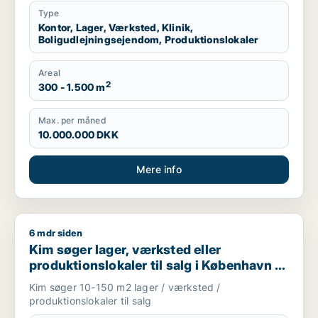
Type
Kontor, Lager, Værksted, Klinik,
Boligudlejningsejendom, Produktionslokaler
Areal
2
300 - 1.500 m
Max. per måned
10.000.000 DKK
Mere info
6 mdr siden
Kim søger lager, værksted eller produktionslokaler til salg i
Kim søger lager, værksted eller
produktionslokaler til salg i København K,
Frederiksberg eller Amager m.fl.
Kim søger 10-150 m2 lager / værksted /
produktionslokaler til salg