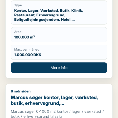
Storkøbenhavn
Type
Kontor, Lager, Værksted, Butik, Klinik,
Restaurant, Erhvervsgrund,
Boligudlejningsejendom, Hotel,
Produktionslokaler, Garage
Areal
2
100.000 m
Max. per måned
1.000.000 DKK
Mere info
6 mdr siden
Marcus søger kontor, lager, værksted, butik, erhvervsgrund, 
Marcus søger kontor, lager, værksted,
butik, erhvervsgrund,
boligudlejningsejendom,
Marcus søger 0-1000 m2 kontor / lager / værksted /
produktionslokaler eller garage til salg i
butik / erhvervsgrund til salg