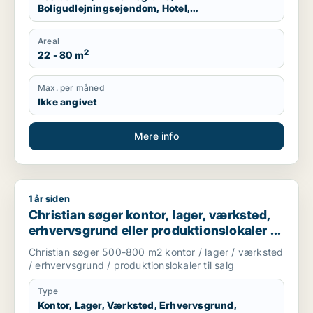
Boligudlejningsejendom, Hotel,
Produktionslokaler, Garage
Areal
2
22 - 80 m
Max. per måned
Ikke angivet
Mere info
1 år siden
Christian søger kontor, lager, værksted, erhvervsgrund eller 
Christian søger kontor, lager, værksted,
erhvervsgrund eller produktionslokaler til
salg i København K, Vesterbro eller
Christian søger 500-800 m2 kontor / lager / værksted
Frederiksberg m.fl.
/ erhvervsgrund / produktionslokaler til salg
Type
Kontor, Lager, Værksted, Erhvervsgrund,