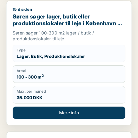
15 d siden
Søren søger lager, butik eller produktionslokaler til leje i Kø
Søren søger lager, butik eller
produktionslokaler til leje i København K,
Vesterbro eller Frederiksberg m.fl.
Søren søger 100-300 m2 lager / butik /
produktionslokaler til leje
Type
Lager, Butik, Produktionslokaler
Areal
2
100 - 300 m
Max. per måned
35.000 DKK
Mere info