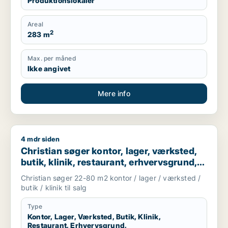
Produktionslokaler
Areal
2
283 m
Max. per måned
Ikke angivet
Mere info
4 mdr siden
Christian søger kontor, lager, værksted, butik, klinik, restau
Christian søger kontor, lager, værksted,
butik, klinik, restaurant, erhvervsgrund,
boligudlejningsejendom, hotel,
Christian søger 22-80 m2 kontor / lager / værksted /
produktionslokaler eller garage til salg i
butik / klinik til salg
København K, Vesterbro eller
Frederiksberg m.fl.
Type
Kontor, Lager, Værksted, Butik, Klinik,
Restaurant, Erhvervsgrund,