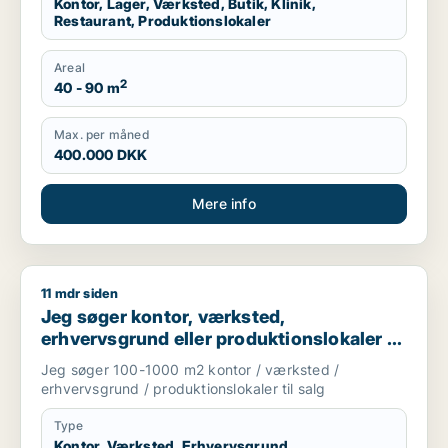
Kontor, Lager, Værksted, Butik, Klinik,
Restaurant, Produktionslokaler
Areal
2
40 - 90 m
Max. per måned
400.000 DKK
Mere info
11 mdr siden
Jeg søger kontor, værksted, erhvervsgrund eller produktionsl
Jeg søger kontor, værksted,
erhvervsgrund eller produktionslokaler til
salg i Storkøbenhavn
Jeg søger 100-1000 m2 kontor / værksted /
erhvervsgrund / produktionslokaler til salg
Type
Kontor, Værksted, Erhvervsgrund,