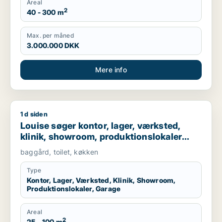
Areal
2
40 - 300 m
Max. per måned
3.000.000 DKK
Mere info
1 d siden
Louise søger kontor, lager, værksted, klinik, showroom, produ
Louise søger kontor, lager, værksted,
klinik, showroom, produktionslokaler
eller garage til leje i København K,
baggård, toilet, køkken
Frederiksberg eller Nørrebro m.fl.
Type
Kontor, Lager, Værksted, Klinik, Showroom,
Produktionslokaler, Garage
Areal
2
25 - 100 m