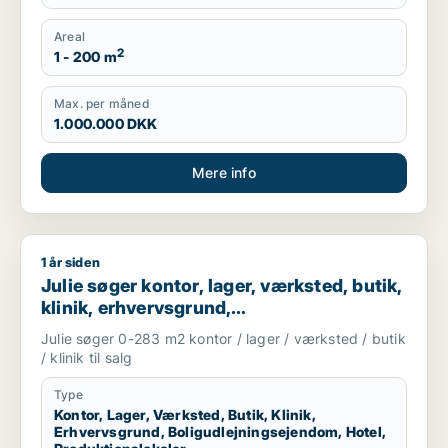
Areal
2
1 - 200 m
Max. per måned
1.000.000 DKK
Mere info
1 år siden
Julie søger kontor, lager, værksted, butik, klinik, erhvervsgr
Julie søger kontor, lager, værksted, butik,
klinik, erhvervsgrund,
boligudlejningsejendom, hotel eller
Julie søger 0-283 m2 kontor / lager / værksted / butik
produktionslokaler til salg i København K,
/ klinik til salg
Vesterbro eller Frederiksberg m.fl.
Type
Kontor, Lager, Værksted, Butik, Klinik,
Erhvervsgrund, Boligudlejningsejendom, Hotel,