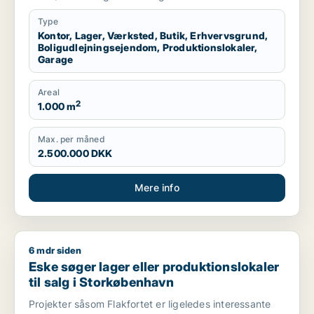
Storkøbenhavn
Type
Kontor, Lager, Værksted, Butik, Erhvervsgrund,
Boligudlejningsejendom, Produktionslokaler,
Garage
Areal
2
1.000 m
Max. per måned
2.500.000 DKK
Mere info
6 mdr siden
Eske søger lager eller produktionslokaler til salg i Storkøbe
Eske søger lager eller produktionslokaler
til salg i Storkøbenhavn
Projekter såsom Flakfortet er ligeledes interessante