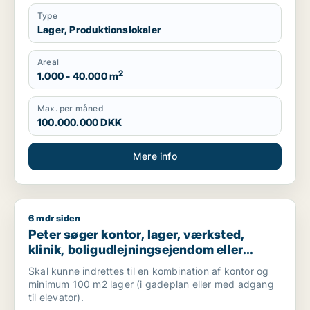
Type
Lager, Produktionslokaler
Areal
2
1.000 - 40.000 m
Max. per måned
100.000.000 DKK
Mere info
6 mdr siden
Peter søger kontor, lager, værksted, klinik, boligudlejningsej
Peter søger kontor, lager, værksted,
klinik, boligudlejningsejendom eller
produktionslokaler til salg i
Skal kunne indrettes til en kombination af kontor og
Frederiksberg, Østerbro eller Nordhavn
minimum 100 m2 lager (i gadeplan eller med adgang
m.fl.
til elevator).