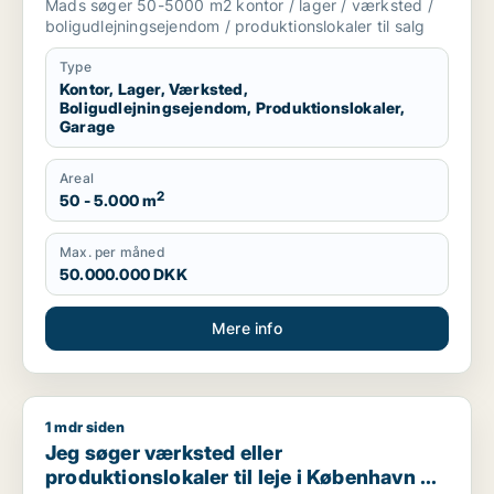
Mads søger 50-5000 m2 kontor / lager / værksted /
København
boligudlejningsejendom / produktionslokaler til salg
Type
Kontor, Lager, Værksted,
Boligudlejningsejendom, Produktionslokaler,
Garage
Areal
2
50 - 5.000 m
Max. per måned
50.000.000 DKK
Mere info
1 mdr siden
Jeg søger værksted eller produktionslokaler til leje i Københ
Jeg søger værksted eller
produktionslokaler til leje i København K,