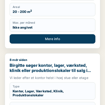
Areal
2
20 - 200 m
Max. per måned
Ikke angivet
Mere info
8 mdr siden
Birgitte søger kontor, lager, værksted, klinik eller produktion
Birgitte søger kontor, lager, værksted,
klinik eller produktionslokaler til salg i
København K, Vesterbro eller
Vi leder efter et kontor helst i hoej stue eller etage
Frederiksberg m.fl.
Type
Kontor, Lager, Værksted, Klinik,
Produktionslokaler