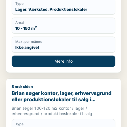
Type
Lager, Værksted, Produktionslokaler
Areal
2
10 - 150 m
Max. per måned
Ikke angivet
Mere info
8 mdr siden
Brian søger kontor, lager, erhvervsgrund eller produktionslok
Brian søger kontor, lager, erhvervsgrund
eller produktionslokaler til salg i
København
Brian søger 100-120 m2 kontor / lager /
erhvervsgrund / produktionslokaler til salg
Type