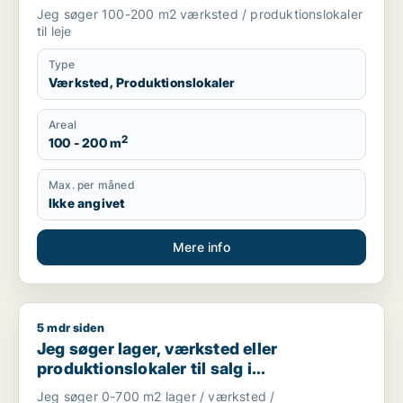
Vesterbro eller Frederiksberg m.fl.
Jeg søger 100-200 m2 værksted / produktionslokaler
til leje
Type
Værksted, Produktionslokaler
Areal
2
100 - 200 m
Max. per måned
Ikke angivet
Mere info
5 mdr siden
Jeg søger lager, værksted eller produktionslokaler til salg 
Jeg søger lager, værksted eller
produktionslokaler til salg i
Storkøbenhavn
Jeg søger 0-700 m2 lager / værksted /