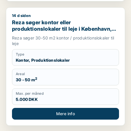
14 d siden
Reza søger kontor eller produktionslokaler til leje i Københav
Reza søger kontor eller
produktionslokaler til leje i København,
Frederiksberg eller Ørestad m.fl.
Reza søger 30-50 m2 kontor / produktionslokaler til
leje
Type
Kontor, Produktionslokaler
Areal
2
30 - 50 m
Max. per måned
5.000 DKK
Mere info