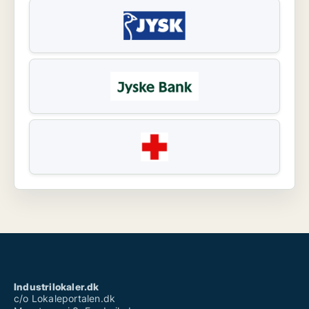
Industrilokaler.dk
c/o Lokaleportalen.dk