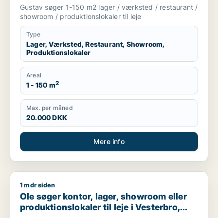
i København K, Vesterbro eller
Gustav søger 1-150 m2 lager / værksted / restaurant /
Frederiksberg m.fl.
showroom / produktionslokaler til leje
Type
Lager, Værksted, Restaurant, Showroom,
Produktionslokaler
Areal
2
1 - 150 m
Max. per måned
20.000 DKK
Mere info
1 mdr siden
Ole søger kontor, lager, showroom eller produktionslokaler til
Ole søger kontor, lager, showroom eller
produktionslokaler til leje i Vesterbro,
Frederiksberg eller Rødovre