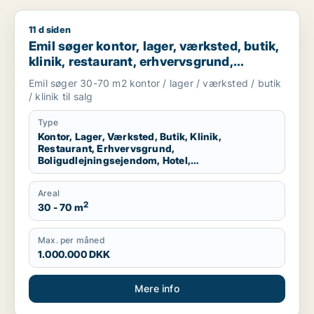
11 d siden
Emil søger kontor, lager, værksted, butik, klinik, restaurant,
Emil søger kontor, lager, værksted, butik,
klinik, restaurant, erhvervsgrund,
boligudlejningsejendom, hotel,
Emil søger 30-70 m2 kontor / lager / værksted / butik
produktionslokaler eller garage til salg i
/ klinik til salg
København K, Vesterbro eller
Frederiksberg m.fl.
Type
Kontor, Lager, Værksted, Butik, Klinik,
Restaurant, Erhvervsgrund,
Boligudlejningsejendom, Hotel,
Produktionslokaler, Garage
Areal
2
30 - 70 m
Max. per måned
1.000.000 DKK
Mere info