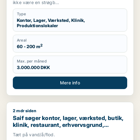
ikke være en strøgb...
Type
Kontor, Lager, Værksted, Klinik,
Produktionslokaler
Areal
2
60 - 200 m
Max. per måned
3.000.000 DKK
Mere info
2 mdr siden
Saif søger kontor, lager, værksted, butik, klinik, restaurant
Saif søger kontor, lager, værksted, butik,
klinik, restaurant, erhvervsgrund,
boligudlejningsejendom, hotel,
Tæt på vand/å/flod.
produktionslokaler eller garage til salg i