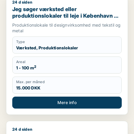
24 d siden
Jeg søger værksted eller produktionslokaler til leje i Københ
Jeg søger værksted eller
produktionslokaler til leje i København K,
Vesterbro eller Frederiksberg m.fl.
Produktionslokale til designvirksomhed med tekstil og
metal
Type
Værksted, Produktionslokaler
Areal
2
1 - 100 m
Max. per måned
15.000 DKK
Mere info
24 d siden
Jeg søger værksted eller produktionslokaler til salg i Københ