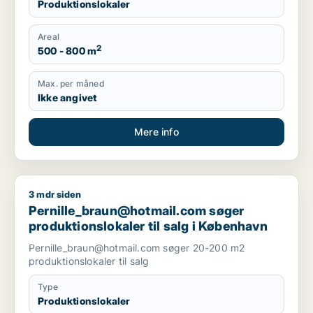
Produktionslokaler
Areal
2
500 - 800 m
Max. per måned
Ikke angivet
Mere info
3 mdr siden
Pernille_braun@hotmail.com søger produktionslokaler til sal
Pernille_braun@hotmail.com søger
produktionslokaler til salg i København
Pernille_braun@hotmail.com søger 20-200 m2
produktionslokaler til salg
Type
Produktionslokaler