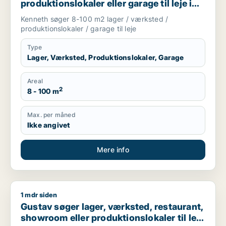
produktionslokaler eller garage til leje i
Frederiksberg, København SV eller Valby
Kenneth søger 8-100 m2 lager / værksted /
m.fl.
produktionslokaler / garage til leje
Type
Lager, Værksted, Produktionslokaler, Garage
Areal
2
8 - 100 m
Max. per måned
Ikke angivet
Mere info
1 mdr siden
Gustav søger lager, værksted, restaurant, showroom eller prod
Gustav søger lager, værksted, restaurant,
showroom eller produktionslokaler til leje