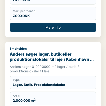
Max. per måned
7.000 DKK
Mere info
1 mdr siden
Anders søger lager, butik eller produktionslokaler til leje i K
Anders søger lager, butik eller
produktionslokaler til leje i København K,
Vesterbro eller Frederiksberg m.fl.
Anders søger 0-2000000 m2 lager / butik /
produktionslokaler til leje
Type
Lager, Butik, Produktionslokaler
Areal
2
2.000.000 m