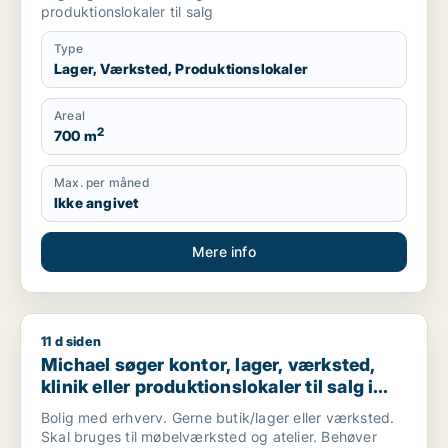
produktionslokaler til salg
Type
Lager, Værksted, Produktionslokaler
Areal
2
700 m
Max. per måned
Ikke angivet
Mere info
11 d siden
Michael søger kontor, lager, værksted, klinik eller produktio
Michael søger kontor, lager, værksted,
klinik eller produktionslokaler til salg i
København, Kongens Lyngby eller
Bolig med erhverv. Gerne butik/lager eller værksted.
Gentofte m.fl.
Skal bruges til møbelværksted og atelier. Behøver