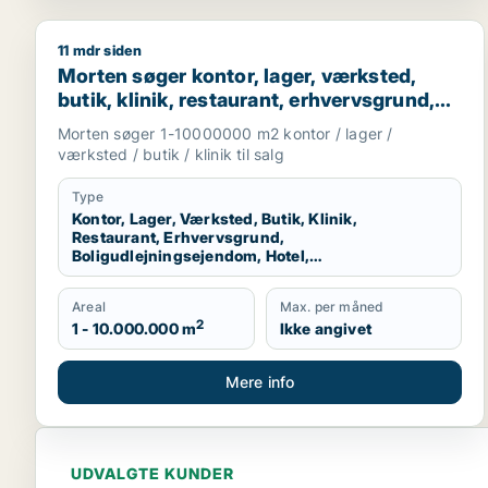
11 mdr siden
Morten søger kontor, lager, værksted, butik, klinik
Morten søger kontor, lager, værksted,
butik, klinik, restaurant, erhvervsgrund,
boligudlejningsejendom, hotel eller
Morten søger 1-10000000 m2 kontor / lager /
produktionslokaler til salg i Region
værksted / butik / klinik til salg
Nordjylland
Type
Kontor, Lager, Værksted, Butik, Klinik,
Restaurant, Erhvervsgrund,
Boligudlejningsejendom, Hotel,
Produktionslokaler
Areal
Max. per måned
2
1 - 10.000.000 m
Ikke angivet
Mere info
UDVALGTE KUNDER