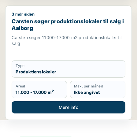
3 mdr siden
, restaurant, erhvervsgrund, boligudlejningsejendom, hotel 
Carsten søger produktionslokaler til salg i Aalborg
Carsten søger produktionslokaler til salg i
Aalborg
Carsten søger 11000-17000 m2 produktionslokaler til
salg
Type
Produktionslokaler
Areal
Max. per måned
2
11.000 - 17.000 m
Ikke angivet
Mere info