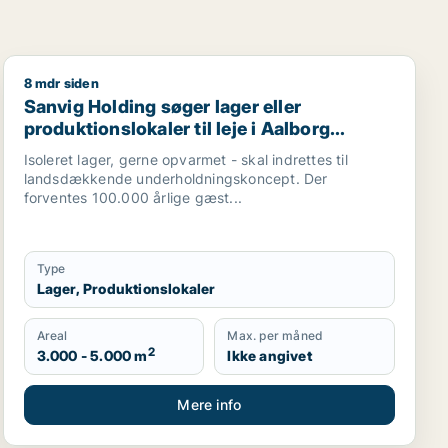
8 mdr siden
ællesskab, restaurant, virtuelt kontor, undervisningslokal
Sanvig Holding søger lager eller produktionslokaler til
Sanvig Holding søger lager eller
produktionslokaler til leje i Aalborg
Centrum, Aalborg SV eller Aalborg SØ
Isoleret lager, gerne opvarmet - skal indrettes til
m.fl.
landsdækkende underholdningskoncept. Der
forventes 100.000 årlige gæst...
Type
Lager, Produktionslokaler
Areal
Max. per måned
2
3.000 - 5.000 m
Ikke angivet
Mere info