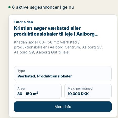
6 aktive søgeannoncer lige nu
1 mdr siden
Kristian søger værksted eller produktionslokaler ti
Kristian søger værksted eller
produktionslokaler til leje i Aalborg
Centrum, Aalborg SV eller Aalborg SØ
Kristian søger 80-150 m2 værksted /
m.fl.
produktionslokaler i Aalborg Centrum, Aalborg SV,
Aalborg SØ, Aalborg Øst til leje
Type
Værksted, Produktionslokaler
Areal
Max. per måned
2
80 - 150 m
10.000 DKK
Mere info