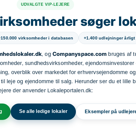
UDVALGTE VIP-LEJERE
irksomheder søger lok
+150.000 virksomheder i databasen
+1.400 udlejninger årligt
mhedslokaler.dk
Companyspace.com
, og
bruges af t
ksomheder, sundhedsvirksomheder, ejendomsinvestorer 
ning, overblik over markedet for erhvervsejendomme og
il leje og ejendomme til salg. Herunder ser du et lille b
lejere der anvender Lokaleportalen.dk:
g
Se alle ledige lokaler
Eksempler på udlejer