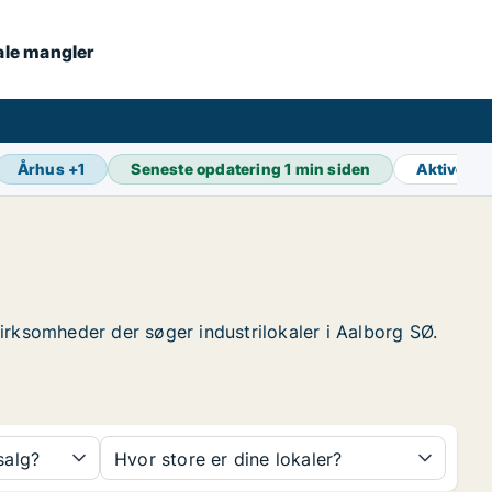
kale mangler
Århus
+
1
Seneste opdatering
1 min siden
Aktive a
 virksomheder der søger industrilokaler i Aalborg SØ.
 salg?
Hvor store er dine lokaler?