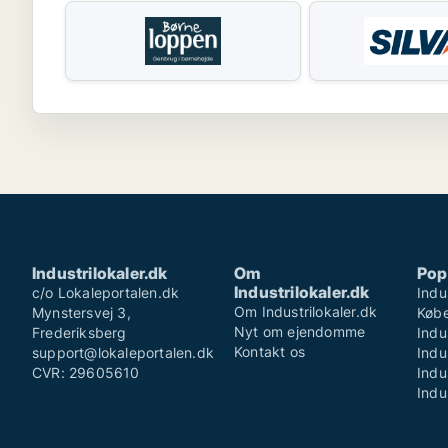
Industrilokaler.dk
Om
Pop
Industrilokaler.dk
c/o Lokaleportalen.dk
Indu
Om Industrilokaler.dk
Mynstersvej 3,
Køb
Nyt om ejendomme
Frederiksberg
Indu
Kontakt os
support@lokaleportalen.dk
Indu
CVR: 29605610
Indu
Indu