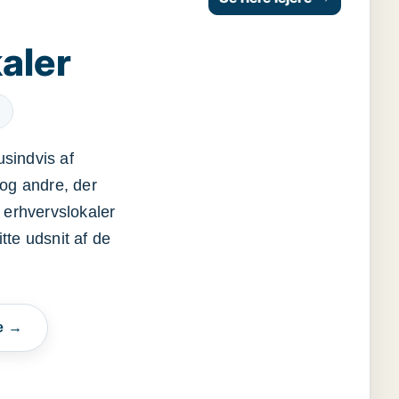
aler
usindvis af
og andre, der
 erhvervslokaler
itte udsnit af de
e →