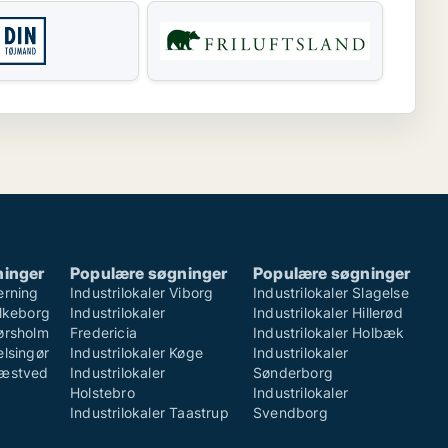
ninger
Populære søgninger
Populære søgninger
erning
Industrilokaler Viborg
Industrilokaler Slagelse
ilkeborg
Industrilokaler
Industrilokaler Hillerød
Hørsholm
Fredericia
Industrilokaler Holbæk
elsingør
Industrilokaler Køge
Industrilokaler
Næstved
Industrilokaler
Sønderborg
Holstebro
Industrilokaler
Industrilokaler Taastrup
Svendborg