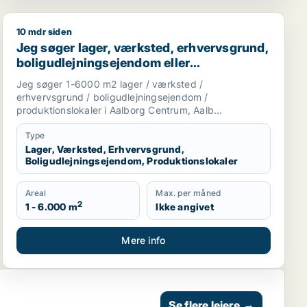
10 mdr siden
eller produktionslokaler til salg i Region Nordjylland
Jeg søger lager, værksted, erhvervsgrund, boligudlejni
Jeg søger lager, værksted, erhvervsgrund,
boligudlejningsejendom eller
produktionslokaler til salg i Aalborg
Jeg søger 1-6000 m2 lager / værksted /
Centrum, Aalborg SV eller Aalborg SØ
erhvervsgrund / boligudlejningsejendom /
m.fl.
produktionslokaler i Aalborg Centrum, Aalb...
Type
Lager, Værksted, Erhvervsgrund,
Boligudlejningsejendom, Produktionslokaler
Areal
Max. per måned
2
1 - 6.000 m
Ikke angivet
Mere info
Se flere lejere
→