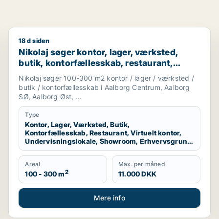
18 d siden
l leje i Aalborg Centrum, Aalborg SV eller Aalborg SØ m.fl.
Nikolaj søger kontor, lager, værksted, butik, kontorf
Nikolaj søger kontor, lager, værksted,
butik, kontorfællesskab, restaurant,
virtuelt kontor, undervisningslokale,
Nikolaj søger 100-300 m2 kontor / lager / værksted /
showroom, erhvervsgrund,
butik / kontorfællesskab i Aalborg Centrum, Aalborg
produktionslokaler eller garage til leje i
SØ, Aalborg Øst, ...
Aalborg Centrum, Aalborg SØ eller
Type
Aalborg Øst m.fl.
Kontor, Lager, Værksted, Butik,
Kontorfællesskab, Restaurant, Virtuelt kontor,
Undervisningslokale, Showroom, Erhvervsgrund,
Produktionslokaler, Garage
Areal
Max. per måned
2
100 - 300 m
11.000 DKK
Mere info