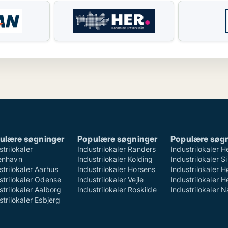
ulære søgninger
Populære søgninger
Populære søg
strilokaler
Industrilokaler Randers
Industrilokaler H
enhavn
Industrilokaler Kolding
Industrilokaler S
strilokaler Aarhus
Industrilokaler Horsens
Industrilokaler 
strilokaler Odense
Industrilokaler Vejle
Industrilokaler H
strilokaler Aalborg
Industrilokaler Roskilde
Industrilokaler 
strilokaler Esbjerg