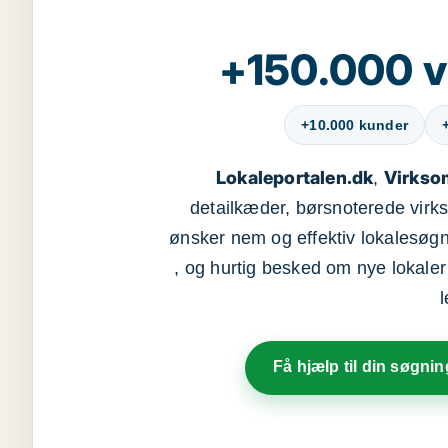
+150.000 v
+10.000 kunder
Lokaleportalen.dk
Virkso
,
detailkæder, børsnoterede vir
ønsker nem og effektiv lokalesøg
, og hurtig besked om nye lokaler t
Få hjælp til din søgnin