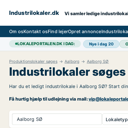
Industrilokaler.dk
Vi samler ledige industrilokal
Om os
Kontakt os
Find lejer
Opret annonce
Industrilok
LOKALEPORTALEN.DK I DAG:
Nye i dag
20
O
Produktionslokaler søges
Aalborg
Aalborg SØ
Industrilokaler søges
Har du et ledigt industrilokale i Aalborg SØ? Start di
Få hurtig hjælp til udlejning via mail:
vip@lokaleportal
Aalborg SØ
Lokaletyp