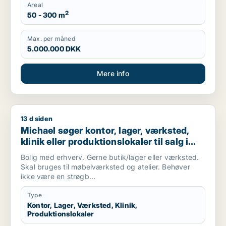
Areal
2
50 - 300 m
Max. per måned
5.000.000 DKK
Mere info
13 d siden
Michael søger kontor, lager, værksted, klinik eller produktio
Michael søger kontor, lager, værksted,
klinik eller produktionslokaler til salg i
København, Kongens Lyngby eller
Bolig med erhverv. Gerne butik/lager eller værksted.
Gentofte m.fl.
Skal bruges til møbelværksted og atelier. Behøver
ikke være en strøgb...
Type
Kontor, Lager, Værksted, Klinik,
Produktionslokaler