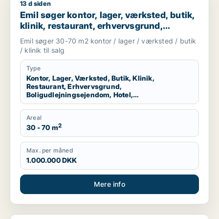
13 d siden
Emil søger kontor, lager, værksted, butik, klinik, restaurant,
Emil søger kontor, lager, værksted, butik,
klinik, restaurant, erhvervsgrund,
boligudlejningsejendom, hotel,
Emil søger 30-70 m2 kontor / lager / værksted / butik
produktionslokaler eller garage til salg i
/ klinik til salg
København K, Vesterbro eller
Frederiksberg m.fl.
Type
Kontor, Lager, Værksted, Butik, Klinik,
Restaurant, Erhvervsgrund,
Boligudlejningsejendom, Hotel,
Produktionslokaler, Garage
Areal
2
30 - 70 m
Max. per måned
1.000.000 DKK
Mere info