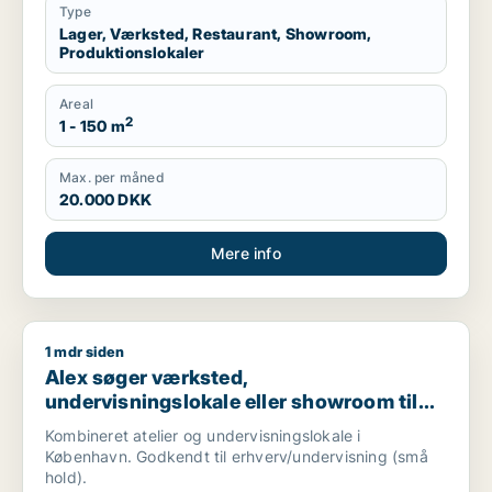
Type
Lager, Værksted, Restaurant, Showroom,
Produktionslokaler
Areal
2
1 - 150 m
Max. per måned
20.000 DKK
Mere info
1 mdr siden
Alex søger værksted, undervisningslokale eller showroom til l
Alex søger værksted,
undervisningslokale eller showroom til
leje i København K, Vesterbro eller
Kombineret atelier og undervisningslokale i
Frederiksberg m.fl.
København. Godkendt til erhverv/undervisning (små
hold).