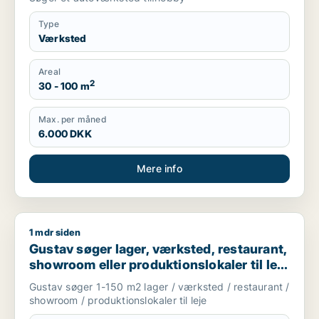
Type
Værksted
Areal
2
30 - 100 m
Max. per måned
6.000 DKK
Mere info
1 mdr siden
Gustav søger lager, værksted, restaurant, showroom eller prod
Gustav søger lager, værksted, restaurant,
showroom eller produktionslokaler til leje
i København K, Vesterbro eller
Gustav søger 1-150 m2 lager / værksted / restaurant /
Frederiksberg m.fl.
showroom / produktionslokaler til leje