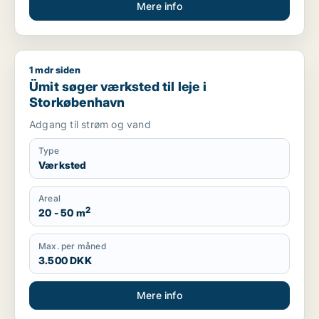
Mere info
1 mdr siden
Ümit søger værksted til leje i Storkøbenhavn
Ümit søger værksted til leje i
Storkøbenhavn
Adgang til strøm og vand
Type
Værksted
Areal
2
20 - 50 m
Max. per måned
3.500 DKK
Mere info