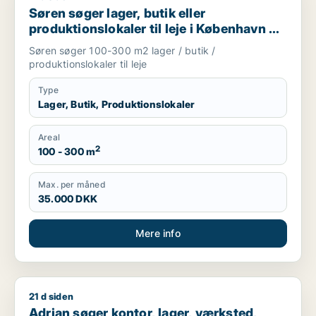
Søren søger lager, butik eller
produktionslokaler til leje i København K,
Vesterbro eller Frederiksberg m.fl.
Søren søger 100-300 m2 lager / butik /
produktionslokaler til leje
Type
Lager, Butik, Produktionslokaler
Areal
2
100 - 300 m
Max. per måned
35.000 DKK
Mere info
21 d siden
Adrian søger kontor, lager, værksted, butik, erhvervsgrund el
Adrian søger kontor, lager, værksted,