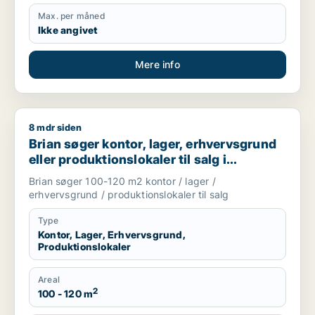
Max. per måned
Ikke angivet
Mere info
8 mdr siden
Brian søger kontor, lager, erhvervsgrund eller produktionslok
Brian søger kontor, lager, erhvervsgrund
eller produktionslokaler til salg i
København
Brian søger 100-120 m2 kontor / lager /
erhvervsgrund / produktionslokaler til salg
Type
Kontor, Lager, Erhvervsgrund,
Produktionslokaler
Areal
2
100 - 120 m