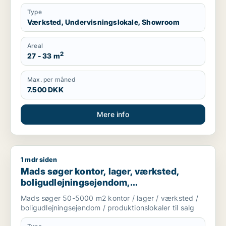
Type
Værksted, Undervisningslokale, Showroom
Areal
2
27 - 33 m
Max. per måned
7.500 DKK
Mere info
1 mdr siden
Mads søger kontor, lager, værksted, boligudlejningsejendom, 
Mads søger kontor, lager, værksted,
boligudlejningsejendom,
produktionslokaler eller garage til salg i
Mads søger 50-5000 m2 kontor / lager / værksted /
København
boligudlejningsejendom / produktionslokaler til salg