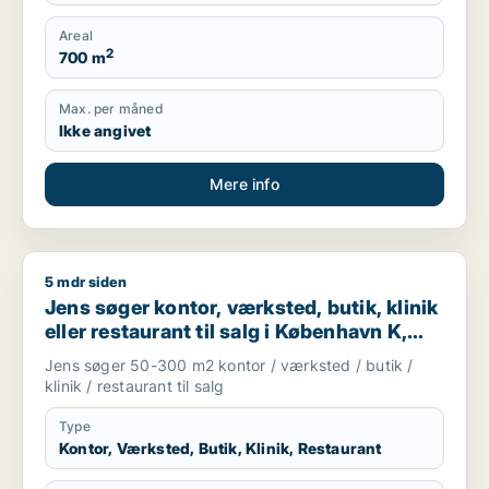
Areal
2
700 m
Max. per måned
Ikke angivet
Mere info
5 mdr siden
Jens søger kontor, værksted, butik, klinik eller restaurant ti
Jens søger kontor, værksted, butik, klinik
eller restaurant til salg i København K,
Vesterbro eller Frederiksberg m.fl.
Jens søger 50-300 m2 kontor / værksted / butik /
klinik / restaurant til salg
Type
Kontor, Værksted, Butik, Klinik, Restaurant