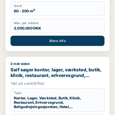
Areal
2
60 - 200 m
Max. per måned
3.000.000 DKK
Mere info
2 mdr siden
Saif søger kontor, lager, værksted, butik, klinik, restaurant
Saif søger kontor, lager, værksted, butik,
klinik, restaurant, erhvervsgrund,
boligudlejningsejendom, hotel,
Tæt på vand/å/flod.
produktionslokaler eller garage til salg i
Storkøbenhavn
Type
Kontor, Lager, Værksted, Butik, Klinik,
Restaurant, Erhvervsgrund,
Boligudlejningsejendom, Hotel,
Produktionslokaler, Garage