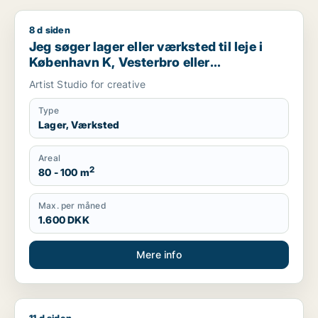
8 d siden
Jeg søger lager eller værksted til leje i København K, Vesterb
Jeg søger lager eller værksted til leje i
København K, Vesterbro eller
Frederiksberg m.fl.
Artist Studio for creative
Type
Lager, Værksted
Areal
2
80 - 100 m
Max. per måned
1.600 DKK
Mere info