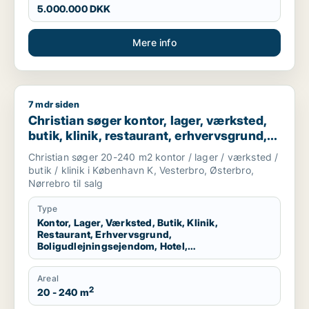
5.000.000 DKK
Mere info
7 mdr siden
Christian søger kontor, lager, værksted, butik, klinik, restau
Christian søger kontor, lager, værksted,
butik, klinik, restaurant, erhvervsgrund,
boligudlejningsejendom, hotel,
Christian søger 20-240 m2 kontor / lager / værksted /
produktionslokaler eller garage til salg i
butik / klinik i København K, Vesterbro, Østerbro,
København K, Vesterbro eller Østerbro
Nørrebro til salg
m.fl.
Type
Kontor, Lager, Værksted, Butik, Klinik,
Restaurant, Erhvervsgrund,
Boligudlejningsejendom, Hotel,
Produktionslokaler, Garage
Areal
2
20 - 240 m