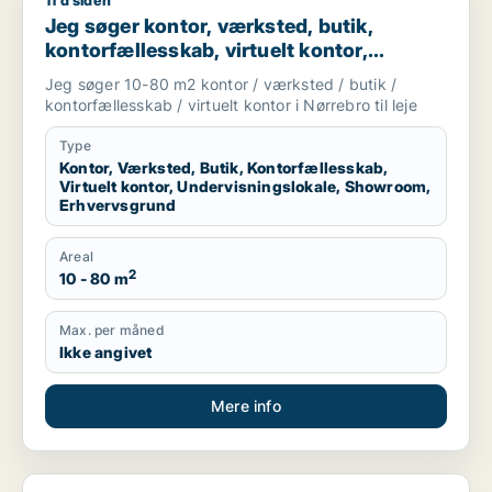
11 d siden
Jeg søger kontor, værksted, butik, kontorfællesskab, virtuelt
Jeg søger kontor, værksted, butik,
kontorfællesskab, virtuelt kontor,
undervisningslokale, showroom eller
Jeg søger 10-80 m2 kontor / værksted / butik /
erhvervsgrund til leje i Nørrebro
kontorfællesskab / virtuelt kontor i Nørrebro til leje
Type
Kontor, Værksted, Butik, Kontorfællesskab,
Virtuelt kontor, Undervisningslokale, Showroom,
Erhvervsgrund
Areal
2
10 - 80 m
Max. per måned
Ikke angivet
Mere info