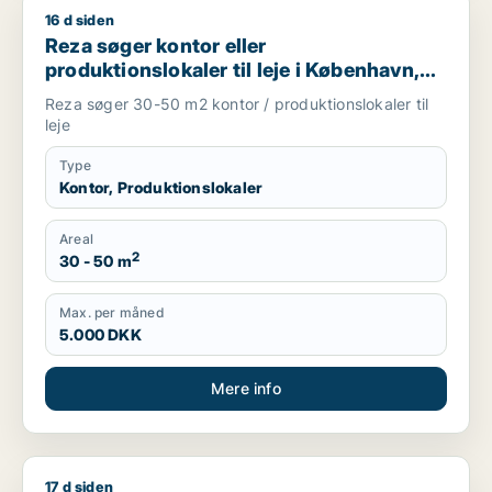
16 d siden
Reza søger kontor eller produktionslokaler til leje i Københav
Reza søger kontor eller
produktionslokaler til leje i København,
Frederiksberg eller Ørestad m.fl.
Reza søger 30-50 m2 kontor / produktionslokaler til
leje
Type
Kontor, Produktionslokaler
Areal
2
30 - 50 m
Max. per måned
5.000 DKK
Mere info
17 d siden
Søren søger lager, butik eller produktionslokaler til leje i Kø