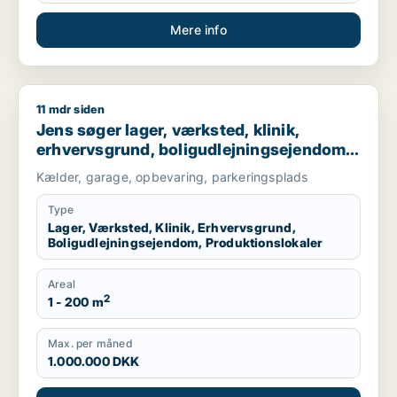
Mere info
11 mdr siden
Jens søger lager, værksted, klinik, erhvervsgrund, boligudlej
Jens søger lager, værksted, klinik,
erhvervsgrund, boligudlejningsejendom
eller produktionslokaler til salg i
Kælder, garage, opbevaring, parkeringsplads
København K, Vesterbro eller
Frederiksberg m.fl.
Type
Lager, Værksted, Klinik, Erhvervsgrund,
Boligudlejningsejendom, Produktionslokaler
Areal
2
1 - 200 m
Max. per måned
1.000.000 DKK