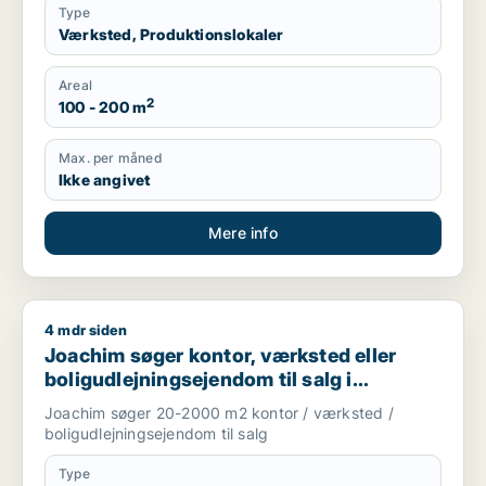
Type
Værksted, Produktionslokaler
Areal
2
100 - 200 m
Max. per måned
Ikke angivet
Mere info
4 mdr siden
Joachim søger kontor, værksted eller boligudlejningsejendom
Joachim søger kontor, værksted eller
boligudlejningsejendom til salg i
Storkøbenhavn
Joachim søger 20-2000 m2 kontor / værksted /
boligudlejningsejendom til salg
Type