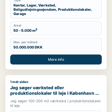
Type
Kontor, Lager, Værksted,
Boligudlejningsejendom, Produktionslokaler,
Garage
Areal
2
50 - 5.000 m
Max. per måned
50.000.000 DKK
Mere info
1 mdr siden
Jeg søger værksted eller produktionslokaler til leje i Københ
Jeg søger værksted eller
produktionslokaler til leje i København K,
Vesterbro eller Frederiksberg m.fl.
Jeg søger 100-200 m2 værksted / produktionslokaler
til leje