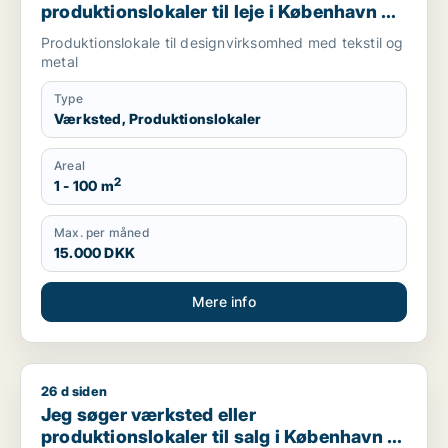
produktionslokaler til leje i København K,
Vesterbro eller Frederiksberg m.fl.
Produktionslokale til designvirksomhed med tekstil og
metal
Type
Værksted, Produktionslokaler
Areal
2
1 - 100 m
Max. per måned
15.000 DKK
Mere info
26 d siden
Jeg søger værksted eller produktionslokaler til salg i Københ
Jeg søger værksted eller
produktionslokaler til salg i København K,