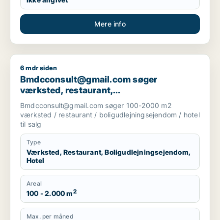
Mere info
6 mdr siden
Bmdcconsult@gmail.com søger værksted, restaurant, boligudl
Bmdcconsult@gmail.com søger
værksted, restaurant,
boligudlejningsejendom eller hotel til salg
Bmdcconsult@gmail.com søger 100-2000 m2
i Storkøbenhavn
værksted / restaurant / boligudlejningsejendom / hotel
til salg
Type
Værksted, Restaurant, Boligudlejningsejendom,
Hotel
Areal
2
100 - 2.000 m
Max. per måned