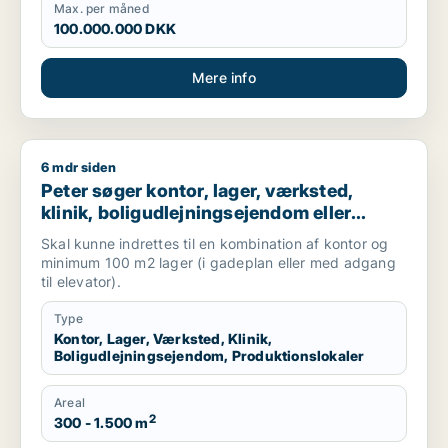
Max. per måned
100.000.000 DKK
Mere info
6 mdr siden
Peter søger kontor, lager, værksted, klinik, boligudlejningsej
Peter søger kontor, lager, værksted,
klinik, boligudlejningsejendom eller
produktionslokaler til salg i
Skal kunne indrettes til en kombination af kontor og
Frederiksberg, Østerbro eller Nordhavn
minimum 100 m2 lager (i gadeplan eller med adgang
m.fl.
til elevator).
Type
Kontor, Lager, Værksted, Klinik,
Boligudlejningsejendom, Produktionslokaler
Areal
2
300 - 1.500 m