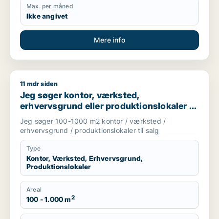
Max. per måned
Ikke angivet
Mere info
11 mdr siden
Jeg søger kontor, værksted, erhvervsgrund eller produktionsl
Jeg søger kontor, værksted,
erhvervsgrund eller produktionslokaler til
salg i Storkøbenhavn
Jeg søger 100-1000 m2 kontor / værksted /
erhvervsgrund / produktionslokaler til salg
Type
Kontor, Værksted, Erhvervsgrund,
Produktionslokaler
Areal
2
100 - 1.000 m