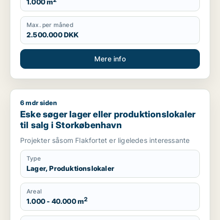
2
1.000 m
Max. per måned
2.500.000 DKK
Mere info
6 mdr siden
Eske søger lager eller produktionslokaler til salg i Storkøbe
Eske søger lager eller produktionslokaler
til salg i Storkøbenhavn
Projekter såsom Flakfortet er ligeledes interessante
Type
Lager, Produktionslokaler
Areal
2
1.000 - 40.000 m