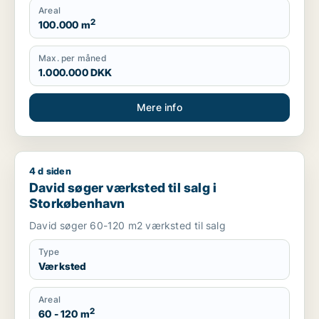
Areal
2
100.000 m
Max. per måned
1.000.000 DKK
Mere info
4 d siden
David søger værksted til salg i Storkøbenhavn
David søger værksted til salg i
Storkøbenhavn
David søger 60-120 m2 værksted til salg
Type
Værksted
Areal
2
60 - 120 m