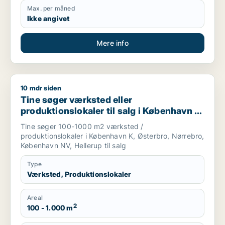
Max. per måned
Ikke angivet
Mere info
10 mdr siden
Tine søger værksted eller produktionslokaler til salg i Køben
Tine søger værksted eller
produktionslokaler til salg i København K,
Østerbro eller Nørrebro m.fl.
Tine søger 100-1000 m2 værksted /
produktionslokaler i København K, Østerbro, Nørrebro,
København NV, Hellerup til salg
Type
Værksted, Produktionslokaler
Areal
2
100 - 1.000 m