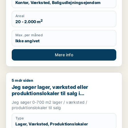
Kontor, Værksted, Boligudlejningsejendom
Areal
2
20 - 2.000 m
Max. per måned
Ikke angivet
Mere info
5 mdr siden
Jeg søger lager, værksted eller produktionslokaler til salg 
Jeg søger lager, værksted eller
produktionslokaler til salg i
Storkøbenhavn
Jeg søger 0-700 m2 lager / værksted /
produktionslokaler til salg
Type
Lager, Værksted, Produktionslokaler