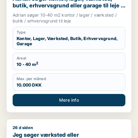
butik, erhvervsgrund eller garage til leje i
København K, Vesterbro eller
Adrian søger 10-40 m2 kontor / lager / værksted /
Frederiksberg m.fl.
butik / erhvervsgrund til leje
Type
Kontor, Lager, Værksted, Butik, Erhvervsgrund,
Garage
Areal
2
10 - 40 m
Max. per måned
10.000 DKK
Mere info
26 d siden
Jeg søger værksted eller produktionslokaler til leje i Københ
Jeg søger værksted eller