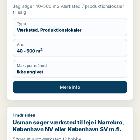
Vesterbro eller Frederiksberg m.fl.
Jeg søger 40-500 m2 værksted / produktionslokaler
til salg
Type
Værksted, Produktionslokaler
Areal
2
40 - 500 m
Max. per måned
Ikke angivet
Mere info
1 mdr siden
Usman søger værksted til leje i Nørrebro, København NV ell
Usman søger værksted til leje i Nørrebro,
København NV eller København SV m.fl.
Søger et autoværksted til.hobby