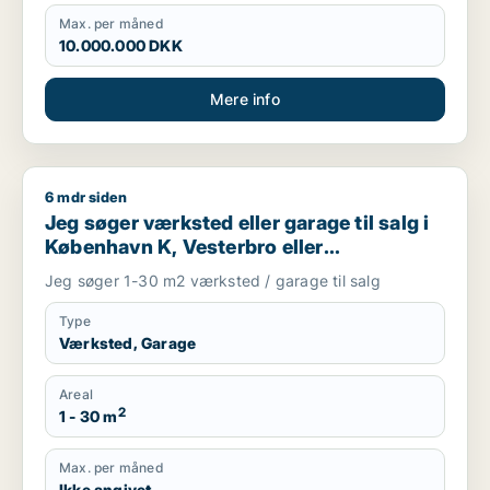
Max. per måned
10.000.000 DKK
Mere info
6 mdr siden
Jeg søger værksted eller garage til salg i København K, Veste
Jeg søger værksted eller garage til salg i
København K, Vesterbro eller
Frederiksberg m.fl.
Jeg søger 1-30 m2 værksted / garage til salg
Type
Værksted, Garage
Areal
2
1 - 30 m
Max. per måned
Ikke angivet