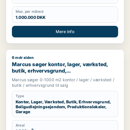
Max. per måned
1.000.000 DKK
Mere info
6 mdr siden
Marcus søger kontor, lager, værksted, butik, erhvervsgrund, 
Marcus søger kontor, lager, værksted,
butik, erhvervsgrund,
boligudlejningsejendom,
Marcus søger 0-1000 m2 kontor / lager / værksted /
produktionslokaler eller garage til salg i
butik / erhvervsgrund til salg
Storkøbenhavn
Type
Kontor, Lager, Værksted, Butik, Erhvervsgrund,
Boligudlejningsejendom, Produktionslokaler,
Garage
Areal