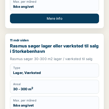
Max. per måned
Ikke angivet
Mere info
11 mdr siden
Rasmus søger lager eller værksted til salg i Storkøbenhavn
Rasmus søger lager eller værksted til salg
i Storkøbenhavn
Rasmus søger 30-300 m2 lager / værksted til salg
Type
Lager, Værksted
Areal
2
30 - 300 m
Max. per måned
Ikke angivet