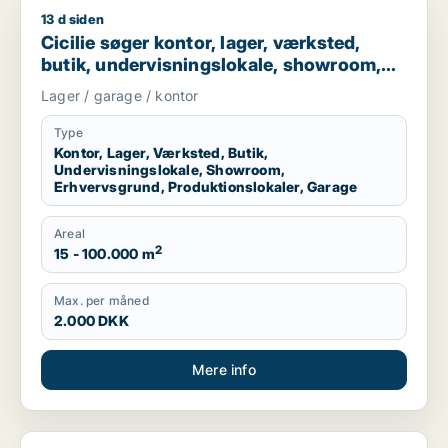
13 d siden
Cicilie søger kontor, lager, værksted, butik, undervisningslo
Cicilie søger kontor, lager, værksted,
butik, undervisningslokale, showroom,
erhvervsgrund, produktionslokaler eller
Lager / garage / kontor
garage til leje i Region Sjælland eller
Nordsjælland
Type
Kontor, Lager, Værksted, Butik,
Undervisningslokale, Showroom,
Erhvervsgrund, Produktionslokaler, Garage
Areal
2
15 - 100.000 m
Max. per måned
2.000 DKK
Mere info