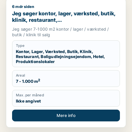
6 mdr siden
Jeg søger kontor, lager, værksted, butik, klinik, restaurant, 
Jeg søger kontor, lager, værksted, butik,
klinik, restaurant,
boligudlejningsejendom, hotel eller
Jeg søger 7-1000 m2 kontor / lager / værksted /
produktionslokaler til salg i Vordingborg,
butik / klinik til salg
Guldborgsund eller Lolland
Type
Kontor, Lager, Værksted, Butik, Klinik,
Restaurant, Boligudlejningsejendom, Hotel,
Produktionslokaler
Areal
2
7 - 1.000 m
Max. per måned
Ikke angivet
Mere info