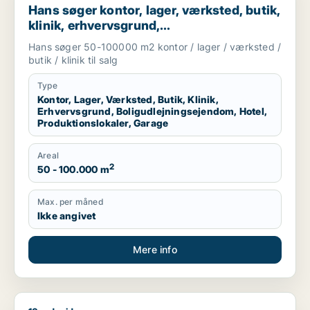
Hans søger kontor, lager, værksted, butik,
klinik, erhvervsgrund,
boligudlejningsejendom, hotel,
Hans søger 50-100000 m2 kontor / lager / værksted /
produktionslokaler eller garage til salg i
butik / klinik til salg
Region Sjælland
Type
Kontor, Lager, Værksted, Butik, Klinik,
Erhvervsgrund, Boligudlejningsejendom, Hotel,
Produktionslokaler, Garage
Areal
2
50 - 100.000 m
Max. per måned
Ikke angivet
Mere info