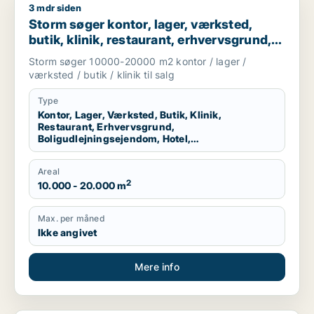
3 mdr siden
Storm søger kontor, lager, værksted, butik, klinik, restaurant
Storm søger kontor, lager, værksted,
butik, klinik, restaurant, erhvervsgrund,
boligudlejningsejendom, hotel,
Storm søger 10000-20000 m2 kontor / lager /
produktionslokaler eller garage til salg i
værksted / butik / klinik til salg
Vallensbæk, Ballerup eller Allerød m.fl.
Type
Kontor, Lager, Værksted, Butik, Klinik,
Restaurant, Erhvervsgrund,
Boligudlejningsejendom, Hotel,
Produktionslokaler, Garage
Areal
2
10.000 - 20.000 m
Max. per måned
Ikke angivet
Mere info