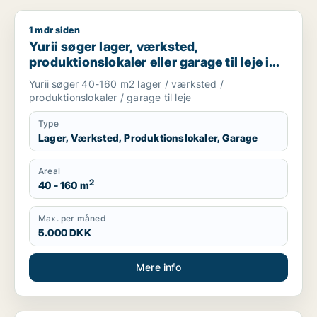
1 mdr siden
Yurii søger lager, værksted, produktionslokaler eller garage ti
Yurii søger lager, værksted,
produktionslokaler eller garage til leje i
Region Sjælland
Yurii søger 40-160 m2 lager / værksted /
produktionslokaler / garage til leje
Type
Lager, Værksted, Produktionslokaler, Garage
Areal
2
40 - 160 m
Max. per måned
5.000 DKK
Mere info