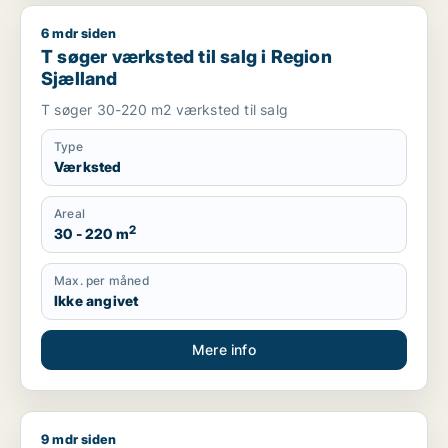
6 mdr siden
T søger værksted til salg i Region Sjælland
T søger værksted til salg i Region
Sjælland
T søger 30-220 m2 værksted til salg
Type
Værksted
Areal
2
30 - 220 m
Max. per måned
Ikke angivet
Mere info
9 mdr siden
Hans søger kontor, lager, værksted, butik, klinik, erhvervsgr