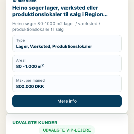
10 mdr siden
Heino søger lager, værksted eller produktionslokaler til salg
Heino søger lager, værksted eller
produktionslokaler til salg i Region
Sjælland
Heino søger 80-1000 m2 lager / værksted /
produktionslokaler til salg
Type
Lager, Værksted, Produktionslokaler
Areal
2
80 - 1.000 m
Max. per måned
800.000 DKK
Mere info
UDVALGTE KUNDER
UDVALGTE VIP-LEJERE