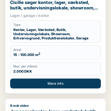
Cicilie søger kontor, lager, værksted,
butik, undervisningslokale, showroom,
erhvervsgrund, produktionslokaler eller
Lager / garage / kontor
garage til leje i Region Sjælland eller
Nordsjælland
Type
Kontor, Lager, Værksted, Butik,
Undervisningslokale, Showroom,
Erhvervsgrund, Produktionslokaler, Garage
Areal
2
15 - 100.000 m
Max. per måned
2.000 DKK
Mere info
6 mdr siden
Jeg søger kontor, lager, værksted, butik, klinik, restaurant, 