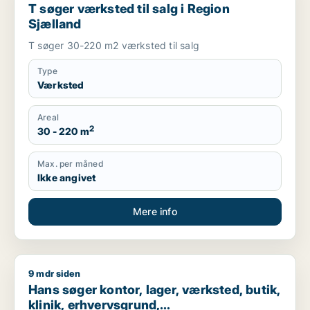
T søger værksted til salg i Region
Sjælland
T søger 30-220 m2 værksted til salg
Type
Værksted
Areal
2
30 - 220 m
Max. per måned
Ikke angivet
Mere info
9 mdr siden
Hans søger kontor, lager, værksted, butik, klinik, erhvervsgr
Hans søger kontor, lager, værksted, butik,
klinik, erhvervsgrund,