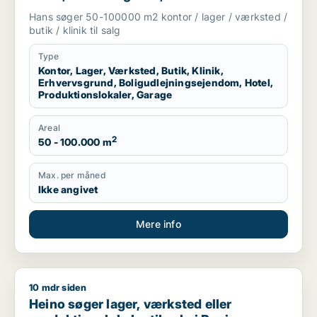
boligudlejningsejendom, hotel,
Hans søger 50-100000 m2 kontor / lager / værksted /
produktionslokaler eller garage til salg i
butik / klinik til salg
Region Sjælland
Type
Kontor, Lager, Værksted, Butik, Klinik,
Erhvervsgrund, Boligudlejningsejendom, Hotel,
Produktionslokaler, Garage
Areal
2
50 - 100.000 m
Max. per måned
Ikke angivet
Mere info
10 mdr siden
Heino søger lager, værksted eller produktionslokaler til salg
Heino søger lager, værksted eller