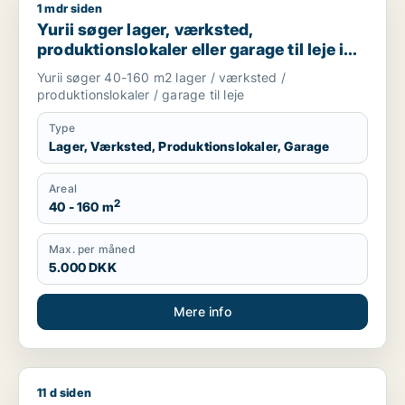
1 mdr siden
Yurii søger lager, værksted, produktionslokaler eller garage ti
Yurii søger lager, værksted,
produktionslokaler eller garage til leje i
Region Sjælland
Yurii søger 40-160 m2 lager / værksted /
produktionslokaler / garage til leje
Type
Lager, Værksted, Produktionslokaler, Garage
Areal
2
40 - 160 m
Max. per måned
5.000 DKK
Mere info
11 d siden
Cicilie søger kontor, lager, værksted, butik, undervisningslo