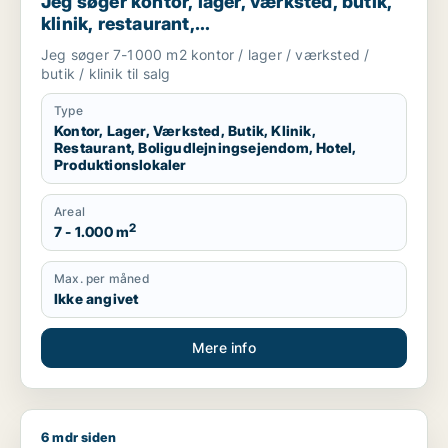
Jeg søger kontor, lager, værksted, butik,
klinik, restaurant,
boligudlejningsejendom, hotel eller
Jeg søger 7-1000 m2 kontor / lager / værksted /
produktionslokaler til salg i Vordingborg,
butik / klinik til salg
Guldborgsund eller Lolland
Type
Kontor, Lager, Værksted, Butik, Klinik,
Restaurant, Boligudlejningsejendom, Hotel,
Produktionslokaler
Areal
2
7 - 1.000 m
Max. per måned
Ikke angivet
Mere info
6 mdr siden
T søger værksted til salg i Region Sjælland