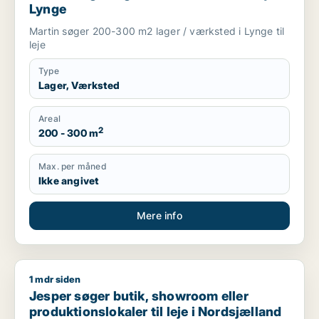
Lynge
Martin søger 200-300 m2 lager / værksted i Lynge til
leje
Type
Lager, Værksted
Areal
2
200 - 300 m
Max. per måned
Ikke angivet
Mere info
1 mdr siden
Jesper søger butik, showroom eller produktionslokaler til lej
Jesper søger butik, showroom eller
produktionslokaler til leje i Nordsjælland