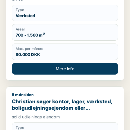
Type
Værksted
Areal
2
700 - 1.500 m
Max. per måned
80.000 DKK
Mere info
5 mdr siden
Christian søger kontor, lager, værksted, boligudlejningsejend
Christian søger kontor, lager, værksted,
boligudlejningsejendom eller
produktionslokaler til salg i Nordsjælland,
solid udlejnings ejendom
Roskilde eller Holbæk
Type