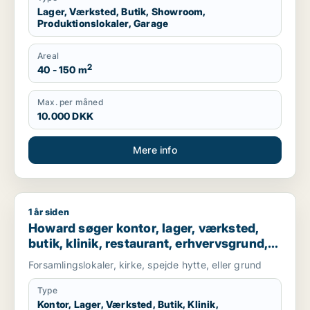
Lager, Værksted, Butik, Showroom,
Produktionslokaler, Garage
Areal
2
40 - 150 m
Max. per måned
10.000 DKK
Mere info
1 år siden
Howard søger kontor, lager, værksted, butik, klinik, restaurant
Howard søger kontor, lager, værksted,
butik, klinik, restaurant, erhvervsgrund,
hotel eller produktionslokaler til salg i
Forsamlingslokaler, kirke, spejde hytte, eller grund
Herlev, Hillerød eller Værløse m.fl.
Type
Kontor, Lager, Værksted, Butik, Klinik,