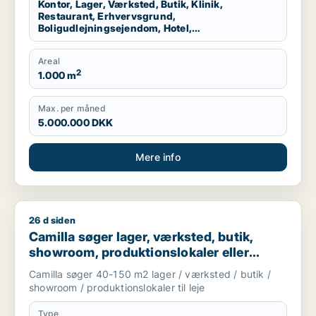
Kontor, Lager, Værksted, Butik, Klinik,
Restaurant, Erhvervsgrund,
Boligudlejningsejendom, Hotel,
Produktionslokaler, Garage
Areal
2
1.000 m
Max. per måned
5.000.000 DKK
Mere info
26 d siden
Camilla søger lager, værksted, butik, showroom, produktionslo
Camilla søger lager, værksted, butik,
showroom, produktionslokaler eller
garage til leje i Nordsjælland
Camilla søger 40-150 m2 lager / værksted / butik /
showroom / produktionslokaler til leje
Type