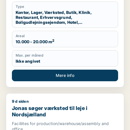
Vallensbæk, Ballerup eller Allerød m.fl.
Type
Kontor, Lager, Værksted, Butik, Klinik,
Restaurant, Erhvervsgrund,
Boligudlejningsejendom, Hotel,
Produktionslokaler, Garage
Areal
2
10.000 - 20.000 m
Max. per måned
Ikke angivet
Mere info
9 d siden
Jonas søger værksted til leje i Nordsjælland
Jonas søger værksted til leje i
Nordsjælland
Faciliites for production/warehouse/assembly and
office