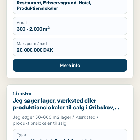
Restaurant, Erhvervsgrund, Hotel,
Produktionslokaler
Areal
2
300 - 2.000 m
Max. per måned
20.000.000 DKK
Mere info
1 år siden
Jeg søger lager, værksted eller produktionslokaler til salg i Gr
Jeg søger lager, værksted eller
produktionslokaler til salg i Gribskov,
Hillerød eller Allerød m.fl.
Jeg søger 50-600 m2 lager / værksted /
produktionslokaler til salg
Type