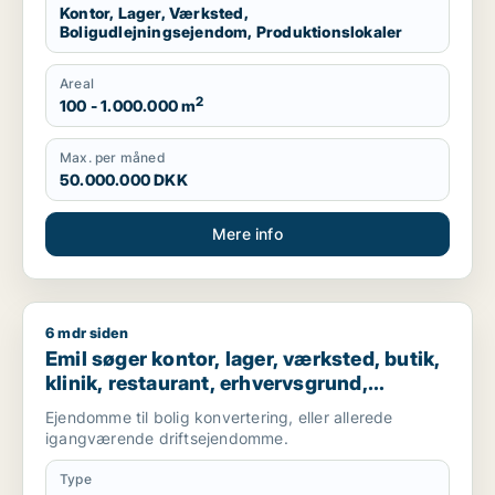
Kontor, Lager, Værksted,
Boligudlejningsejendom, Produktionslokaler
Areal
2
100 - 1.000.000 m
Max. per måned
50.000.000 DKK
Mere info
6 mdr siden
Emil søger kontor, lager, værksted, butik, klinik, restaurant,
Emil søger kontor, lager, værksted, butik,
klinik, restaurant, erhvervsgrund,
boligudlejningsejendom, hotel,
Ejendomme til bolig konvertering, eller allerede
produktionslokaler eller garage til salg i
igangværende driftsejendomme.
Nordsjælland
Type