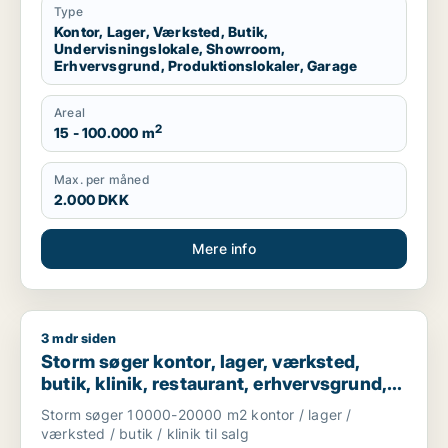
Nordsjælland
Type
Kontor, Lager, Værksted, Butik,
Undervisningslokale, Showroom,
Erhvervsgrund, Produktionslokaler, Garage
Areal
2
15 - 100.000 m
Max. per måned
2.000 DKK
Mere info
3 mdr siden
Storm søger kontor, lager, værksted, butik, klinik, restaurant
Storm søger kontor, lager, værksted,
butik, klinik, restaurant, erhvervsgrund,
boligudlejningsejendom, hotel,
Storm søger 10000-20000 m2 kontor / lager /
produktionslokaler eller garage til salg i
værksted / butik / klinik til salg