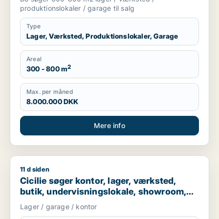
produktionslokaler / garage til salg
Type
Lager, Værksted, Produktionslokaler, Garage
Areal
2
300 - 800 m
Max. per måned
8.000.000 DKK
Mere info
11 d siden
Cicilie søger kontor, lager, værksted, butik, undervisningslo
Cicilie søger kontor, lager, værksted,
butik, undervisningslokale, showroom,
erhvervsgrund, produktionslokaler eller
Lager / garage / kontor
garage til leje i Region Sjælland eller