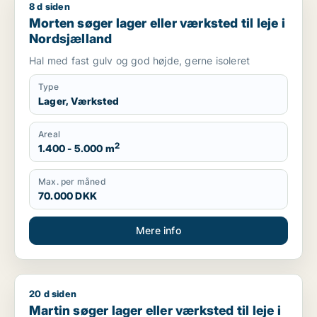
8 d siden
Morten søger lager eller værksted til leje i Nordsjælland
Morten søger lager eller værksted til leje i
Nordsjælland
Hal med fast gulv og god højde, gerne isoleret
Type
Lager, Værksted
Areal
2
1.400 - 5.000 m
Max. per måned
70.000 DKK
Mere info
20 d siden
Martin søger lager eller værksted til leje i Lynge
Martin søger lager eller værksted til leje i