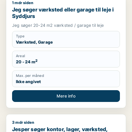
1 mdr siden
Jeg søger værksted eller garage til leje i Syddjurs
Jeg søger værksted eller garage til leje i
Syddjurs
Jeg søger 20-24 m2 værksted / garage til leje
Type
Værksted, Garage
Areal
2
20 - 24 m
Max. per måned
Ikke angivet
Mere info
3 mdr siden
Jesper søger kontor, lager, værksted, erhvervsgrund eller prod
Jesper søger kontor, lager, værksted,