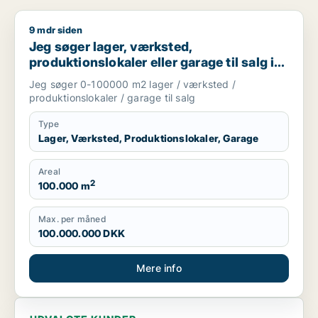
9 mdr siden
Jeg søger lager, værksted, produktionslokaler eller garage til
Jeg søger lager, værksted,
produktionslokaler eller garage til salg i
Vejen, Brørup eller Holsted m.fl.
Jeg søger 0-100000 m2 lager / værksted /
produktionslokaler / garage til salg
Type
Lager, Værksted, Produktionslokaler, Garage
Areal
2
100.000 m
Max. per måned
100.000.000 DKK
Mere info