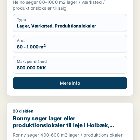
Heino søger 80-1000 m2 lager / værksted /
produktionslokaler til salg
Type
Lager, Værksted, Produktionslokaler
Areal
2
80 - 1.000 m
Max. per måned
800.000 DKK
Mere info
23 d siden
Ronny søger lager eller produktionslokaler til leje i Holbæk, T
Ronny søger lager eller
produktionslokaler til leje i Holbæk,
Tølløse eller Ugerløse m.fl.
Ronny søger 400-600 m2 lager / produktionslokaler