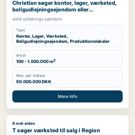
Christian søger kontor, lager, værksted,
boligudlejningsejendom eller
produktionslokaler til salg i Nordsjælland,
solid udlejnings ejendom
Roskilde eller Holbæk
Type
Kontor, Lager, Værksted,
Boligudlejningsejendom, Produktionslokaler
Areal
2
100 - 1.000.000 m
Max. per måned
50.000.000 DKK
Mere info
6 mdr siden
T søger værksted til salg i Region Sjælland
T søger værksted til salg i Region