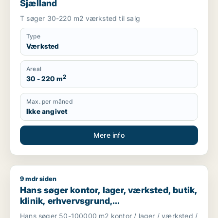
Sjælland
T søger 30-220 m2 værksted til salg
Type
Værksted
Areal
2
30 - 220 m
Max. per måned
Ikke angivet
Mere info
9 mdr siden
Hans søger kontor, lager, værksted, butik, klinik, erhvervsgr
Hans søger kontor, lager, værksted, butik,
klinik, erhvervsgrund,
boligudlejningsejendom, hotel,
Hans søger 50-100000 m2 kontor / lager / værksted /