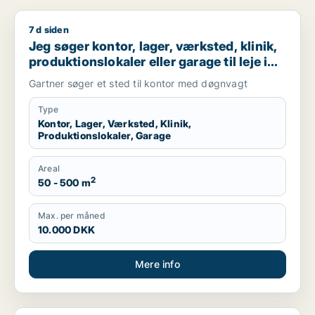
7 d siden
Jeg søger kontor, lager, værksted, klinik, produktionslokaler 
Jeg søger kontor, lager, værksted, klinik,
produktionslokaler eller garage til leje i
Holbæk
Gartner søger et sted til kontor med døgnvagt
Type
Kontor, Lager, Værksted, Klinik,
Produktionslokaler, Garage
Areal
2
50 - 500 m
Max. per måned
10.000 DKK
Mere info