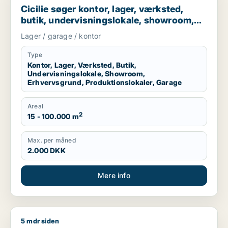
Cicilie søger kontor, lager, værksted,
butik, undervisningslokale, showroom,
erhvervsgrund, produktionslokaler eller
Lager / garage / kontor
garage til leje i Region Sjælland eller
Nordsjælland
Type
Kontor, Lager, Værksted, Butik,
Undervisningslokale, Showroom,
Erhvervsgrund, Produktionslokaler, Garage
Areal
2
15 - 100.000 m
Max. per måned
2.000 DKK
Mere info
5 mdr siden
Christian søger kontor, lager, værksted, boligudlejningsejend