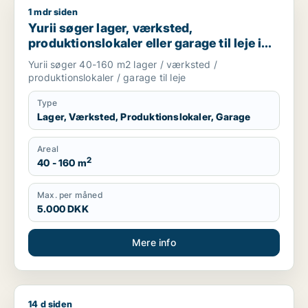
1 mdr siden
Yurii søger lager, værksted, produktionslokaler eller garage ti
Yurii søger lager, værksted,
produktionslokaler eller garage til leje i
Region Sjælland
Yurii søger 40-160 m2 lager / værksted /
produktionslokaler / garage til leje
Type
Lager, Værksted, Produktionslokaler, Garage
Areal
2
40 - 160 m
Max. per måned
5.000 DKK
Mere info
14 d siden
Cicilie søger kontor, lager, værksted, butik, undervisningslo