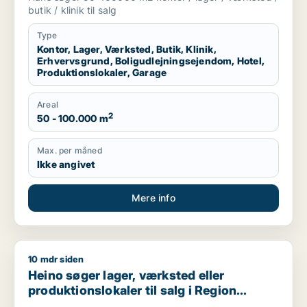
produktionslokaler eller garage til salg i
butik / klinik til salg
Region Sjælland
Type
Kontor, Lager, Værksted, Butik, Klinik,
Erhvervsgrund, Boligudlejningsejendom, Hotel,
Produktionslokaler, Garage
Areal
2
50 - 100.000 m
Max. per måned
Ikke angivet
Mere info
10 mdr siden
Heino søger lager, værksted eller produktionslokaler til salg
Heino søger lager, værksted eller
produktionslokaler til salg i Region
Sjælland