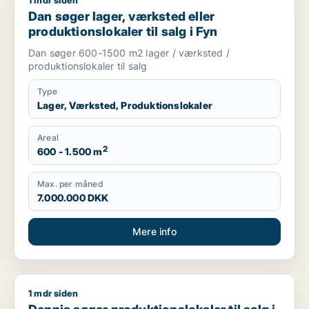
1 mdr siden
Dan søger lager, værksted eller produktionslokaler til salg i 
Dan søger lager, værksted eller
produktionslokaler til salg i Fyn
Dan søger 600-1500 m2 lager / værksted /
produktionslokaler til salg
Type
Lager, Værksted, Produktionslokaler
Areal
2
600 - 1.500 m
Max. per måned
7.000.000 DKK
Mere info
1 mdr siden
Dennis søger produktionslokaler til salg i Nordfyns, Brenderup