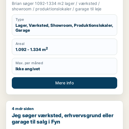
Odense C, Odense SØ eller Odense M
Brian søger 1092-1334 m2 lager / værksted /
m.fl.
showroom / produktionslokaler / garage til leje
Type
Lager, Værksted, Showroom, Produktionslokaler,
Garage
Areal
2
1.092 - 1.334 m
Max. per måned
Ikke angivet
Mere info
4 mdr siden
Jeg søger værksted, erhvervsgrund eller garage til salg i Fy
Jeg søger værksted, erhvervsgrund eller
garage til salg i Fyn