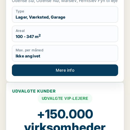
Odense SØ, Odense NØ, Marslev, Ferritslev Fyn til leje
Type
Lager, Værksted, Garage
Areal
2
100 - 347 m
Max. per måned
Ikke angivet
Mere info
UDVALGTE KUNDER
UDVALGTE VIP-LEJERE
+150.000
virksomheder