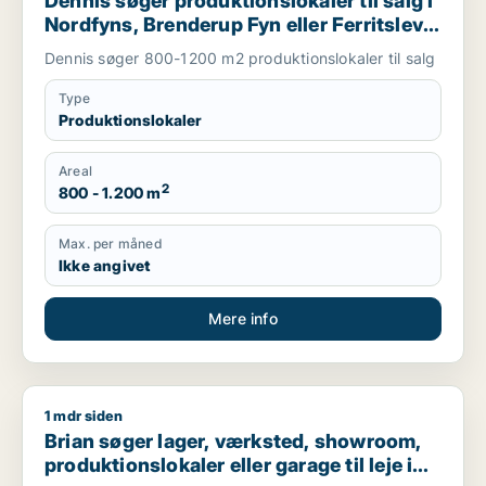
Dennis søger produktionslokaler til salg i
Nordfyns, Brenderup Fyn eller Ferritslev
Fyn m.fl.
Dennis søger 800-1200 m2 produktionslokaler til salg
Type
Produktionslokaler
Areal
2
800 - 1.200 m
Max. per måned
Ikke angivet
Mere info
1 mdr siden
Brian søger lager, værksted, showroom, produktionslokaler el
Brian søger lager, værksted, showroom,
produktionslokaler eller garage til leje i