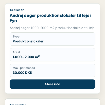
13 d siden
Andrej søger produktionslokaler til leje i Fyn
Andrej søger produktionslokaler til leje i
Fyn
Andrej søger 1000-2000 m2 produktionslokaler til leje
Type
Produktionslokaler
Areal
2
1.000 - 2.000 m
Max. per måned
30.000 DKK
Mere info