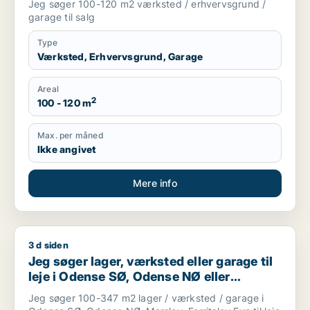
Jeg søger 100-120 m2 værksted / erhvervsgrund /
garage til salg
Type
Værksted, Erhvervsgrund, Garage
Areal
2
100 - 120 m
Max. per måned
Ikke angivet
Mere info
3 d siden
Jeg søger lager, værksted eller garage til leje i Odense SØ,
Jeg søger lager, værksted eller garage til
leje i Odense SØ, Odense NØ eller
Marslev m.fl.
Jeg søger 100-347 m2 lager / værksted / garage i