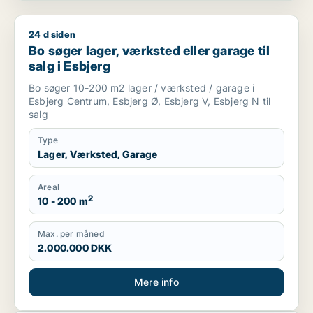
24 d siden
Bo søger lager, værksted eller garage til salg i Esbjerg
Bo søger lager, værksted eller garage til
salg i Esbjerg
Bo søger 10-200 m2 lager / værksted / garage i
Esbjerg Centrum, Esbjerg Ø, Esbjerg V, Esbjerg N til
salg
Type
Lager, Værksted, Garage
Areal
2
10 - 200 m
Max. per måned
2.000.000 DKK
Mere info