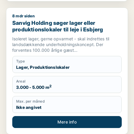
8 mdr siden
Sanvig Holding søger lager eller produktionslokaler til leje i 
Sanvig Holding søger lager eller
produktionslokaler til leje i Esbjerg
Isoleret lager, gerne opvarmet - skal indrettes til
landsdækkende underholdningskoncept. Der
forventes 100.000 årlige gæst...
Type
Lager, Produktionslokaler
Areal
2
3.000 - 5.000 m
Max. per måned
Ikke angivet
Mere info