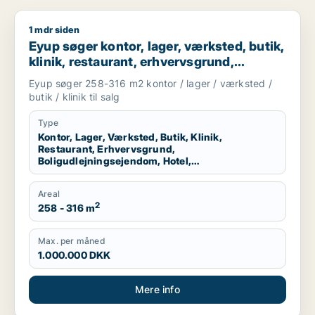
1 mdr siden
Eyup søger kontor, lager, værksted, butik, klinik, restaurant
Eyup søger kontor, lager, værksted, butik,
klinik, restaurant, erhvervsgrund,
boligudlejningsejendom, hotel,
Eyup søger 258-316 m2 kontor / lager / værksted /
produktionslokaler eller garage til salg i
butik / klinik til salg
Esbjerg Centrum, Esbjerg Ø eller Esbjerg
N m.fl.
Type
Kontor, Lager, Værksted, Butik, Klinik,
Restaurant, Erhvervsgrund,
Boligudlejningsejendom, Hotel,
Produktionslokaler, Garage
Areal
2
258 - 316 m
Max. per måned
1.000.000 DKK
Mere info