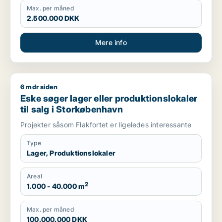
Max. per måned
2.500.000 DKK
Mere info
6 mdr siden
Eske søger lager eller produktionslokaler til salg i Storkøbe
Eske søger lager eller produktionslokaler
til salg i Storkøbenhavn
Projekter såsom Flakfortet er ligeledes interessante
Type
Lager, Produktionslokaler
Areal
2
1.000 - 40.000 m
Max. per måned
100.000.000 DKK