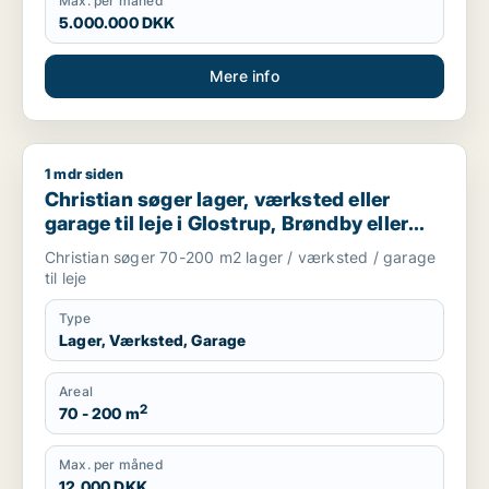
Max. per måned
5.000.000 DKK
Mere info
1 mdr siden
Christian søger lager, værksted eller garage til leje i Glostru
Christian søger lager, værksted eller
garage til leje i Glostrup, Brøndby eller
Rødovre m.fl.
Christian søger 70-200 m2 lager / værksted / garage
til leje
Type
Lager, Værksted, Garage
Areal
2
70 - 200 m
Max. per måned
12.000 DKK