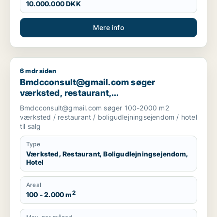
10.000.000 DKK
Mere info
6 mdr siden
Bmdcconsult@gmail.com søger værksted, restaurant, boligudl
Bmdcconsult@gmail.com søger
værksted, restaurant,
boligudlejningsejendom eller hotel til salg
Bmdcconsult@gmail.com søger 100-2000 m2
i Storkøbenhavn
værksted / restaurant / boligudlejningsejendom / hotel
til salg
Type
Værksted, Restaurant, Boligudlejningsejendom,
Hotel
Areal
2
100 - 2.000 m