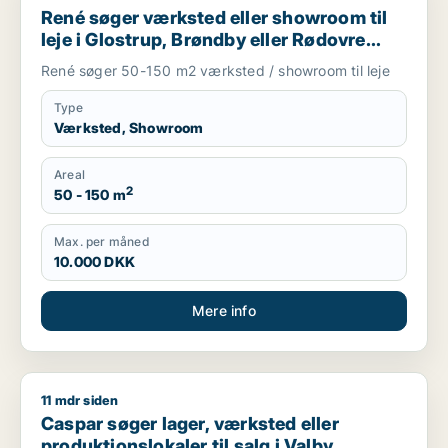
René søger værksted eller showroom til
leje i Glostrup, Brøndby eller Rødovre
m.fl.
René søger 50-150 m2 værksted / showroom til leje
Type
Værksted, Showroom
Areal
2
50 - 150 m
Max. per måned
10.000 DKK
Mere info
11 mdr siden
Caspar søger lager, værksted eller produktionslokaler til salg
Caspar søger lager, værksted eller
produktionslokaler til salg i Valby,