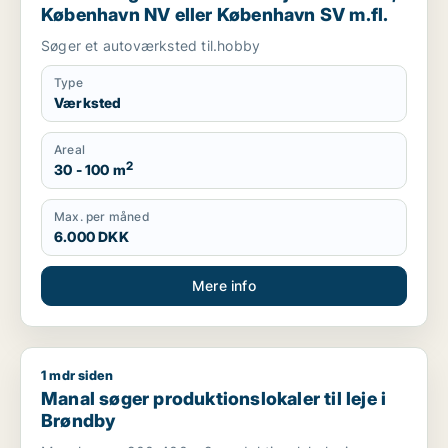
København NV eller København SV m.fl.
Søger et autoværksted til.hobby
Type
Værksted
Areal
2
30 - 100 m
Max. per måned
6.000 DKK
Mere info
1 mdr siden
Manal søger produktionslokaler til leje i Brøndby
Manal søger produktionslokaler til leje i
Brøndby