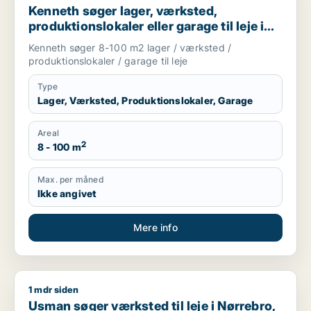
Kenneth søger lager, værksted,
produktionslokaler eller garage til leje i
Frederiksberg, København SV eller Valby
Kenneth søger 8-100 m2 lager / værksted /
m.fl.
produktionslokaler / garage til leje
Type
Lager, Værksted, Produktionslokaler, Garage
Areal
2
8 - 100 m
Max. per måned
Ikke angivet
Mere info
1 mdr siden
Usman søger værksted til leje i Nørrebro, København NV ell
Usman søger værksted til leje i Nørrebro,