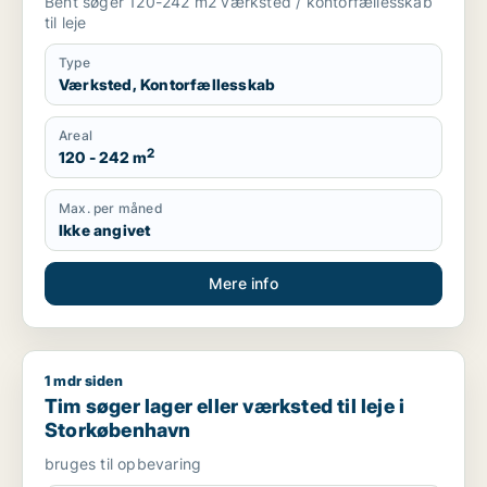
Bent søger 120-242 m2 værksted / kontorfællesskab
til leje
Type
Værksted, Kontorfællesskab
Areal
2
120 - 242 m
Max. per måned
Ikke angivet
Mere info
1 mdr siden
Tim søger lager eller værksted til leje i Storkøbenhavn
Tim søger lager eller værksted til leje i
Storkøbenhavn
bruges til opbevaring