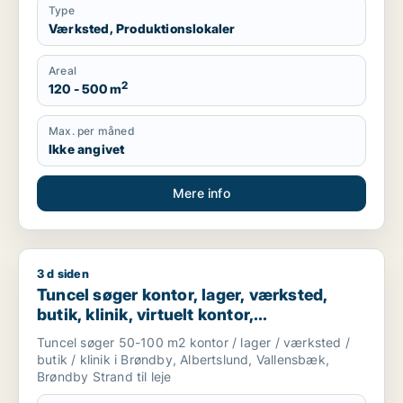
Type
Værksted, Produktionslokaler
Areal
2
120 - 500 m
Max. per måned
Ikke angivet
Mere info
3 d siden
Tuncel søger kontor, lager, værksted, butik, klinik, virtuelt 
Tuncel søger kontor, lager, værksted,
butik, klinik, virtuelt kontor,
undervisningslokale eller showroom til
Tuncel søger 50-100 m2 kontor / lager / værksted /
leje i Brøndby, Albertslund eller
butik / klinik i Brøndby, Albertslund, Vallensbæk,
Vallensbæk
Brøndby Strand til leje