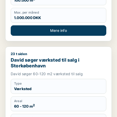
100.000 m
Max. per måned
1.000.000 DKK
Mere info
23 t siden
David søger værksted til salg i Storkøbenhavn
David søger værksted til salg i
Storkøbenhavn
David søger 60-120 m2 værksted til salg
Type
Værksted
Areal
2
60 - 120 m