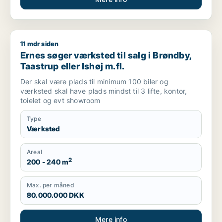
11 mdr siden
Ernes søger værksted til salg i Brøndby, Taastrup eller Ishøj 
Ernes søger værksted til salg i Brøndby,
Taastrup eller Ishøj m.fl.
Der skal være plads til minimum 100 biler og
værksted skal have plads mindst til 3 lifte, kontor,
toielet og evt showroom
Type
Værksted
Areal
2
200 - 240 m
Max. per måned
80.000.000 DKK
Mere info