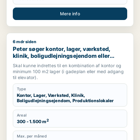
Mere info
6 mdr siden
Peter søger kontor, lager, værksted, klinik, boligudlejningsej
Peter søger kontor, lager, værksted,
klinik, boligudlejningsejendom eller
produktionslokaler til salg i
Skal kunne indrettes til en kombination af kontor og
Frederiksberg, Østerbro eller Nordhavn
minimum 100 m2 lager (i gadeplan eller med adgang
m.fl.
til elevator).
Type
Kontor, Lager, Værksted, Klinik,
Boligudlejningsejendom, Produktionslokaler
Areal
2
300 - 1.500 m
Max. per måned