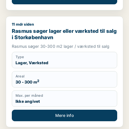
11 mdr siden
Rasmus søger lager eller værksted til salg i Storkøbenhavn
Rasmus søger lager eller værksted til salg
i Storkøbenhavn
Rasmus søger 30-300 m2 lager / værksted til salg
Type
Lager, Værksted
Areal
2
30 - 300 m
Max. per måned
Ikke angivet
Mere info