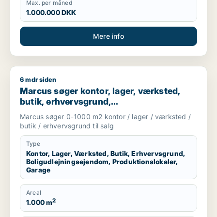
Max. per måned
1.000.000 DKK
Mere info
6 mdr siden
Marcus søger kontor, lager, værksted, butik, erhvervsgrund, 
Marcus søger kontor, lager, værksted,
butik, erhvervsgrund,
boligudlejningsejendom,
Marcus søger 0-1000 m2 kontor / lager / værksted /
produktionslokaler eller garage til salg i
butik / erhvervsgrund til salg
Storkøbenhavn
Type
Kontor, Lager, Værksted, Butik, Erhvervsgrund,
Boligudlejningsejendom, Produktionslokaler,
Garage
Areal
2
1.000 m