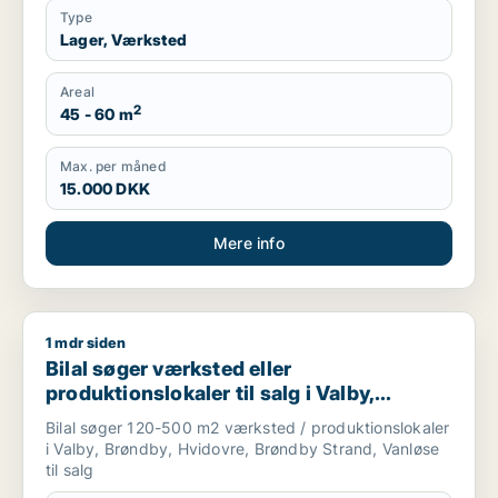
Type
Lager, Værksted
Areal
2
45 - 60 m
Max. per måned
15.000 DKK
Mere info
1 mdr siden
Bilal søger værksted eller produktionslokaler til salg i Valby,
Bilal søger værksted eller
produktionslokaler til salg i Valby,
Brøndby eller Hvidovre m.fl.
Bilal søger 120-500 m2 værksted / produktionslokaler
i Valby, Brøndby, Hvidovre, Brøndby Strand, Vanløse
til salg