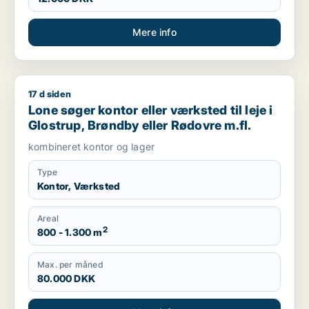
Mere info
17 d siden
Lone søger kontor eller værksted til leje i Glostrup, Brøndby 
Lone søger kontor eller værksted til leje i
Glostrup, Brøndby eller Rødovre m.fl.
kombineret kontor og lager
Type
Kontor, Værksted
Areal
2
800 - 1.300 m
Max. per måned
80.000 DKK