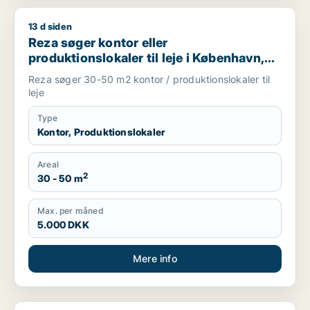
13 d siden
Reza søger kontor eller produktionslokaler til leje i Københav
Reza søger kontor eller
produktionslokaler til leje i København,
Frederiksberg eller Ørestad m.fl.
Reza søger 30-50 m2 kontor / produktionslokaler til
leje
Type
Kontor, Produktionslokaler
Areal
2
30 - 50 m
Max. per måned
5.000 DKK
Mere info