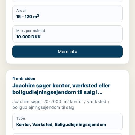
Areal
2
15 - 120 m
Max. per måned
10.000 DKK
Mere info
4 mdr siden
Joachim søger kontor, værksted eller boligudlejningsejendom
Joachim søger kontor, værksted eller
boligudlejningsejendom til salg i
Storkøbenhavn
Joachim søger 20-2000 m2 kontor / værksted /
boligudlejningsejendom til salg
Type
Kontor, Værksted, Boligudlejningsejendom