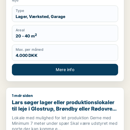
Type
Lager, Værksted, Garage
Areal
2
20 - 40 m
Max. per måned
4.000 DKK
Mere info
1 mdr siden
Lars søger lager eller produktionslokaler til leje i Glostrup, 
Lars søger lager eller produktionslokaler
til leje i Glostrup, Brøndby eller Rødovre
m.fl.
Lokale med mulighed for let produktion Gerne med
Minimum 7 meter under spær Skal være udstyret med
porte der kan komme e...