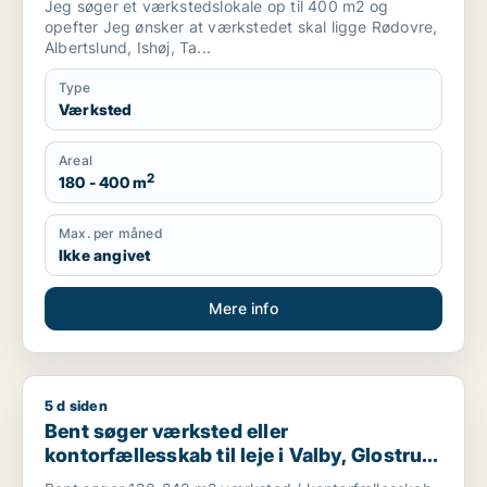
Jeg søger et værkstedslokale op til 400 m2 og
opefter Jeg ønsker at værkstedet skal ligge Rødovre,
Albertslund, Ishøj, Ta...
Type
Værksted
Areal
2
180 - 400 m
Max. per måned
Ikke angivet
Mere info
5 d siden
Bent søger værksted eller kontorfællesskab til leje i Valby, G
Bent søger værksted eller
kontorfællesskab til leje i Valby, Glostrup
eller Brøndby m.fl.