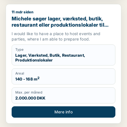
11 mdr siden
Michele søger lager, værksted, butik, restaurant eller produkti
Michele søger lager, værksted, butik,
restaurant eller produktionslokaler til
salg i Valby, Glostrup eller Brøndby m.fl.
I would like to have a place to host events and
parties, where I am able to prepare food.
Type
Lager, Værksted, Butik, Restaurant,
Produktionslokaler
Areal
2
140 - 168 m
Max. per måned
2.000.000 DKK
Mere info