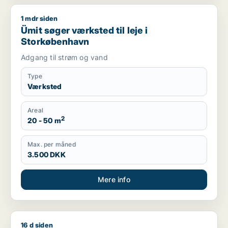
1 mdr siden
Ümit søger værksted til leje i Storkøbenhavn
Ümit søger værksted til leje i
Storkøbenhavn
Adgang til strøm og vand
Type
Værksted
Areal
2
20 - 50 m
Max. per måned
3.500 DKK
Mere info
16 d siden
René søger værksted eller showroom til leje i Glostrup, Brønd