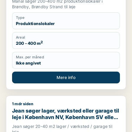
Manal søger 200-400 m2 produktionslokaler i
Brøndby, Brøndby Strand til leje
Type
Produktionslokaler
Areal
2
200 - 400 m
Max. per måned
Ikke angivet
Mere info
1 mdr siden
Jean søger lager, værksted eller garage til leje i København
Jean søger lager, værksted eller garage til
leje i København NV, København SV eller
Valby m.fl.
Jean søger 20-40 m2 lager / værksted / garage til
leje