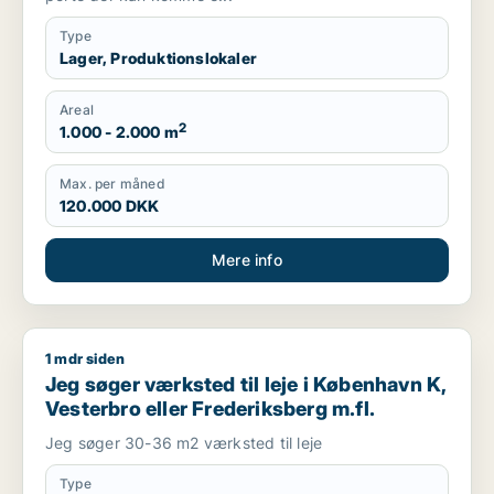
Type
Lager, Produktionslokaler
Areal
2
1.000 - 2.000 m
Max. per måned
120.000 DKK
Mere info
1 mdr siden
Jeg søger værksted til leje i København K, Vesterbro eller Fr
Jeg søger værksted til leje i København K,
Vesterbro eller Frederiksberg m.fl.
Jeg søger 30-36 m2 værksted til leje
Type