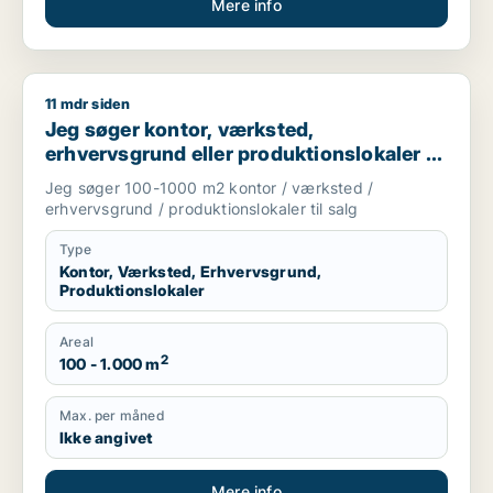
Mere info
11 mdr siden
Jeg søger kontor, værksted, erhvervsgrund eller produktionsl
Jeg søger kontor, værksted,
erhvervsgrund eller produktionslokaler til
salg i Storkøbenhavn
Jeg søger 100-1000 m2 kontor / værksted /
erhvervsgrund / produktionslokaler til salg
Type
Kontor, Værksted, Erhvervsgrund,
Produktionslokaler
Areal
2
100 - 1.000 m
Max. per måned
Ikke angivet
Mere info