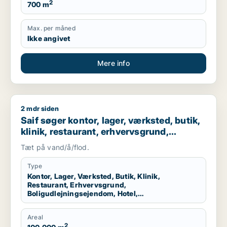
2
700 m
Max. per måned
Ikke angivet
Mere info
2 mdr siden
Saif søger kontor, lager, værksted, butik, klinik, restaurant
Saif søger kontor, lager, værksted, butik,
klinik, restaurant, erhvervsgrund,
boligudlejningsejendom, hotel,
Tæt på vand/å/flod.
produktionslokaler eller garage til salg i
Storkøbenhavn
Type
Kontor, Lager, Værksted, Butik, Klinik,
Restaurant, Erhvervsgrund,
Boligudlejningsejendom, Hotel,
Produktionslokaler, Garage
Areal
2