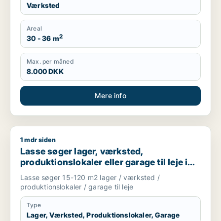
Værksted
Areal
2
30 - 36 m
Max. per måned
8.000 DKK
Mere info
1 mdr siden
Lasse søger lager, værksted, produktionslokaler eller garage 
Lasse søger lager, værksted,
produktionslokaler eller garage til leje i
Storkøbenhavn
Lasse søger 15-120 m2 lager / værksted /
produktionslokaler / garage til leje
Type
Lager, Værksted, Produktionslokaler, Garage