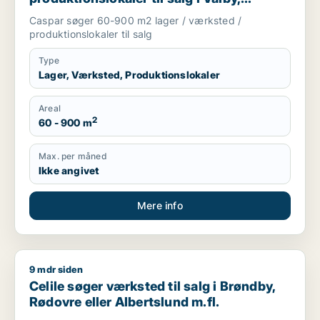
Glostrup eller Brøndby m.fl.
Caspar søger 60-900 m2 lager / værksted /
produktionslokaler til salg
Type
Lager, Værksted, Produktionslokaler
Areal
2
60 - 900 m
Max. per måned
Ikke angivet
Mere info
9 mdr siden
Celile søger værksted til salg i Brøndby, Rødovre eller Albert
Celile søger værksted til salg i Brøndby,
Rødovre eller Albertslund m.fl.