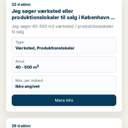
22 d siden
Jeg søger værksted eller produktionslokaler til salg i Københ
Jeg søger værksted eller
produktionslokaler til salg i København K,
Vesterbro eller Frederiksberg m.fl.
Jeg søger 40-500 m2 værksted / produktionslokaler
til salg
Type
Værksted, Produktionslokaler
Areal
2
40 - 500 m
Max. per måned
Ikke angivet
Mere info
29 d siden
Kenneth søger lager, værksted, produktionslokaler eller garag