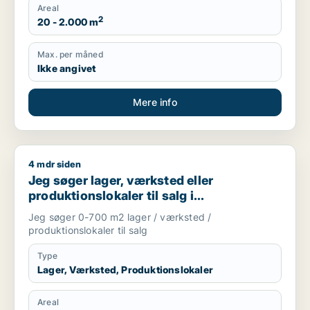
Areal
2
20 - 2.000 m
Max. per måned
Ikke angivet
Mere info
4 mdr siden
Jeg søger lager, værksted eller produktionslokaler til salg 
Jeg søger lager, værksted eller
produktionslokaler til salg i
Storkøbenhavn
Jeg søger 0-700 m2 lager / værksted /
produktionslokaler til salg
Type
Lager, Værksted, Produktionslokaler
Areal