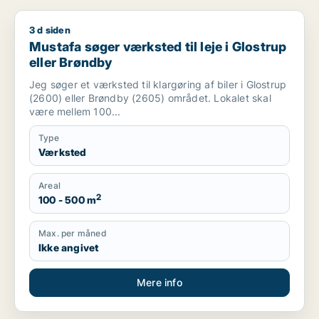
3 d siden
Mustafa søger værksted til leje i Glostrup eller Brøndby
Mustafa søger værksted til leje i Glostrup
eller Brøndby
Jeg søger et værksted til klargøring af biler i Glostrup
(2600) eller Brøndby (2605) området. Lokalet skal
være mellem 100...
Type
Værksted
Areal
2
100 - 500 m
Max. per måned
Ikke angivet
Mere info