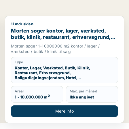
11 mdr siden
egion Nordjylland
Morten søger kontor, lager, værksted, butik, klinik, 
Morten søger kontor, lager, værksted,
butik, klinik, restaurant, erhvervsgrund,
boligudlejningsejendom, hotel eller
Morten søger 1-10000000 m2 kontor / lager /
produktionslokaler til salg i Region
værksted / butik / klinik til salg
Nordjylland
Type
Kontor, Lager, Værksted, Butik, Klinik,
Restaurant, Erhvervsgrund,
Boligudlejningsejendom, Hotel,
Produktionslokaler
Areal
Max. per måned
2
1 - 10.000.000 m
Ikke angivet
Mere info