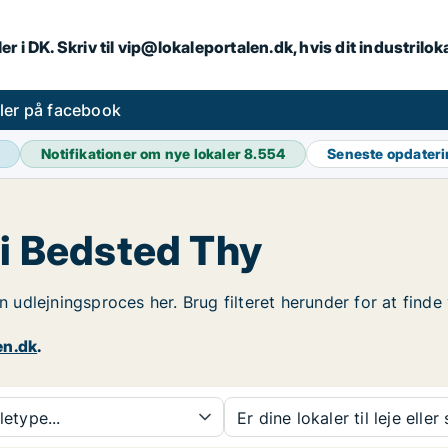
er i DK. Skriv til vip@lokaleportalen.dk, hvis dit industrilo
aler på facebook
Notifikationer om nye lokaler
8.554
Seneste opdater
 i Bedsted Thy
in udlejningsproces her. Brug filteret herunder for at find
en.dk
.
etype...
Er dine lokaler til leje eller