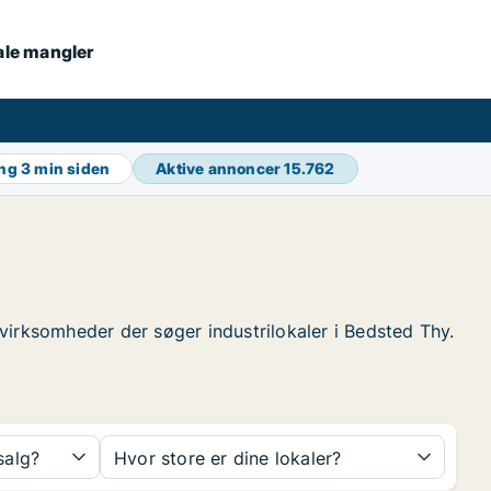
kale mangler
ing
3 min siden
Aktive annoncer
15.762
e virksomheder der søger industrilokaler i Bedsted Thy.
 salg?
Hvor store er dine lokaler?