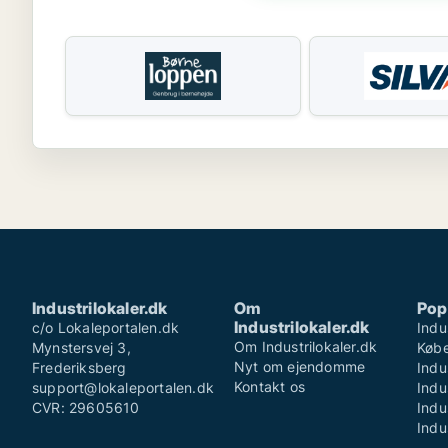
Industrilokaler.dk
Om
Pop
Industrilokaler.dk
c/o Lokaleportalen.dk
Indu
Om Industrilokaler.dk
Mynstersvej 3,
Køb
Nyt om ejendomme
Frederiksberg
Indu
Kontakt os
support@lokaleportalen.dk
Indu
CVR: 29605610
Indu
Indu