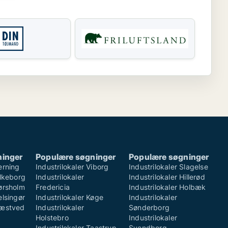
ninger
Populære søgninger
Populære søgninger
erning
Industrilokaler Viborg
Industrilokaler Slagelse
ilkeborg
Industrilokaler
Industrilokaler Hillerød
Hørsholm
Fredericia
Industrilokaler Holbæk
elsingør
Industrilokaler Køge
Industrilokaler
Næstved
Industrilokaler
Sønderborg
Holstebro
Industrilokaler
Industrilokaler Taastrup
Svendborg