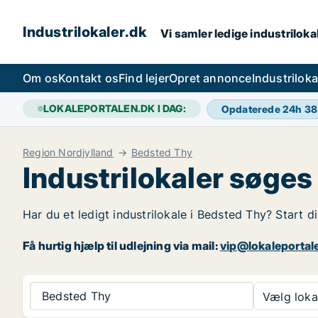
Industrilokaler.dk
Vi samler ledige industrilokal
Om os
Kontakt os
Find lejer
Opret annonce
Industrilok
LOKALEPORTALEN.DK I DAG:
Opdaterede 24h
38
Region Nordjylland
Bedsted Thy
Industrilokaler søges
Har du et ledigt industrilokale i Bedsted Thy? Start d
Få hurtig hjælp til udlejning via mail:
vip@lokaleportal
Bedsted Thy
Vælg lokal