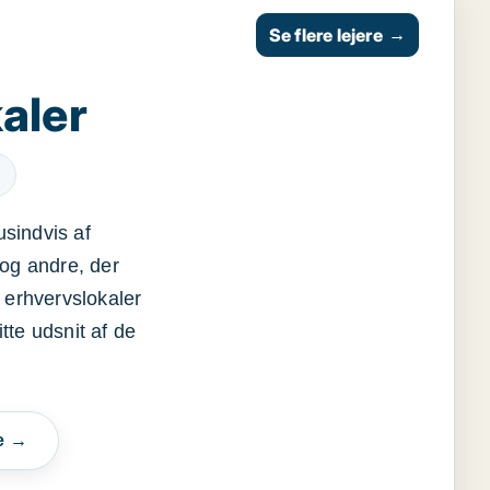
Se flere lejere
→
aler
usindvis af
og andre, der
 erhvervslokaler
itte udsnit af de
e →