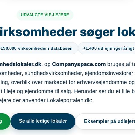
UDVALGTE VIP-LEJERE
irksomheder søger lok
+150.000 virksomheder i databasen
+1.400 udlejninger årligt
mhedslokaler.dk
Companyspace.com
, og
bruges af t
ksomheder, sundhedsvirksomheder, ejendomsinvestorer 
ning, overblik over markedet for erhvervsejendomme og
il leje og ejendomme til salg. Herunder ser du et lille b
lejere der anvender Lokaleportalen.dk:
g
Se alle ledige lokaler
Eksempler på udlejer