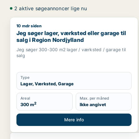
2 aktive søgeannoncer lige nu
10 mdr siden
Jeg søger lager, værksted eller garage til salg i R
Jeg søger lager, værksted eller garage til
salg i Region Nordjylland
Jeg søger 300-300 m2 lager / værksted / garage til
salg
Type
Lager, Værksted, Garage
Areal
Max. per måned
2
300 m
Ikke angivet
Mere info