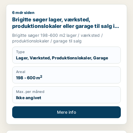
6 mdr siden
Brigitte søger lager, værksted, produktionslokaler eller garag
Brigitte søger lager, værksted,
produktionslokaler eller garage til salg i
Aabenraa, Gråsten eller Broager m.fl.
Brigitte søger 198-600 m2 lager / værksted /
produktionslokaler / garage til salg
Type
Lager, Værksted, Produktionslokaler, Garage
Areal
2
198 - 600 m
Max. per måned
Ikke angivet
Mere info