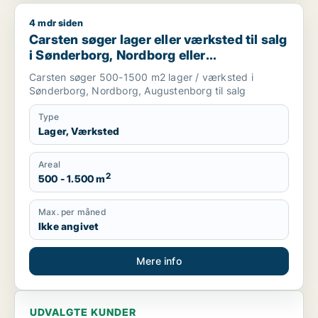
4 mdr siden
Carsten søger lager eller værksted til salg i Sønderborg, N
Carsten søger lager eller værksted til salg
i Sønderborg, Nordborg eller
Augustenborg
Carsten søger 500-1500 m2 lager / værksted i
Sønderborg, Nordborg, Augustenborg til salg
Type
Lager, Værksted
Areal
2
500 - 1.500 m
Max. per måned
Ikke angivet
Mere info
UDVALGTE KUNDER