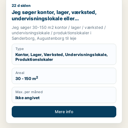
22 d siden
Jeg søger kontor, lager, værksted, undervisningslokale eller 
Jeg søger kontor, lager, værksted,
undervisningslokale eller
produktionslokaler til leje i Sønderborg
Jeg søger 30-150 m2 kontor / lager / værksted /
eller Augustenborg
undervisningslokale / produktionslokaler i
Sønderborg, Augustenborg til leje
Type
Kontor, Lager, Værksted, Undervisningslokale,
Produktionslokaler
Areal
2
30 - 150 m
Max. per måned
Ikke angivet
Mere info